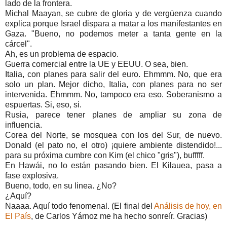
lado de la frontera.
Michal Maayan, se cubre de gloria y de vergüenza cuando
explica porque Israel dispara a matar a los manifestantes en
Gaza. "Bueno, no podemos meter a tanta gente en la
cárcel".
Ah, es un problema de espacio.
Guerra comercial entre la UE y EEUU. O sea, bien.
Italia, con planes para salir del euro. Ehmmm. No, que era
solo un plan. Mejor dicho, Italia, con planes para no ser
intervenida. Ehmmm. No, tampoco era eso. Soberanismo a
espuertas. Si, eso, si.
Rusia, parece tener planes de ampliar su zona de
influencia.
Corea del Norte, se mosquea con los del Sur, de nuevo.
Donald (el pato no, el otro) ¡quiere ambiente distendido!...
para su próxima cumbre con Kim (el chico "gris"), bufffff.
En Hawái, no lo están pasando bien. El Kilauea, pasa a
fase explosiva.
Bueno, todo, en su linea. ¿No?
¿Aquí?
Naaaa. Aquí todo fenomenal. (El final del
Análisis de hoy, en
El País
, de Carlos Yárnoz me ha hecho sonreír. Gracias)