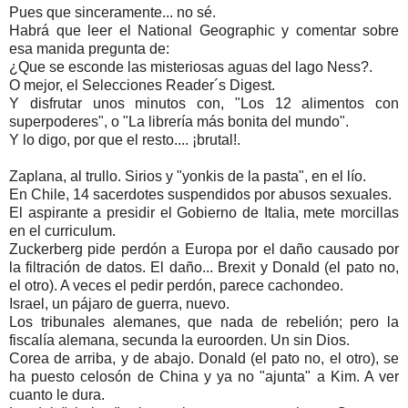
Pues que sinceramente... no sé.
Habrá que leer el National Geographic y comentar sobre
esa manida pregunta de:
¿Que se esconde las misteriosas aguas del lago Ness?.
O mejor, el Selecciones Reader´s Digest.
Y disfrutar unos minutos con, "Los 12 alimentos con
superpoderes", o "La librería más bonita del mundo".
Y lo digo, por que el resto.... ¡brutal!.
Zaplana, al trullo. Sirios y "yonkis de la pasta", en el lío.
En Chile, 14 sacerdotes suspendidos por abusos sexuales.
El aspirante a presidir el Gobierno de Italia, mete morcillas
en el curriculum.
Zuckerberg pide perdón a Europa por el daño causado por
la filtración de datos. El daño... Brexit y Donald (el pato no,
el otro). A veces el pedir perdón, parece cachondeo.
Israel, un pájaro de guerra, nuevo.
Los tribunales alemanes, que nada de rebelión; pero la
fiscalía alemana, secunda la euroorden. Un sin Dios.
Corea de arriba, y de abajo. Donald (el pato no, el otro), se
ha puesto celosón de China y ya no "ajunta" a Kim. A ver
cuanto le dura.