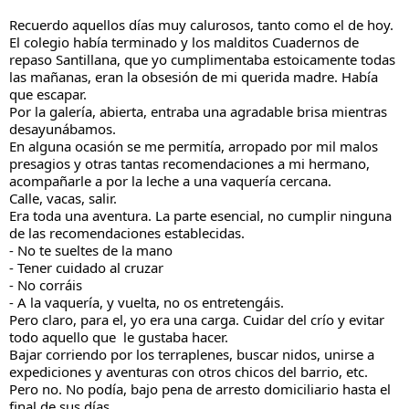
Recuerdo aquellos días muy calurosos, tanto como el de hoy. 
El colegio había terminado y los malditos Cuadernos de 
repaso Santillana, que yo cumplimentaba estoicamente todas 
las mañanas, eran la obsesión de mi querida madre. Había 
que escapar.
Por la galería, abierta, entraba una agradable brisa mientras 
desayunábamos. 
En alguna ocasión se me permitía, arropado por mil malos 
presagios y otras tantas recomendaciones a mi hermano, 
acompañarle a por la leche a una vaquería cercana. 
Calle, vacas, salir.
Era toda una aventura. La parte esencial, no cumplir ninguna 
de las recomendaciones establecidas. 
- No te sueltes de la mano
- Tener cuidado al cruzar
- No corráis
- A la vaquería, y vuelta, no os entretengáis.
Pero claro, para el, yo era una carga. Cuidar del crío y evitar 
todo aquello que  le gustaba hacer. 
Bajar corriendo por los terraplenes, buscar nidos, unirse a 
expediciones y aventuras con otros chicos del barrio, etc. 
Pero no. No podía, bajo pena de arresto domiciliario hasta el 
final de sus días.