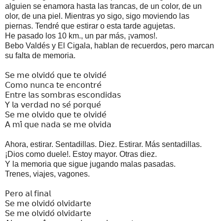
alguien se enamora hasta las trancas, de un color, de un
olor, de una piel. Mientras yo sigo, sigo moviendo las
piernas. Tendré que estirar o esta tarde agujetas.
He pasado los 10 km., un par más, ¡vamos!.
Bebo Valdés y El Cigala, hablan de recuerdos, pero marcan
su falta de memoria.
𝖲𝖾 𝗆𝖾 𝗈𝗅𝗏𝗂𝖽𝗈́ 𝗊𝗎𝖾 𝗍𝖾 𝗈𝗅𝗏𝗂𝖽𝖾́
𝖢𝗈𝗆𝗈 𝗇𝗎𝗇𝖼𝖺 𝗍𝖾 𝖾𝗇𝖼𝗈𝗇𝗍𝗋𝖾́
𝖤𝗇𝗍𝗋𝖾 𝗅𝖺𝗌 𝗌𝗈𝗆𝖻𝗋𝖺𝗌 𝖾𝗌𝖼𝗈𝗇𝖽𝗂𝖽𝖺𝗌
𝖸 𝗅𝖺 𝗏𝖾𝗋𝖽𝖺𝖽 𝗇𝗈 𝗌𝖾́ 𝗉𝗈𝗋𝗊𝗎𝖾́
𝖲𝖾 𝗆𝖾 𝗈𝗅𝗏𝗂𝖽𝗈 𝗊𝗎𝖾 𝗍𝖾 𝗈𝗅𝗏𝗂𝖽𝖾́
𝖠 𝗆𝗂́ 𝗊𝗎𝖾 𝗇𝖺𝖽𝖺 𝗌𝖾 𝗆𝖾 𝗈𝗅𝗏𝗂𝖽𝖺
Ahora, estirar. Sentadillas. Diez. Estirar. Más sentadillas.
¡Dios como duele!. Estoy mayor. Otras diez.
Y la memoria que sigue jugando malas pasadas.
Trenes, viajes, vagones.
𝖯𝖾𝗋𝗈 𝖺𝗅 𝖿𝗂𝗇𝖺𝗅
𝖲𝖾 𝗆𝖾 𝗈𝗅𝗏𝗂𝖽𝗈́ 𝗈𝗅𝗏𝗂𝖽𝖺𝗋𝗍𝖾
𝖲𝖾 𝗆𝖾 𝗈𝗅𝗏𝗂𝖽𝗈́ 𝗈𝗅𝗏𝗂𝖽𝖺𝗋𝗍𝖾