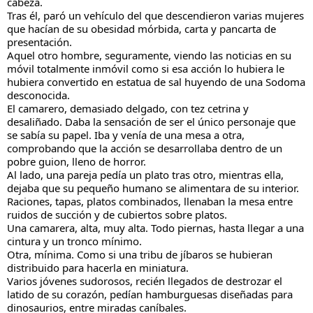
cabeza.
Tras él, paró un vehículo del que descendieron varias mujeres 
que hacían de su obesidad mórbida, carta y pancarta de 
presentación.
Aquel otro hombre, seguramente, viendo las noticias en su 
móvil totalmente inmóvil como si esa acción lo hubiera le 
hubiera convertido en estatua de sal huyendo de una Sodoma 
desconocida.
El camarero, demasiado delgado, con tez cetrina y 
desaliñado. Daba la sensación de ser el único personaje que 
se sabía su papel. Iba y venía de una mesa a otra, 
comprobando que la acción se desarrollaba dentro de un 
pobre guion, lleno de horror.
Al lado, una pareja pedía un plato tras otro, mientras ella, 
dejaba que su pequeño humano se alimentara de su interior.
Raciones, tapas, platos combinados, llenaban la mesa entre 
ruidos de succión y de cubiertos sobre platos.
Una camarera, alta, muy alta. Todo piernas, hasta llegar a una 
cintura y un tronco mínimo.
Otra, mínima. Como si una tribu de jíbaros se hubieran 
distribuido para hacerla en miniatura.
Varios jóvenes sudorosos, recién llegados de destrozar el 
latido de su corazón, pedían hamburguesas diseñadas para 
dinosaurios, entre miradas caníbales.