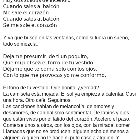
𝖧𝖺𝗒 𝖽𝗈𝗌 𝗌𝖺𝗅𝗂𝖽𝖺𝗌 𝖽𝖾 𝗂𝗇𝖼𝖾𝗇𝖽𝗂𝗈
𝖢𝗎𝖺𝗇𝖽𝗈 𝗌𝖺𝗅𝖾𝗌 𝖺𝗅 𝖻𝖺𝗅𝖼𝗈́𝗇
𝖬𝖾 𝗌𝖺𝗅𝖾 𝖾𝗅 𝖼𝗈𝗋𝖺𝗓𝗈́𝗇
𝖢𝗎𝖺𝗇𝖽𝗈 𝗌𝖺𝗅𝖾𝗌 𝖺𝗅 𝖻𝖺𝗅𝖼𝗈́𝗇
𝖲𝖾 𝗆𝖾 𝗌𝖺𝗅𝖾 𝖾𝗅 𝖼𝗈𝗋𝖺𝗓𝗈́𝗇
Y ya que busco en las ventanas, como si fuera un sueño,
todo se mezcla.
𝖣𝖾́𝗃𝖺𝗆𝖾 𝗉𝗋𝖾𝗌𝗎𝗆𝗂𝗋, 𝖽𝖾 𝗍𝗂 𝗎𝗇 𝗉𝗈𝗊𝗎𝗂𝗍𝗈,
𝖰𝗎𝖾 𝗆𝗂 𝗉𝗂𝖾𝗅 𝗌𝖾𝖺 𝖾𝗅 𝖿𝗈𝗋𝗋𝗈 𝖽𝖾 𝗍𝗎 𝗏𝖾𝗌𝗍𝗂𝖽𝗈,
𝖣𝖾́𝗃𝖺𝗆𝖾 𝗊𝗎𝖾 𝗍𝖾 𝖼𝗈𝗆𝖺 𝗌𝗈𝗅𝗈 𝖼𝗈𝗇 𝗅𝗈𝗌 𝗈𝗃𝗈𝗌,
𝖢𝗈𝗇 𝗅𝗈 𝗊𝗎𝖾 𝗆𝖾 𝗉𝗋𝗈𝗏𝗈𝖼𝖺𝗌 𝗒𝗈 𝗆𝖾 𝖼𝗈𝗇𝖿𝗈𝗋𝗆𝗈.
El forro de tu vestido. Que bonito, ¿verdad?
La camiseta esta mojada. El sol ya empieza a calentar. Casi
una hora. Otro café. Seguimos.
Las canciones hablan de melancolía, de amores y
desamores, de canibalismo sentimental. De labios y ojos
que están vivos por el latido del corazón. Acelero el paso.
Comerse unos a otros, con los ojos, con la mirada, comer.
Llamadas que no se producen, alguien echa de menos a
alguien. Alguien no le hace ni puto caso a alguien. Y