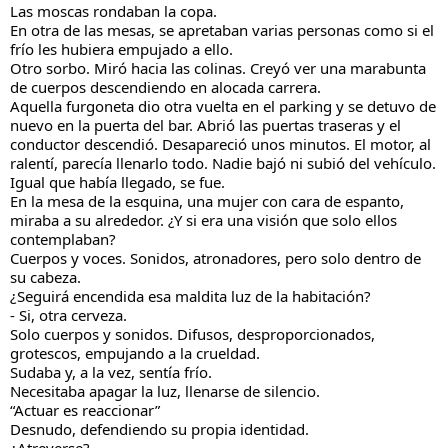
Las moscas rondaban la copa.
En otra de las mesas, se apretaban varias personas como si el 
frío les hubiera empujado a ello.
Otro sorbo. Miró hacia las colinas. Creyó ver una marabunta 
de cuerpos descendiendo en alocada carrera.
Aquella furgoneta dio otra vuelta en el parking y se detuvo de 
nuevo en la puerta del bar. Abrió las puertas traseras y el 
conductor descendió. Desapareció unos minutos. El motor, al 
ralentí, parecía llenarlo todo. Nadie bajó ni subió del vehículo. 
Igual que había llegado, se fue.
En la mesa de la esquina, una mujer con cara de espanto, 
miraba a su alrededor. ¿Y si era una visión que solo ellos 
contemplaban?
Cuerpos y voces. Sonidos, atronadores, pero solo dentro de 
su cabeza.
¿Seguirá encendida esa maldita luz de la habitación?
- Si, otra cerveza.
Solo cuerpos y sonidos. Difusos, desproporcionados, 
grotescos, empujando a la crueldad.
Sudaba y, a la vez, sentía frío.
Necesitaba apagar la luz, llenarse de silencio.
“Actuar es reaccionar”
Desnudo, defendiendo su propia identidad.