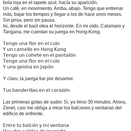
bola roja en el tapete azul, hacía su aparición.
Un café, en movimiento. Arriba, abajo. Tengo que entrenar
más, bajar los tiempos y llegar a los de hace unos meses.
Sin prisa, pero sin pausa.
Isi, desde el baúl otea el horizonte. En mi oído, Calamaro y
Tangana, me cuentan su juerga en Hong-Kong.
𝖳𝖾𝗇𝗀𝗈 𝗎𝗇𝖺 𝖿𝗅𝗈𝗋 𝖾𝗇 𝖾𝗅 𝖼𝗎𝗅𝗈
𝖸 𝗎𝗇 𝖼𝖺𝗆𝖾𝗅𝗅𝗈 𝖾𝗇 𝖧𝗈𝗇𝗀 𝖪𝗈𝗇𝗀
𝖳𝖾𝗇𝗀𝗈 𝗎𝗇 𝖼𝗈𝗁𝖾𝗍𝖾 𝖾𝗇 𝖾𝗅 𝗉𝖺𝗇𝗍𝖺𝗅𝗈́𝗇
𝖳𝖾𝗇𝗀𝗈 𝗎𝗇𝖺 𝖿𝗅𝗈𝗋 𝖾𝗇 𝖾𝗅 𝖼𝗎𝗅𝗈
𝖸 𝗎𝗇𝖺 𝗀𝖾𝗂𝗌𝗁𝖺 𝖾𝗇 𝖩𝖺𝗉𝗈́𝗇
Y claro, la juerga fue por desamor.
𝖳𝗎𝗌 𝖻𝖺𝗇𝖽𝖾𝗋𝗂𝗅𝗅𝖺𝗌 𝖾𝗇 𝖾𝗅 𝖼𝗈𝗋𝖺𝗓𝗈́𝗇
Las primeras gotas de sudor. Si, ya llevo 30 minutos. Ahora,
Zenet, casi me obliga a mirar los balcones y ventanas del
edificio de enfrente.
𝖤𝗇𝗍𝗋𝖾 𝗍𝗎 𝖻𝖺𝗅𝖼𝗈́𝗇 𝗒 𝗆𝗂 𝗏𝖾𝗇𝗍𝖺𝗇𝖺