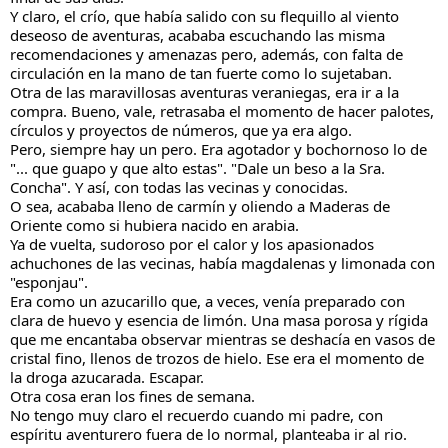
Y claro, el crío, que había salido con su flequillo al viento 
deseoso de aventuras, acababa escuchando las misma 
recomendaciones y amenazas pero, además, con falta de 
circulación en la mano de tan fuerte como lo sujetaban.
Otra de las maravillosas aventuras veraniegas, era ir a la 
compra. Bueno, vale, retrasaba el momento de hacer palotes, 
círculos y proyectos de números, que ya era algo.
Pero, siempre hay un pero. Era agotador y bochornoso lo de 
"... que guapo y que alto estas". "Dale un beso a la Sra. 
Concha". Y así, con todas las vecinas y conocidas.
O sea, acababa lleno de carmín y oliendo a Maderas de 
Oriente como si hubiera nacido en arabia.
Ya de vuelta, sudoroso por el calor y los apasionados 
achuchones de las vecinas, había magdalenas y limonada con 
"esponjau".
Era como un azucarillo que, a veces, venía preparado con 
clara de huevo y esencia de limón. Una masa porosa y rígida 
que me encantaba observar mientras se deshacía en vasos de 
cristal fino, llenos de trozos de hielo. Ese era el momento de 
la droga azucarada. Escapar.
Otra cosa eran los fines de semana.
No tengo muy claro el recuerdo cuando mi padre, con 
espíritu aventurero fuera de lo normal, planteaba ir al rio.