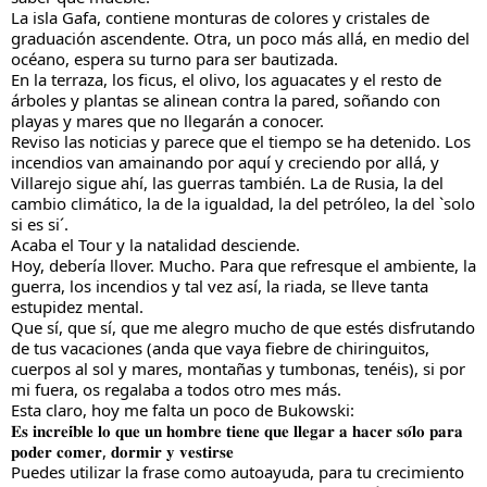
La isla Gafa, contiene monturas de colores y cristales de 
graduación ascendente. Otra, un poco más allá, en medio del 
océano, espera su turno para ser bautizada.
En la terraza, los ficus, el olivo, los aguacates y el resto de 
árboles y plantas se alinean contra la pared, soñando con 
playas y mares que no llegarán a conocer.
Reviso las noticias y parece que el tiempo se ha detenido. Los 
incendios van amainando por aquí y creciendo por allá, y 
Villarejo sigue ahí, las guerras también. La de Rusia, la del 
cambio climático, la de la igualdad, la del petróleo, la del `solo 
si es si´.
Acaba el Tour y la natalidad desciende.
Hoy, debería llover. Mucho. Para que refresque el ambiente, la 
guerra, los incendios y tal vez así, la riada, se lleve tanta 
estupidez mental.
Que sí, que sí, que me alegro mucho de que estés disfrutando 
de tus vacaciones (anda que vaya fiebre de chiringuitos, 
cuerpos al sol y mares, montañas y tumbonas, tenéis), si por 
mi fuera, os regalaba a todos otro mes más.
Esta claro, hoy me falta un poco de Bukowski:
𝐄𝐬 𝐢𝐧𝐜𝐫𝐞𝐢́𝐛𝐥𝐞 𝐥𝐨 𝐪𝐮𝐞 𝐮𝐧 𝐡𝐨𝐦𝐛𝐫𝐞 𝐭𝐢𝐞𝐧𝐞 𝐪𝐮𝐞 𝐥𝐥𝐞𝐠𝐚𝐫 𝐚 𝐡𝐚𝐜𝐞𝐫 𝐬𝐨́𝐥𝐨 𝐩𝐚𝐫𝐚 
𝐩𝐨𝐝𝐞𝐫 𝐜𝐨𝐦𝐞𝐫, 𝐝𝐨𝐫𝐦𝐢𝐫 𝐲 𝐯𝐞𝐬𝐭𝐢𝐫𝐬𝐞
Puedes utilizar la frase como autoayuda, para tu crecimiento 