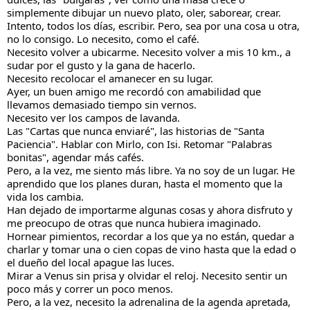
simplemente dibujar un nuevo plato, oler, saborear, crear.
Intento, todos los días, escribir. Pero, sea por una cosa u otra, 
no lo consigo. Lo necesito, como el café. 
Necesito volver a ubicarme. Necesito volver a mis 10 km., a 
sudar por el gusto y la gana de hacerlo.
Necesito recolocar el amanecer en su lugar.
Ayer, un buen amigo me recordó con amabilidad que 
llevamos demasiado tiempo sin vernos.
Necesito ver los campos de lavanda.
Las "Cartas que nunca enviaré", las historias de "Santa 
Paciencia". Hablar con Mirlo, con Isi. Retomar "Palabras 
bonitas", agendar más cafés.
Pero, a la vez, me siento más libre. Ya no soy de un lugar. He 
aprendido que los planes duran, hasta el momento que la 
vida los cambia.
Han dejado de importarme algunas cosas y ahora disfruto y 
me preocupo de otras que nunca hubiera imaginado.
Hornear pimientos, recordar a los que ya no están, quedar a 
charlar y tomar una o cien copas de vino hasta que la edad o 
el dueño del local apague las luces.
Mirar a Venus sin prisa y olvidar el reloj. Necesito sentir un 
poco más y correr un poco menos.
Pero, a la vez, necesito la adrenalina de la agenda apretada, 