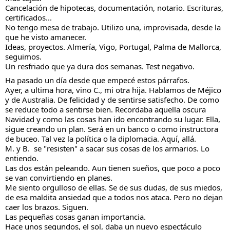
Cancelación de hipotecas, documentación, notario. Escrituras, 
certificados...
No tengo mesa de trabajo. Utilizo una, improvisada, desde la 
que he visto amanecer.
Ideas, proyectos. Almería, Vigo, Portugal, Palma de Mallorca, 
seguimos.
Un resfriado que ya dura dos semanas. Test negativo.
Ha pasado un día desde que empecé estos párrafos.
Ayer, a ultima hora, vino C., mi otra hija. Hablamos de Méjico 
y de Australia. De felicidad y de sentirse satisfecho. De como 
se reduce todo a sentirse bien. Recordaba aquella oscura 
Navidad y como las cosas han ido encontrando su lugar. Ella, 
sigue creando un plan. Será en un banco o como instructora 
de buceo. Tal vez la política o la diplomacia. Aquí, allá. 
M. y B.  se "resisten" a sacar sus cosas de los armarios. Lo 
entiendo.
Las dos están peleando. Aun tienen sueños, que poco a poco 
se van convirtiendo en planes.
Me siento orgulloso de ellas. Se de sus dudas, de sus miedos, 
de esa maldita ansiedad que a todos nos ataca. Pero no dejan 
caer los brazos. Siguen.
Las pequeñas cosas ganan importancia.
Hace unos segundos, el sol, daba un nuevo espectáculo 