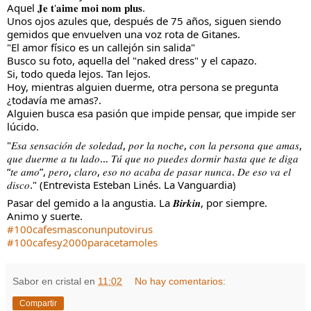
Aquel 𝐉𝐞 𝐭'𝐚𝐢𝐦𝐞 𝐦𝐨𝐢 𝐧𝐨𝐦 𝐩𝐥𝐮𝐬. 
Unos ojos azules que, después de 75 años, siguen siendo 
gemidos que envuelven una voz rota de Gitanes.
"El amor físico es un callejón sin salida"
Busco su foto, aquella del "naked dress" y el capazo.
Si, todo queda lejos. Tan lejos.
Hoy, mientras alguien duerme, otra persona se pregunta 
¿todavía me amas?.
Alguien busca esa pasión que impide pensar, que impide ser 
lúcido.
"𝐸𝑠𝑎 𝑠𝑒𝑛𝑠𝑎𝑐𝑖𝑜́𝑛 𝑑𝑒 𝑠𝑜𝑙𝑒𝑑𝑎𝑑, 𝑝𝑜𝑟 𝑙𝑎 𝑛𝑜𝑐𝘩𝑒, 𝑐𝑜𝑛 𝑙𝑎 𝑝𝑒𝑟𝑠𝑜𝑛𝑎 𝑞𝑢𝑒 𝑎𝑚𝑎𝑠, 
𝑞𝑢𝑒 𝑑𝑢𝑒𝑟𝑚𝑒 𝑎 𝑡𝑢 𝑙𝑎𝑑𝑜… 𝑇𝑢́ 𝑞𝑢𝑒 𝑛𝑜 𝑝𝑢𝑒𝑑𝑒𝑠 𝑑𝑜𝑟𝑚𝑖𝑟 𝘩𝑎𝑠𝑡𝑎 𝑞𝑢𝑒 𝑡𝑒 𝑑𝑖𝑔𝑎 
“𝑡𝑒 𝑎𝑚𝑜”, 𝑝𝑒𝑟𝑜, 𝑐𝑙𝑎𝑟𝑜, 𝑒𝑠𝑜 𝑛𝑜 𝑎𝑐𝑎𝑏𝑎 𝑑𝑒 𝑝𝑎𝑠𝑎𝑟 𝑛𝑢𝑛𝑐𝑎. 𝐷𝑒 𝑒𝑠𝑜 𝑣𝑎 𝑒𝑙 
𝑑𝑖𝑠𝑐𝑜." (Entrevista Esteban Linés. La Vanguardia)
Pasar del gemido a la angustia. La 𝑩𝒊𝒓𝒌𝒊𝒏, por siempre.
Animo y suerte.
#100cafesmasconunputovirus
#100cafesy2000paracetamoles
Sabor en cristal
en
11:02
No hay comentarios:
Compartir