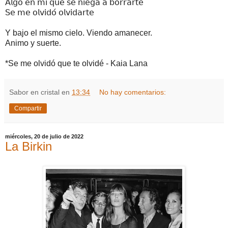
𝖠𝗅𝗀𝗈 𝖾𝗇 𝗆𝗂́ 𝗊𝗎𝖾 𝗌𝖾 𝗇𝗂𝖾𝗀𝖺 𝖺 𝖻𝗈𝗋𝗋𝖺𝗋𝗍𝖾
𝖲𝖾 𝗆𝖾 𝗈𝗅𝗏𝗂𝖽𝗈́ 𝗈𝗅𝗏𝗂𝖽𝖺𝗋𝗍𝖾
Y bajo el mismo cielo. Viendo amanecer.
Animo y suerte.
*Se me olvidó que te olvidé - Kaia Lana
Sabor en cristal
en
13:34
No hay comentarios:
Compartir
miércoles, 20 de julio de 2022
La Birkin