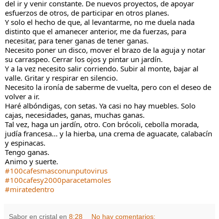
del ir y venir constante. De nuevos proyectos, de apoyar 
esfuerzos de otros, de participar en otros planes.
Y solo el hecho de que, al levantarme, no me duela nada 
distinto que el amanecer anterior, me da fuerzas, para 
necesitar, para tener ganas de tener ganas.
Necesito poner un disco, mover el brazo de la aguja y notar 
su carraspeo. Cerrar los ojos y pintar un jardín.
Y a la vez necesito salir corriendo. Subir al monte, bajar al 
valle. Gritar y respirar en silencio.
Necesito la ironía de saberme de vuelta, pero con el deseo de 
volver a ir.
Haré albóndigas, con setas. Ya casi no hay muebles. Solo 
cajas, necesidades, ganas, muchas ganas.
Tal vez, haga un jardín, otro. Con brócoli, cebolla morada, 
judía francesa... y la hierba, una crema de aguacate, calabacín 
y espinacas.
Tengo ganas.
Animo y suerte.
#100cafesmasconunputovirus
#100cafesy2000paracetamoles
#miratedentro
Sabor en cristal
en
8:28
No hay comentarios: