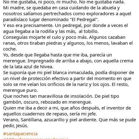
No me gustaba, ni poco, ni mucho. No me gustaba nada.
Mi madre, se quedaba en casa cuidando de la abuela y 
nosotros salíamos pertrechados como exploradores a aquel 
paradisíaco lugar denominado "El Pedregal".
Y eso era precisamente. Un pedregal, por donde a veces el 
agua llegaba a la rodilla y las más,  al tobillo.
Conseguías mojarte el culo y poco más. Algunos cazaban 
ranas, otros tiraban piedras y algunos, los menos, lavaban el 
coche.
Yo, desde que llegaba hasta que me iba, parecía un 
merengue. Impregnado de arriba a abajo, con aquella crema 
de la lata azul de Nivea.
Se suponía que mi piel blanca inmaculada, podía disponer de 
un nivel de protección efectivo a partir del momento en que 
solo se me veían los orificios de la nariz y los ojos. El resto, 
merengue puro.
Que noches tan maravillosa de insolación. De piel tipo 
gambón, oscuro, rebozado en merengue.
Quien me iba a decir a mi, que años después, el inventor de 
aquellos cuadernos de repaso, sería mi jefe. 
Verano, Santillana, azucarillo y piel ardiente. Que más se pude 
pedir, Jesús.
#santapaciencia