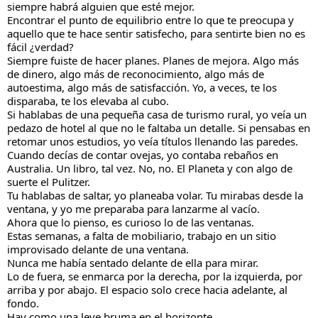
siempre habrá alguien que esté mejor.
Encontrar el punto de equilibrio entre lo que te preocupa y 
aquello que te hace sentir satisfecho, para sentirte bien no es 
fácil ¿verdad?
Siempre fuiste de hacer planes. Planes de mejora. Algo más 
de dinero, algo más de reconocimiento, algo más de 
autoestima, algo más de satisfacción. Yo, a veces, te los 
disparaba, te los elevaba al cubo. 
Si hablabas de una pequeña casa de turismo rural, yo veía un 
pedazo de hotel al que no le faltaba un detalle. Si pensabas en 
retomar unos estudios, yo veía títulos llenando las paredes. 
Cuando decías de contar ovejas, yo contaba rebaños en 
Australia. Un libro, tal vez. No, no. El Planeta y con algo de 
suerte el Pulitzer.
Tu hablabas de saltar, yo planeaba volar. Tu mirabas desde la 
ventana, y yo me preparaba para lanzarme al vacío.
Ahora que lo pienso, es curioso lo de las ventanas.
Estas semanas, a falta de mobiliario, trabajo en un sitio 
improvisado delante de una ventana.
Nunca me había sentado delante de ella para mirar. 
Lo de fuera, se enmarca por la derecha, por la izquierda, por 
arriba y por abajo. El espacio solo crece hacia adelante, al 
fondo.
Hay como una leve bruma en el horizonte. 