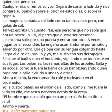
quiere ser persona.
Cualquier día, oiremos su voz. Dejará de sonar a ladrido y nos 
contará su opinión sobre el calor de estos días, o sobre la 
gripe A.
La imagino, sentada a mi lado como tantas veces pero, con 
gafas de sol.
Tal vez escriba un cuento. "Isi, esa persona que no sabía que 
era un perro", o "Isi, el perro que quería ser persona".
Le encanta salir por una puerta y entrar por otra. A veces, 
jugamos al escondite. La engaño asomándome por un sitio y 
saliendo por otro. Ella galopa con su lengua colgando hasta 
llegar al giro del pasillo y yo, me susto con sus derrapajes.
Se sube al baúl y otea el horizonte, vigilando que todo esté en 
sus lugar. Las palomas, las ramas altas de los árboles. Salta y 
se acoda, como si fuera la barra de un bar observando quien 
pasa por la calle. Saluda a unos y a otros. 
Ahora mismo, la veo tomando café y tecleando en el 
ordenador.
Yo, a cuatro patas, en el sillón de al lado, como si me fuera la 
vida en ello, me rasco nervioso detrás de la oreja. 
"El hombre que no sabía que era un perro". Es buen título 
¿no?.
Animo y suerte.
#100cafesmasconunputovirus