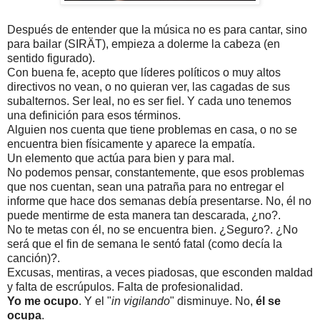
Después de entender que la música no es para cantar, sino
para bailar (SIRÄT), empieza a dolerme la cabeza (en
sentido figurado).
Con buena fe, acepto que líderes políticos o muy altos
directivos no vean, o no quieran ver, las cagadas de sus
subalternos. Ser leal, no es ser fiel. Y cada uno tenemos
una definición para esos términos.
Alguien nos cuenta que tiene problemas en casa, o no se
encuentra bien físicamente y aparece la empatía.
Un elemento que actúa para bien y para mal.
No podemos pensar, constantemente, que esos problemas
que nos cuentan, sean una patraña para no entregar el
informe que hace dos semanas debía presentarse. No, él no
puede mentirme de esta manera tan descarada, ¿no?.
No te metas con él, no se encuentra bien. ¿Seguro?. ¿No
será que el fin de semana le sentó fatal (como decía la
canción)?.
Excusas, mentiras, a veces piadosas, que esconden maldad
y falta de escrúpulos. Falta de profesionalidad.
Yo me ocupo
. Y el "
in vigilando
" disminuye. No,
él se
ocupa
.