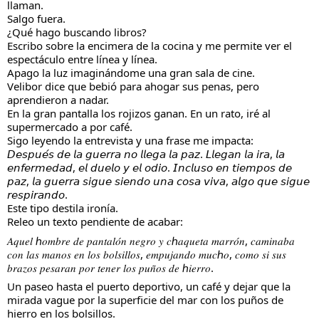
llaman.
Salgo fuera.
¿Qué
hago buscando libros?
Escribo sobre la encimera de la cocina y me permite ver el
espectáculo entre línea y línea.
Apago la luz imaginándome una gran sala de cine.
Velibor dice que bebió para ahogar sus penas, pero
aprendieron a nadar.
En la gran pantalla los rojizos ganan. En un rato, iré al
supermercado a por café.
Sigo leyendo la entrevista y una frase me impacta:
𝘋𝘦𝘴𝘱𝘶𝘦́𝘴 𝘥𝘦 𝘭𝘢 𝘨𝘶𝘦𝘳𝘳𝘢 𝘯𝘰 𝘭𝘭𝘦𝘨𝘢 𝘭𝘢 𝘱𝘢𝘻. 𝘓𝘭𝘦𝘨𝘢𝘯 𝘭𝘢 𝘪𝘳𝘢, 𝘭𝘢
𝘦𝘯𝘧𝘦𝘳𝘮𝘦𝘥𝘢𝘥, 𝘦𝘭 𝘥𝘶𝘦𝘭𝘰 𝘺 𝘦𝘭 𝘰𝘥𝘪𝘰. 𝘐𝘯𝘤𝘭𝘶𝘴𝘰 𝘦𝘯 𝘵𝘪𝘦𝘮𝘱𝘰𝘴 𝘥𝘦
𝘱𝘢𝘻, 𝘭𝘢 𝘨𝘶𝘦𝘳𝘳𝘢 𝘴𝘪𝘨𝘶𝘦 𝘴𝘪𝘦𝘯𝘥𝘰 𝘶𝘯𝘢 𝘤𝘰𝘴𝘢 𝘷𝘪𝘷𝘢, 𝘢𝘭𝘨𝘰 𝘲𝘶𝘦 𝘴𝘪𝘨𝘶𝘦
𝘳𝘦𝘴𝘱𝘪𝘳𝘢𝘯𝘥𝘰.
Este tipo destila ironía.
Releo un texto pendiente de acabar:
𝐴𝑞𝑢𝑒𝑙 ℎ𝑜𝑚𝑏𝑟𝑒 𝑑𝑒 𝑝𝑎𝑛𝑡𝑎𝑙𝑜́𝑛 𝑛𝑒𝑔𝑟𝑜 𝑦 𝑐ℎ𝑎𝑞𝑢𝑒𝑡𝑎 𝑚𝑎𝑟𝑟𝑜́𝑛, 𝑐𝑎𝑚𝑖𝑛𝑎𝑏𝑎
𝑐𝑜𝑛 𝑙𝑎𝑠 𝑚𝑎𝑛𝑜𝑠 𝑒𝑛 𝑙𝑜𝑠 𝑏𝑜𝑙𝑠𝑖𝑙𝑙𝑜𝑠, 𝑒𝑚𝑝𝑢𝑗𝑎𝑛𝑑𝑜 𝑚𝑢𝑐ℎ𝑜, 𝑐𝑜𝑚𝑜 𝑠𝑖 𝑠𝑢𝑠
𝑏𝑟𝑎𝑧𝑜𝑠 𝑝𝑒𝑠𝑎𝑟𝑎𝑛 𝑝𝑜𝑟 𝑡𝑒𝑛𝑒𝑟 𝑙𝑜𝑠 𝑝𝑢𝑛̃𝑜𝑠 𝑑𝑒 ℎ𝑖𝑒𝑟𝑟𝑜.
Un paseo hasta el puerto deportivo, un café y dejar que la
mirada vague por la superficie del mar con los puños de
hierro en los bolsillos.