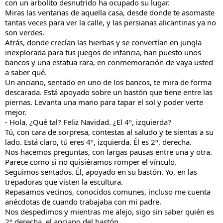
con un arbolito desnutrido ha ocupado su lugar.
Miras las ventanas de aquella casa, desde donde te asomaste
tantas veces para ver la calle, y las persianas alicantinas ya no
son verdes.
Atrás, donde crecían las hierbas y se convertían en jungla
inexplorada para tus juegos de infancia, han puesto unos
bancos y una estatua rara, en conmemoración de vaya usted
a saber qué.
Un anciano, sentado en uno de los bancos, te mira de forma
descarada. Está apoyado sobre un bastón que tiene entre las
piernas. Levanta una mano para tapar el sol y poder verte
mejor.
- Hola, ¿Qué tal? Feliz Navidad. ¿El 4º, izquierda?
Tú, con cara de sorpresa, contestas al saludo y te sientas a su
lado. Está claro, tú eres 4º, izquierda. Él es 2º, derecha.
Nos hacemos preguntas, con largas pausas entre una y otra.
Parece como si no quisiéramos romper el vínculo.
Seguimos sentados. Él, apoyado en su bastón. Yo, en las
trepadoras que visten la escultura.
Repasamos vecinos, conocidos comunes, incluso me cuenta
anécdotas de cuando trabajaba con mi padre.
Nos despedimos y mientras me alejo, sigo sin saber quién es
2º derecha, el anciano del bastón.