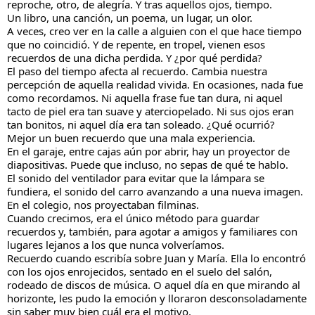
reproche, otro, de alegría. Y tras aquellos ojos, tiempo.
Un libro, una canción, un poema, un lugar, un olor.
A veces, creo ver en la calle a alguien con el que hace tiempo
que no coincidió. Y de repente, en tropel, vienen esos
recuerdos de una dicha perdida. Y ¿por qué perdida?
El paso del tiempo afecta al recuerdo. Cambia nuestra
percepción de aquella realidad vivida. En ocasiones, nada fue
como recordamos. Ni aquella frase fue tan dura, ni aquel
tacto de piel era tan suave y aterciopelado. Ni sus ojos eran
tan bonitos, ni aquel día era tan soleado. ¿Qué ocurrió?
Mejor un buen recuerdo que una mala experiencia.
En el garaje, entre cajas aún por abrir, hay un proyector de
diapositivas. Puede que incluso, no sepas de qué te hablo.
El sonido del ventilador para evitar que la lámpara se
fundiera, el sonido del carro avanzando a una nueva imagen.
En el colegio, nos proyectaban filminas.
Cuando crecimos, era el único método para guardar
recuerdos y, también, para agotar a amigos y familiares con
lugares lejanos a los que nunca volveríamos.
Recuerdo cuando escribía sobre Juan y María. Ella lo encontró
con los ojos enrojecidos, sentado en el suelo del salón,
rodeado de discos de música. O aquel día en que mirando al
horizonte, les pudo la emoción y lloraron desconsoladamente
sin saber muy bien cuál era el motivo.