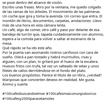
se pose dentro del alcance de visión.
Escribo unas frases. Miro por la ventana, me quedo colgado
de las ramas de los árboles. El movimiento de las palmeras.
Un coche que gira y toma la avenida. Un correo que entra. El
montón de libros, documentos, carpetas, anotaciones. Llevo
más de una hora en esta cámara lenta.
Un café, algo de comer, otro café y paso por delante de esa
bandeja de turrón que, tapada cuidadosamente con aluminio,
espera a la comida para volver a saltar al escenario de la
mesa.
Qué rápido se ha ido este año.
Por la puerta van asomando rostros cariñosos con cara de
sueño. Olerá a pan tostado y habrá murmullos, risas y
alguien, con un plan, lo gritará por el hueco de la escalera.
Huevos fritos con trufa, tal vez un salteado de setas y unos
filetes de callos derritiéndose en el fondo del plato.
Los buenos propósitos. Parece el título de un libro, ¿verdad?
Mariposas que convierten deseos en realidad. Me gusta.
Ánimo y suerte.
#100cafesbuscandoelmar #100cafesmasconunputovirus
#100cafesy2000paracetamoles