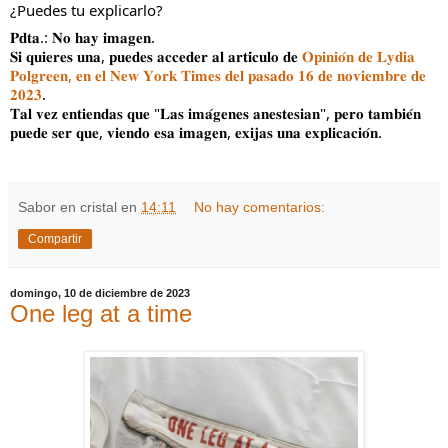
¿Puedes tu explicarlo?
𝐏𝐝𝐭𝐚.: 𝐍𝐨 𝐡𝐚𝐲 𝐢𝐦𝐚𝐠𝐞𝐧.
𝐒𝐢 𝐪𝐮𝐢𝐞𝐫𝐞𝐬 𝐮𝐧𝐚, 𝐩𝐮𝐞𝐝𝐞𝐬 𝐚𝐜𝐜𝐞𝐝𝐞𝐫 𝐚𝐥 𝐚𝐫𝐭𝐢́𝐜𝐮𝐥𝐨 𝐝𝐞
𝐎𝐩𝐢𝐧𝐢𝐨́𝐧 𝐝𝐞 𝐋𝐲𝐝𝐢𝐚
𝐏𝐨𝐥𝐠𝐫𝐞𝐞𝐧, 𝐞𝐧 𝐞𝐥 𝐍𝐞𝐰 𝐘𝐨𝐫𝐤 𝐓𝐢𝐦𝐞𝐬 𝐝𝐞𝐥 𝐩𝐚𝐬𝐚𝐝𝐨 𝟏𝟔 𝐝𝐞 𝐧𝐨𝐯𝐢𝐞𝐦𝐛𝐫𝐞 𝐝𝐞
𝟐𝟎𝟐𝟑
.
𝐓𝐚𝐥 𝐯𝐞𝐳 𝐞𝐧𝐭𝐢𝐞𝐧𝐝𝐚𝐬 𝐪𝐮𝐞 "𝐋𝐚𝐬 𝐢𝐦𝐚́𝐠𝐞𝐧𝐞𝐬 𝐚𝐧𝐞𝐬𝐭𝐞𝐬𝐢𝐚𝐧", 𝐩𝐞𝐫𝐨 𝐭𝐚𝐦𝐛𝐢𝐞́𝐧
𝐩𝐮𝐞𝐝𝐞 𝐬𝐞𝐫 𝐪𝐮𝐞, 𝐯𝐢𝐞𝐧𝐝𝐨 𝐞𝐬𝐚 𝐢𝐦𝐚𝐠𝐞𝐧, 𝐞𝐱𝐢𝐣𝐚𝐬 𝐮𝐧𝐚 𝐞𝐱𝐩𝐥𝐢𝐜𝐚𝐜𝐢𝐨́𝐧.
Sabor en cristal
en
14:11
No hay comentarios:
Compartir
domingo, 10 de diciembre de 2023
One leg at a time