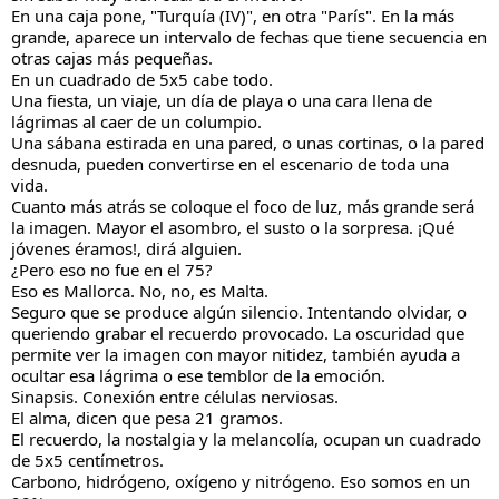
En una caja pone, "Turquía (IV)", en otra "París". En la más
grande, aparece un intervalo de fechas que tiene secuencia en
otras cajas más pequeñas.
En un cuadrado de 5x5 cabe todo.
Una fiesta, un viaje, un día de playa o una cara llena de
lágrimas al caer de un columpio.
Una sábana estirada en una pared, o unas cortinas, o la pared
desnuda, pueden convertirse en el escenario de toda una
vida.
Cuanto más atrás se coloque el foco de luz, más grande será
la imagen. Mayor el asombro, el susto o la sorpresa. ¡Qué
jóvenes éramos!, dirá alguien.
¿Pero eso no fue en el 75?
Eso es Mallorca. No, no, es Malta.
Seguro que se produce algún silencio. Intentando olvidar, o
queriendo grabar el recuerdo provocado. La oscuridad que
permite ver la imagen con mayor nitidez, también ayuda a
ocultar esa lágrima o ese temblor de la emoción.
Sinapsis. Conexión entre células nerviosas.
El alma, dicen que pesa 21 gramos.
El recuerdo, la nostalgia y la melancolía, ocupan un cuadrado
de 5x5 centímetros.
Carbono, hidrógeno, oxígeno y nitrógeno. Eso somos en un