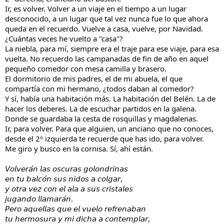
Ir, es volver. Volver a un viaje en el tiempo a un lugar
desconocido, a un lugar que tal vez nunca fue lo que ahora
queda en el recuerdo. Vuelve a casa, vuelve, por Navidad.
¿Cuántas veces he vuelto a "casa"?
La niebla, para mí, siempre era el traje para ese viaje, para esa
vuelta. No recuerdo las campanadas de fin de año en aquel
pequeño comedor con mesa camilla y brasero.
El dormitorio de mis padres, el de mi abuela, el que
compartía con mi hermano, ¿todos daban al comedor?
Y sí, había una habitación más. La habitación del Belén. La de
hacer los deberes. La de escuchar partidos en la galena.
Donde se guardaba la cesta de rosquillas y magdalenas.
Ir, para volver. Para que alguien, un anciano que no conoces,
desde el 2º izquierda te recuerde que has ido, para volver.
Me giro y busco en la cornisa. Sí, ahí están.
𝘝𝘰𝘭𝘷𝘦𝘳𝘢́𝘯 𝘭𝘢𝘴 𝘰𝘴𝘤𝘶𝘳𝘢𝘴 𝘨𝘰𝘭𝘰𝘯𝘥𝘳𝘪𝘯𝘢𝘴
𝘦𝘯 𝘵𝘶 𝘣𝘢𝘭𝘤𝘰́𝘯 𝘴𝘶𝘴 𝘯𝘪𝘥𝘰𝘴 𝘢 𝘤𝘰𝘭𝘨𝘢𝘳,
𝘺 𝘰𝘵𝘳𝘢 𝘷𝘦𝘻 𝘤𝘰𝘯 𝘦𝘭 𝘢𝘭𝘢 𝘢 𝘴𝘶𝘴 𝘤𝘳𝘪𝘴𝘵𝘢𝘭𝘦𝘴
𝘫𝘶𝘨𝘢𝘯𝘥𝘰 𝘭𝘭𝘢𝘮𝘢𝘳𝘢́𝘯.
𝘗𝘦𝘳𝘰 𝘢𝘲𝘶𝘦𝘭𝘭𝘢𝘴 𝘲𝘶𝘦 𝘦𝘭 𝘷𝘶𝘦𝘭𝘰 𝘳𝘦𝘧𝘳𝘦𝘯𝘢𝘣𝘢𝘯
𝘵𝘶 𝘩𝘦𝘳𝘮𝘰𝘴𝘶𝘳𝘢 𝘺 𝘮𝘪 𝘥𝘪𝘤𝘩𝘢 𝘢 𝘤𝘰𝘯𝘵𝘦𝘮𝘱𝘭𝘢𝘳,