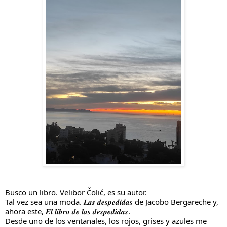
Busco un libro. Velibor Čolić, es su autor.
Tal vez sea una moda. 𝑳𝒂𝒔 𝒅𝒆𝒔𝒑𝒆𝒅𝒊𝒅𝒂𝒔 de Jacobo Bergareche y,
ahora este, 𝑬𝒍 𝒍𝒊𝒃𝒓𝒐 𝒅𝒆 𝒍𝒂𝒔 𝒅𝒆𝒔𝒑𝒆𝒅𝒊𝒅𝒂𝒔.
Desde uno de los ventanales, los rojos, grises y azules me