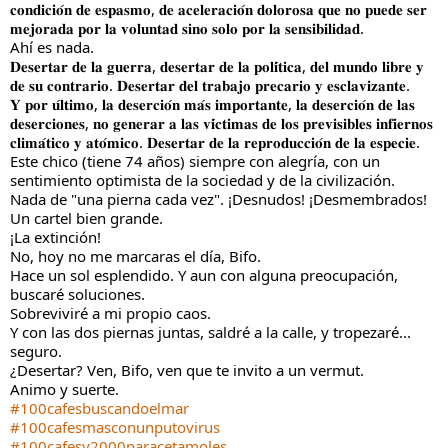
𝐜𝐨𝐧𝐝𝐢𝐜𝐢𝐨́𝐧 𝐝𝐞 𝐞𝐬𝐩𝐚𝐬𝐦𝐨, 𝐝𝐞 𝐚𝐜𝐞𝐥𝐞𝐫𝐚𝐜𝐢𝐨́𝐧 𝐝𝐨𝐥𝐨𝐫𝐨𝐬𝐚 𝐪𝐮𝐞 𝐧𝐨 𝐩𝐮𝐞𝐝𝐞 𝐬𝐞𝐫
𝐦𝐞𝐣𝐨𝐫𝐚𝐝𝐚 𝐩𝐨𝐫 𝐥𝐚 𝐯𝐨𝐥𝐮𝐧𝐭𝐚𝐝 𝐬𝐢𝐧𝐨 𝐬𝐨𝐥𝐨 𝐩𝐨𝐫 𝐥𝐚 𝐬𝐞𝐧𝐬𝐢𝐛𝐢𝐥𝐢𝐝𝐚𝐝.
Ahí es nada.
𝐃𝐞𝐬𝐞𝐫𝐭𝐚𝐫 𝐝𝐞 𝐥𝐚 𝐠𝐮𝐞𝐫𝐫𝐚, 𝐝𝐞𝐬𝐞𝐫𝐭𝐚𝐫 𝐝𝐞 𝐥𝐚 𝐩𝐨𝐥𝐢́𝐭𝐢𝐜𝐚, 𝐝𝐞𝐥 𝐦𝐮𝐧𝐝𝐨 𝐥𝐢𝐛𝐫𝐞 𝐲
𝐝𝐞 𝐬𝐮 𝐜𝐨𝐧𝐭𝐫𝐚𝐫𝐢𝐨. 𝐃𝐞𝐬𝐞𝐫𝐭𝐚𝐫 𝐝𝐞𝐥 𝐭𝐫𝐚𝐛𝐚𝐣𝐨 𝐩𝐫𝐞𝐜𝐚𝐫𝐢𝐨 𝐲 𝐞𝐬𝐜𝐥𝐚𝐯𝐢𝐳𝐚𝐧𝐭𝐞.
𝐘 𝐩𝐨𝐫 𝐮́𝐥𝐭𝐢𝐦𝐨, 𝐥𝐚 𝐝𝐞𝐬𝐞𝐫𝐜𝐢𝐨́𝐧 𝐦𝐚́𝐬 𝐢𝐦𝐩𝐨𝐫𝐭𝐚𝐧𝐭𝐞, 𝐥𝐚 𝐝𝐞𝐬𝐞𝐫𝐜𝐢𝐨́𝐧 𝐝𝐞 𝐥𝐚𝐬
𝐝𝐞𝐬𝐞𝐫𝐜𝐢𝐨𝐧𝐞𝐬, 𝐧𝐨 𝐠𝐞𝐧𝐞𝐫𝐚𝐫 𝐚 𝐥𝐚𝐬 𝐯𝐢́𝐜𝐭𝐢𝐦𝐚𝐬 𝐝𝐞 𝐥𝐨𝐬 𝐩𝐫𝐞𝐯𝐢𝐬𝐢𝐛𝐥𝐞𝐬 𝐢𝐧𝐟𝐢𝐞𝐫𝐧𝐨𝐬
𝐜𝐥𝐢𝐦𝐚́𝐭𝐢𝐜𝐨 𝐲 𝐚𝐭𝐨́𝐦𝐢𝐜𝐨. 𝐃𝐞𝐬𝐞𝐫𝐭𝐚𝐫 𝐝𝐞 𝐥𝐚 𝐫𝐞𝐩𝐫𝐨𝐝𝐮𝐜𝐜𝐢𝐨́𝐧 𝐝𝐞 𝐥𝐚 𝐞𝐬𝐩𝐞𝐜𝐢𝐞.
Este chico (tiene 74 años) siempre con alegría, con un
sentimiento optimista de la sociedad y de la civilización.
Nada de "una pierna cada vez". ¡Desnudos! ¡Desmembrados!
Un cartel bien grande.
¡La extinción!
No, hoy no me marcaras el día, Bifo.
Hace un sol esplendido. Y aun con alguna preocupación,
buscaré soluciones.
Sobreviviré a mi propio caos.
Y con las dos piernas juntas, saldré a la calle, y tropezaré...
seguro.
¿Desertar? Ven, Bifo, ven que te invito a un vermut.
Animo y suerte.
#100cafesbuscandoelmar
#100cafesmasconunputovirus
#100cafesy2000paracetamoles