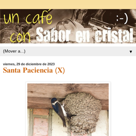
▼
viernes, 29 de diciembre de 2023
𝐒𝐚𝐧𝐭𝐚 𝐏𝐚𝐜𝐢𝐞𝐧𝐜𝐢𝐚 (𝐗)