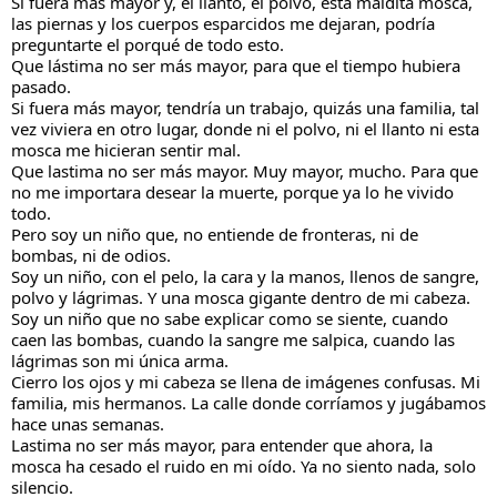
Si fuera más mayor y, el llanto, el polvo, esta maldita mosca,
las piernas y los cuerpos esparcidos me dejaran, podría
preguntarte el porqué de todo esto.
Que lástima no ser más mayor, para que el tiempo hubiera
pasado.
Si fuera más mayor, tendría un trabajo, quizás una familia, tal
vez viviera en otro lugar, donde ni el polvo, ni el llanto ni esta
mosca me hicieran sentir mal.
Que lastima no ser más mayor. Muy mayor, mucho. Para que
no me importara desear la muerte, porque ya lo he vivido
todo.
Pero soy un niño que, no entiende de fronteras, ni de
bombas, ni de odios.
Soy un niño, con el pelo, la cara y la manos, llenos de sangre,
polvo y lágrimas. Y una mosca gigante dentro de mi cabeza.
Soy un niño que no sabe explicar como se siente, cuando
caen las bombas, cuando la sangre me salpica, cuando las
lágrimas son mi única arma.
Cierro los ojos y mi cabeza se llena de imágenes confusas. Mi
familia, mis hermanos. La calle donde corríamos y jugábamos
hace unas semanas.
Lastima no ser más mayor, para entender que ahora, la
mosca ha cesado el ruido en mi oído. Ya no siento nada, solo
silencio.