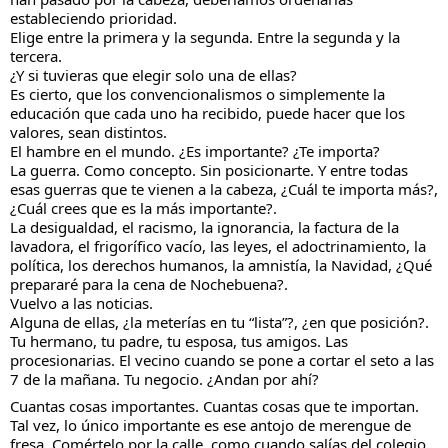
estableciendo prioridad.
Elige entre la primera y la segunda. Entre la segunda y la
tercera.
¿Y si tuvieras que elegir solo una de ellas?
Es cierto, que los convencionalismos o simplemente la
educación que cada uno ha recibido, puede hacer que los
valores, sean distintos.
El hambre en el mundo. ¿Es importante? ¿Te importa?
La guerra. Como concepto. Sin posicionarte. Y entre todas
esas guerras que te vienen a la cabeza, ¿Cuál te importa más?,
¿Cuál crees que es la más importante?.
La desigualdad, el racismo, la ignorancia, la factura de la
lavadora, el frigorífico vacío, las leyes, el adoctrinamiento, la
política, los derechos humanos, la amnistía, la Navidad, ¿Qué
prepararé para la cena de Nochebuena?.
Vuelvo a las noticias.
Alguna de ellas, ¿la meterías en tu “lista”?, ¿en que posición?.
Tu hermano, tu padre, tu esposa, tus amigos. Las
procesionarias. El vecino cuando se pone a cortar el seto a las
7 de la mañana. Tu negocio. ¿Andan por ahí?
Cuantas cosas importantes. Cuantas cosas que te importan.
Tal vez, lo único importante es ese antojo de merengue de
fresa. Comértelo por la calle, como cuando salías del colegio.