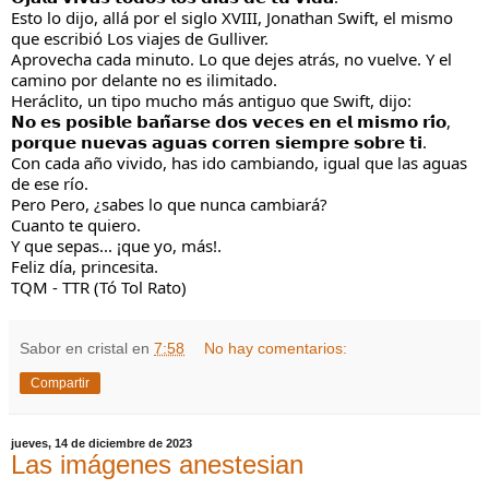
Esto lo dijo, allá por el siglo XVIII, Jonathan Swift, el mismo
que escribió Los viajes de Gulliver.
Aprovecha cada minuto. Lo que dejes atrás, no vuelve. Y el
camino por delante no es ilimitado.
Heráclito, un tipo mucho más antiguo que Swift, dijo:
𝗡𝗼 𝗲𝘀 𝗽𝗼𝘀𝗶𝗯𝗹𝗲 𝗯𝗮𝗻̃𝗮𝗿𝘀𝗲 𝗱𝗼𝘀 𝘃𝗲𝗰𝗲𝘀 𝗲𝗻 𝗲𝗹 𝗺𝗶𝘀𝗺𝗼 𝗿𝗶́𝗼,
𝗽𝗼𝗿𝗾𝘂𝗲 𝗻𝘂𝗲𝘃𝗮𝘀 𝗮𝗴𝘂𝗮𝘀 𝗰𝗼𝗿𝗿𝗲𝗻 𝘀𝗶𝗲𝗺𝗽𝗿𝗲 𝘀𝗼𝗯𝗿𝗲 𝘁𝗶.
Con cada año vivido, has ido cambiando, igual que las aguas
de ese río.
Pero Pero, ¿sabes lo que nunca cambiará?
Cuanto te quiero.
Y que sepas... ¡que yo, más!.
Feliz día, princesita.
TQM - TTR (Tó Tol Rato)
Sabor en cristal
en
7:58
No hay comentarios:
Compartir
jueves, 14 de diciembre de 2023
Las imágenes anestesian