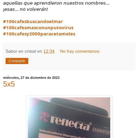
𝘢𝘲𝘶𝘦𝘭𝘭𝘢𝘴 𝘲𝘶𝘦 𝘢𝘱𝘳𝘦𝘯𝘥𝘪𝘦𝘳𝘰𝘯 𝘯𝘶𝘦𝘴𝘵𝘳𝘰𝘴 𝘯𝘰𝘮𝘣𝘳𝘦𝘴…
¡𝘦𝘴𝘢𝘴… 𝘯𝘰 𝘷𝘰𝘭𝘷𝘦𝘳𝘢́𝘯!
#100cafesbuscandoelmar
#100cafesmasconunputovirus
#100cafesy2000paracetamoles
Sabor en cristal
en
12:34
No hay comentarios:
Compartir
miércoles, 27 de diciembre de 2023
5x5