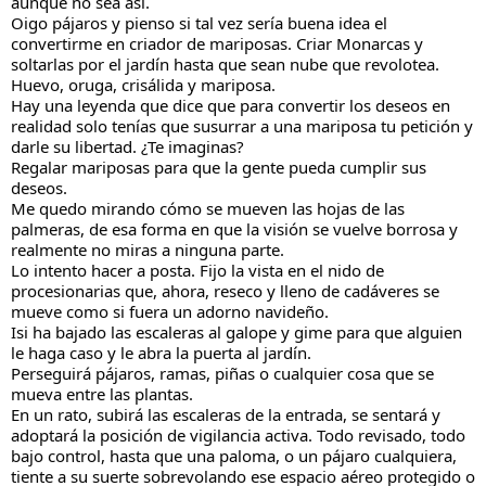
aunque no sea así.
Oigo pájaros y pienso si tal vez sería buena idea el
convertirme en criador de mariposas. Criar Monarcas y
soltarlas por el jardín hasta que sean nube que revolotea.
Huevo, oruga, crisálida y mariposa.
Hay una leyenda que dice que para convertir los deseos en
realidad solo tenías que susurrar a una mariposa tu petición y
darle su libertad. ¿Te imaginas?
Regalar mariposas para que la gente pueda cumplir sus
deseos.
Me quedo mirando cómo se mueven las hojas de las
palmeras, de esa forma en que la visión se vuelve borrosa y
realmente no miras a ninguna parte.
Lo intento hacer a posta. Fijo la vista en el nido de
procesionarias que, ahora, reseco y lleno de cadáveres se
mueve como si fuera un adorno navideño.
Isi ha bajado las escaleras al galope y gime para que alguien
le haga caso y le abra la puerta al jardín.
Perseguirá pájaros, ramas, piñas o cualquier cosa que se
mueva entre las plantas.
En un rato, subirá las escaleras de la entrada, se sentará y
adoptará la posición de vigilancia activa. Todo revisado, todo
bajo control, hasta que una paloma, o un pájaro cualquiera,
tiente a su suerte sobrevolando ese espacio aéreo protegido o