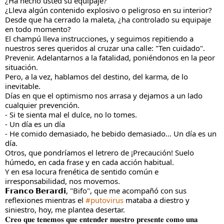
¿Ha hecho usted su equipaje?
¿Lleva algún contenido explosivo o peligroso en su interior?
Desde que ha cerrado la maleta, ¿ha controlado su equipaje
en todo momento?
El champú lleva instrucciones, y seguimos repitiendo a
nuestros seres queridos al cruzar una calle: "Ten cuidado".
Prevenir. Adelantarnos a la fatalidad, poniéndonos en la peor
situación.
Pero, a la vez, hablamos del destino, del karma, de lo
inevitable.
Días en que el optimismo nos arrasa y dejamos a un lado
cualquier prevención.
- Si te sienta mal el dulce, no lo tomes.
- Un día es un día
- He comido demasiado, he bebido demasiado... Un día es un
día.
Otros, que pondríamos el letrero de ¡Precaución! Suelo
húmedo, en cada frase y en cada acción habitual.
Y en esa locura frenética de sentido común e
irresponsabilidad, nos movemos.
𝗙𝗿𝗮𝗻𝗰𝗼 𝗕𝗲𝗿𝗮𝗿𝗱𝗶, "Bifo", que me acompañó con sus
reflexiones mientras el
#putovirus
mataba a diestro y
siniestro, hoy, me plantea desertar.
𝐂𝐫𝐞𝐨 𝐪𝐮𝐞 𝐭𝐞𝐧𝐞𝐦𝐨𝐬 𝐪𝐮𝐞 𝐞𝐧𝐭𝐞𝐧𝐝𝐞𝐫 𝐧𝐮𝐞𝐬𝐭𝐫𝐨 𝐩𝐫𝐞𝐬𝐞𝐧𝐭𝐞 𝐜𝐨𝐦𝐨 𝐮𝐧𝐚