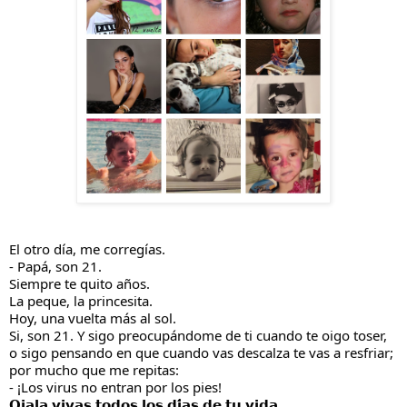
El otro día, me corregías.
- Papá, son 21.
Siempre te quito años.
La peque, la princesita.
Hoy,
una vuelta más al sol.
Si, son 21. Y sigo preocupándome de ti cuando te oigo toser,
o sigo pensando en que cuando vas descalza te vas a resfriar;
por mucho que me repitas:
- ¡Los virus no entran por los pies!
𝗢𝗷𝗮𝗹𝗮 𝘃𝗶𝘃𝗮𝘀 𝘁𝗼𝗱𝗼𝘀 𝗹𝗼𝘀 𝗱𝗶́𝗮𝘀 𝗱𝗲 𝘁𝘂 𝘃𝗶𝗱𝗮.