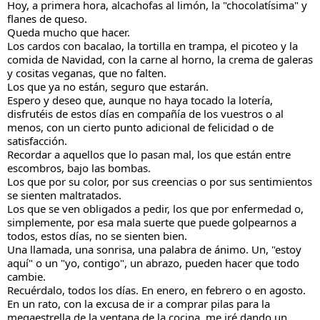
Hoy, a primera hora, alcachofas al limón, la "chocolatísima" y
flanes de queso.
Queda mucho que hacer.
Los cardos con bacalao, la tortilla en trampa, el picoteo y la
comida de Navidad, con la carne al horno, la crema de galeras
y cositas veganas, que no falten.
Los que ya no están, seguro que estarán.
Espero y deseo que, aunque no haya tocado la lotería,
disfrutéis de estos días en compañía de los vuestros o al
menos, con un cierto punto adicional de felicidad o de
satisfacción.
Recordar a aquellos que lo pasan mal, los que están entre
escombros, bajo las bombas.
Los que por su color, por sus creencias o por sus sentimientos
se sienten maltratados.
Los que se ven obligados a pedir, los que por enfermedad o,
simplemente, por esa mala suerte que puede golpearnos a
todos, estos días, no se sienten bien.
Una llamada, una sonrisa, una palabra de ánimo. Un, "estoy
aquí" o un "yo, contigo", un abrazo, pueden hacer que todo
cambie.
Recuérdalo, todos los días. En enero, en febrero o en agosto.
En un rato, con la excusa de ir a comprar pilas para la
megaestrella de la ventana de la cocina, me iré dando un