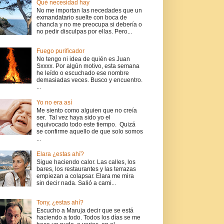
Qué necesidad hay
No me importan las necedades que un
exmandatario suelte con boca de
chancla y no me preocupa si debería o
no pedir disculpas por ellas. Pero...
Fuego purificador
No tengo ni idea de quién es Juan
Sxxxx. Por algún motivo, esta semana
he leído o escuchado ese nombre
demasiadas veces. Busco y encuentro.
...
Yo no era así
Me siento como alguien que no creía
ser. Tal vez haya sido yo el
equivocado todo este tiempo. Quizá
se confirme aquello de que solo somos
...
Elara ¿estas ahí?
Sigue haciendo calor. Las calles, los
bares, los restaurantes y las terrazas
empiezan a colapsar. Elara me mira
sin decir nada. Salió a cami...
Tony, ¿estas ahí?
Escucho a Maruja decir que se está
haciendo a todo. Todos los días se me