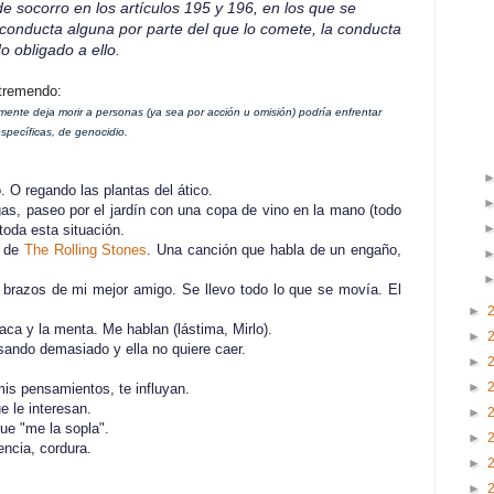
e socorro en los artículos 195 y 196, en los que se
r conducta alguna por parte del que lo comete, la conducta
o obligado a ello.
 tremendo:
mente deja morir a personas (ya sea por acción u omisión) podría enfrentar
specíficas, de genocidio.
. O regando las plantas del ático.
gas, paseo por el jardín con una copa de vino en la mano (todo
 toda esta situación.
) de
The Rolling Stones
. Una canción que habla de un engaño,
brazos de mi mejor amigo. Se llevo todo lo que se movía. El
►
aca y la menta. Me hablan (lástima, Mirlo).
►
esando demasiado y ella no quiere caer.
►
►
mis pensamientos, te influyan.
e le interesan.
►
ue "me la sopla".
►
encia, cordura.
►
►