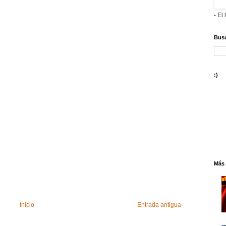
- El 
Busc
:)
Más 
Inicio
Entrada antigua