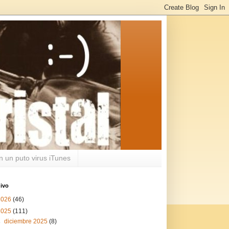
n un puto virus iTunes
ivo
2026
(46)
2025
(111)
►
diciembre 2025
(8)