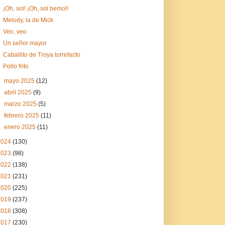
¡Oh, sol! ¡Oh, sol bemol!
Melody, la de Mick
Veo, veo
Un señor mayor
Caballito de Troya torrefacto
Pollo frito
►
mayo 2025
(12)
►
abril 2025
(9)
►
marzo 2025
(5)
►
febrero 2025
(11)
►
enero 2025
(11)
2024
(130)
2023
(98)
2022
(138)
2021
(231)
2020
(225)
2019
(237)
2018
(308)
2017
(230)