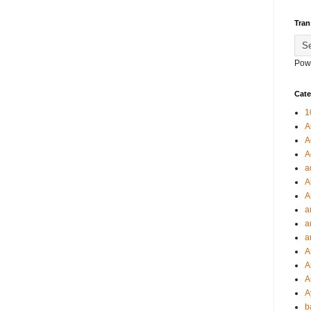
Tran
Pow
Cate
1
A
A
A
a
A
A
a
a
a
A
A
A
A
b