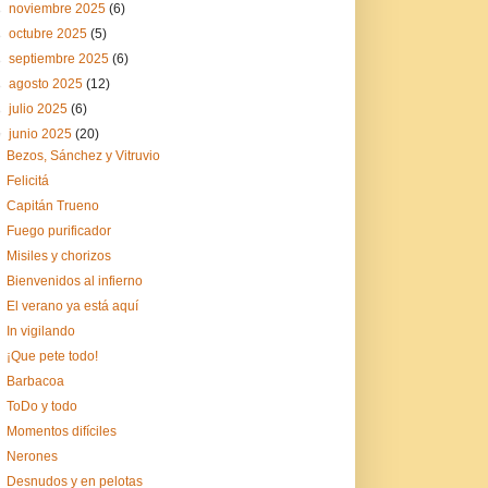
►
noviembre 2025
(6)
►
octubre 2025
(5)
►
septiembre 2025
(6)
►
agosto 2025
(12)
►
julio 2025
(6)
▼
junio 2025
(20)
Bezos, Sánchez y Vitruvio
Felicitá
Capitán Trueno
Fuego purificador
Misiles y chorizos
Bienvenidos al infierno
El verano ya está aquí
In vigilando
¡Que pete todo!
Barbacoa
ToDo y todo
Momentos difíciles
Nerones
Desnudos y en pelotas