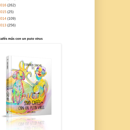
2016
(262)
2015
(25)
2014
(109)
2013
(256)
cafés más con un puto virus