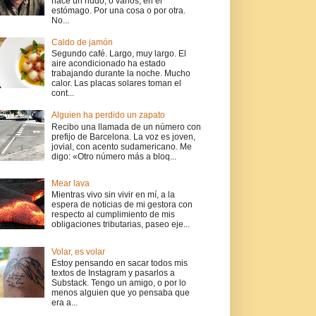
hace un nudo, o varios, en el
estómago. Por una cosa o por otra.
No...
Caldo de jamón
Segundo café. Largo, muy largo. El
aire acondicionado ha estado
trabajando durante la noche. Mucho
calor. Las placas solares toman el
cont...
Alguien ha perdido un zapato
Recibo una llamada de un número con
prefijo de Barcelona. La voz es joven,
jovial, con acento sudamericano. Me
digo: «Otro número más a bloq...
Mear lava
Mientras vivo sin vivir en mí, a la
espera de noticias de mi gestora con
respecto al cumplimiento de mis
obligaciones tributarias, paseo eje...
Volar, es volar
Estoy pensando en sacar todos mis
textos de Instagram y pasarlos a
Substack. Tengo un amigo, o por lo
menos alguien que yo pensaba que
era a...