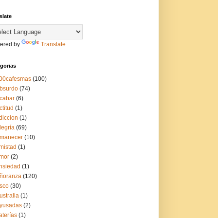
slate
ered by
Translate
gorias
00cafesmas
(100)
bsurdo
(74)
cabar
(6)
ctitud
(1)
diccion
(1)
legría
(69)
manecer
(10)
mistad
(1)
mor
(2)
nsiedad
(1)
ñoranza
(120)
sco
(30)
ustralia
(1)
yusadas
(2)
aterías
(1)