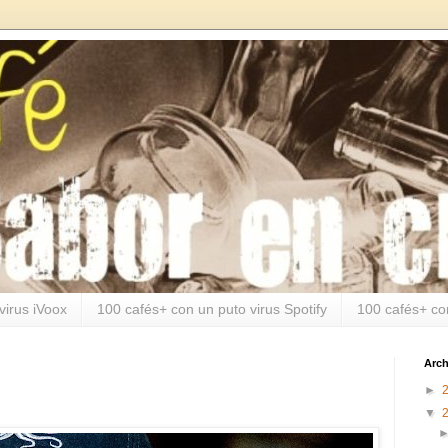
virus iVoox
100 cafés+ con un puto virus Spotify
100 cafés+ co
Arch
►
▼