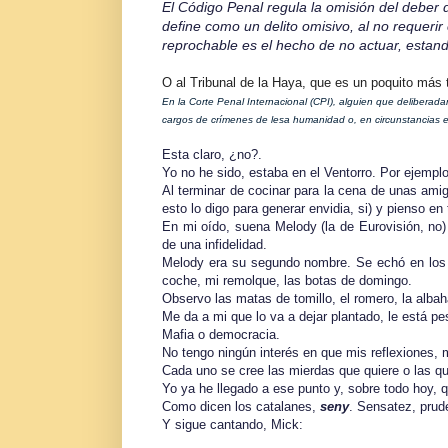
El Código Penal regula la omisión del deber d
define como un delito omisivo, al no requeri
reprochable es el hecho de no actuar, estand
O al Tribunal de la Haya, que es un poquito más
En la Corte Penal Internacional (CPI), alguien que deliberada
cargos de crímenes de lesa humanidad o, en circunstancias e
Esta claro, ¿no?.
Yo no he sido, estaba en el Ventorro. Por ejemplo
Al terminar de cocinar para la cena de unas ami
esto lo digo para generar envidia, si) y pienso en
En mi oído, suena Melody (la de Eurovisión, no
de una infidelidad.
Melody era su segundo nombre. Se echó en los 
coche, mi remolque, las botas de domingo.
Observo las matas de tomillo, el romero, la albah
Me da a mi que lo va a dejar plantado, le está p
Mafia o democracia.
No tengo ningún interés en que mis reflexiones, 
Cada uno se cree las mierdas que quiere o las qu
Yo ya he llegado a ese punto y, sobre todo hoy, q
Como dicen los catalanes,
seny
. Sensatez, prud
Y sigue cantando, Mick: