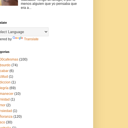
menos alguien que yo pensaba que
era a...
slate
ered by
Translate
gorias
00cafesmas
(100)
bsurdo
(74)
cabar
(6)
ctitud
(1)
diccion
(1)
legría
(69)
manecer
(10)
mistad
(1)
mor
(2)
nsiedad
(1)
ñoranza
(120)
sco
(30)
ustralia
(1)