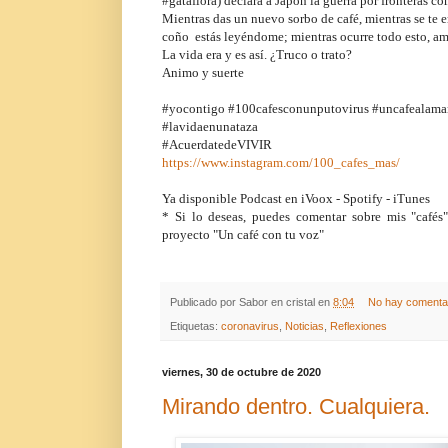
#gataflora) declara a Japón la guerra por fronteras c
Mientras das un nuevo sorbo de café, mientras se te er
coño estás leyéndome; mientras ocurre todo esto, a
La vida era y es así. ¿Truco o trato?
Animo y suerte
#yocontigo #100cafesconunputovirus #uncafealama
#lavidaenunataza
#AcuerdatedeVIVIR
https://www.instagram.com/100_cafes_mas/
Ya disponible Podcast en iVoox - Spotify - iTunes
* Si lo deseas, puedes comentar sobre mis "cafés
proyecto "Un café con tu voz"
Publicado por
Sabor en cristal
en
8:04
No hay comenta
Etiquetas:
coronavirus
,
Noticias
,
Reflexiones
viernes, 30 de octubre de 2020
Mirando dentro. Cualquiera.