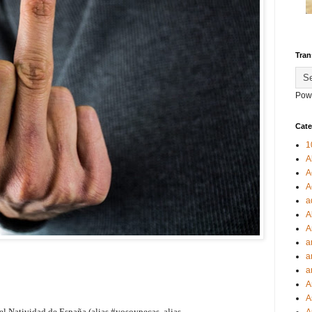
Tran
Pow
Cate
1
A
A
A
a
A
A
a
a
a
A
A
bel Natividad de España (alias #yosoypecas, alias
A