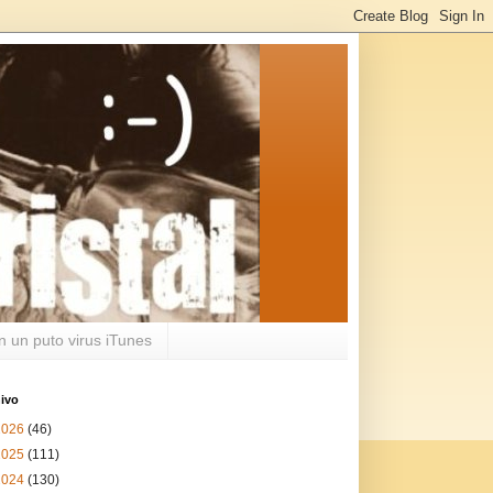
n un puto virus iTunes
ivo
2026
(46)
2025
(111)
2024
(130)