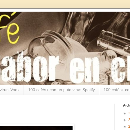
virus iVoox
100 cafés+ con un puto virus Spotify
100 cafés+ co
Arch
►
►
►