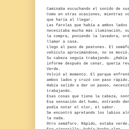
Caminaba escuchando el sonido de su
Como en otras ocasiones, mientras v
que haría al llegar.
Las farolas que había a ambos lados
necesitaba mucha más iluminación, s
la compra, poniendo la lavadora, or
llamar a casa.
Llego al paso de peatones. El semáf
vehículo aproximándose, no se movi
Su cabeza seguía trabajando. ¿Había
informe después de cenar, quería re
Verde.
Volvió al momento. El parque enfren
ambos lados y cruzó con paso rápido
Había salido a dar un paseo, necesi
trabajando.
Esas cosas que tiene la cabeza, son
Esa sensación del humo, entrando de
podía notar el olor, el sabor.
Se encontró apretando los labios al
la nada.
Otro semáforo. Rápido, estaba verde