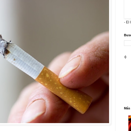
- El 
Busc
:)
Más 