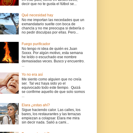
decir que no te gusta el fútbol se...
Qué necesidad hay
No me importan las necedades que un
exmandatario suelte con boca de
chancla y no me preocupa si debería o
no pedir disculpas por ellas. Pero...
Fuego purificador
No tengo ni idea de quién es Juan
Sxxxx. Por algún motivo, esta semana
he leído o escuchado ese nombre
demasiadas veces. Busco y encuentro.
...
Yo no era así
Me siento como alguien que no creía
ser. Tal vez haya sido yo el
equivocado todo este tiempo. Quizá
se confirme aquello de que solo somos
...
Elara ¿estas ahí?
Sigue haciendo calor. Las calles, los
bares, los restaurantes y las terrazas
empiezan a colapsar. Elara me mira
sin decir nada. Salió a cami...