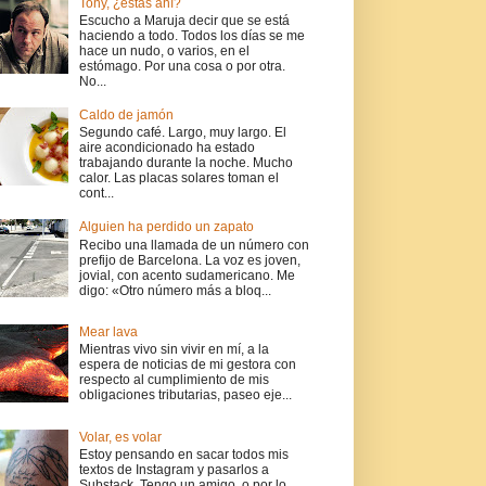
Tony, ¿estas ahí?
Escucho a Maruja decir que se está
haciendo a todo. Todos los días se me
hace un nudo, o varios, en el
estómago. Por una cosa o por otra.
No...
Caldo de jamón
Segundo café. Largo, muy largo. El
aire acondicionado ha estado
trabajando durante la noche. Mucho
calor. Las placas solares toman el
cont...
Alguien ha perdido un zapato
Recibo una llamada de un número con
prefijo de Barcelona. La voz es joven,
jovial, con acento sudamericano. Me
digo: «Otro número más a bloq...
Mear lava
Mientras vivo sin vivir en mí, a la
espera de noticias de mi gestora con
respecto al cumplimiento de mis
obligaciones tributarias, paseo eje...
Volar, es volar
Estoy pensando en sacar todos mis
textos de Instagram y pasarlos a
Substack. Tengo un amigo, o por lo