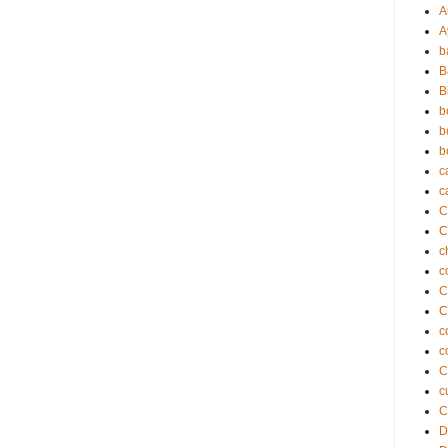
A
A
b
B
B
b
b
b
c
c
C
c
c
C
C
c
c
C
c
C
D