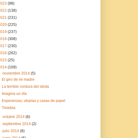
2023
(98)
2022
(138)
2021
(231)
2020
(225)
2019
(237)
2018
(308)
2017
(230)
2016
(262)
2015
(25)
2014
(109)
▼
noviembre 2014
(5)
El giro de mi madre
La terrible cordura del idiota
Imagina un día
Esperanzas, utopías y casas de papel
Tiniebla
►
octubre 2014
(6)
►
septiembre 2014
(2)
►
julio 2014
(8)
►
junio 2014
(6)