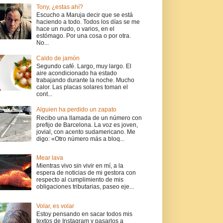
Tony, ¿estas ahí?
Escucho a Maruja decir que se está
haciendo a todo. Todos los días se me
hace un nudo, o varios, en el
estómago. Por una cosa o por otra.
No...
Caldo de jamón
Segundo café. Largo, muy largo. El
aire acondicionado ha estado
trabajando durante la noche. Mucho
calor. Las placas solares toman el
cont...
Alguien ha perdido un zapato
Recibo una llamada de un número con
prefijo de Barcelona. La voz es joven,
jovial, con acento sudamericano. Me
digo: «Otro número más a bloq...
Mear lava
Mientras vivo sin vivir en mí, a la
espera de noticias de mi gestora con
respecto al cumplimiento de mis
obligaciones tributarias, paseo eje...
Volar, es volar
Estoy pensando en sacar todos mis
textos de Instagram y pasarlos a