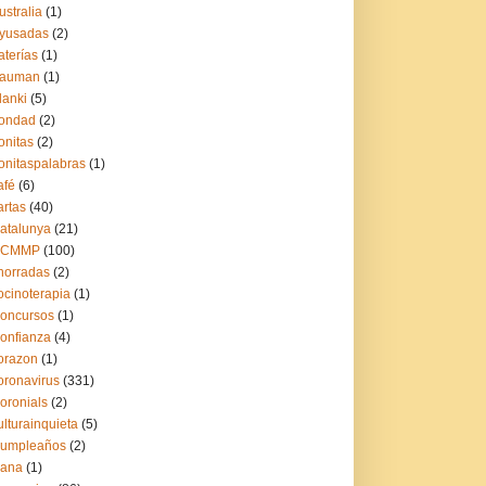
ustralia
(1)
yusadas
(2)
aterías
(1)
auman
(1)
lanki
(5)
ondad
(2)
onitas
(2)
onitaspalabras
(1)
afé
(6)
artas
(40)
atalunya
(21)
CCMMP
(100)
horradas
(2)
ocinoterapia
(1)
oncursos
(1)
onfianza
(4)
orazon
(1)
oronavirus
(331)
oronials
(2)
ulturainquieta
(5)
umpleaños
(2)
ana
(1)