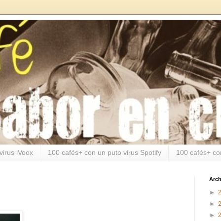
virus iVoox
100 cafés+ con un puto virus Spotify
100 cafés+ co
Arch
►
►
►