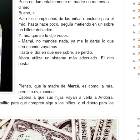
Pues no, lamentablemente mi madre no me envía
►
dinero.
►
Bueno, si.
►
Para los cumpleaños de las niñas o incluso para el
mío, hasta hace poco, seguía metiendo en un sobre
►
un billete dobladito.
►
Y mira que se lo dije veces.
►
- Mamá, no mandes nada, ya me lo darás lo que
►
sea cuando vayamos.
Hasta el día en que ese sobre, se perdió.
►
Ahora utiliza un sistema más adecuado. El giro
►
postal.
▼
Pienso, que la madre de
Mercè
, es como la mía,
pero sin evolucionar.
Espera a que sus hijas vayan a verla a Andorra,
allito para que compren algo a los niños,
o el dinero para los