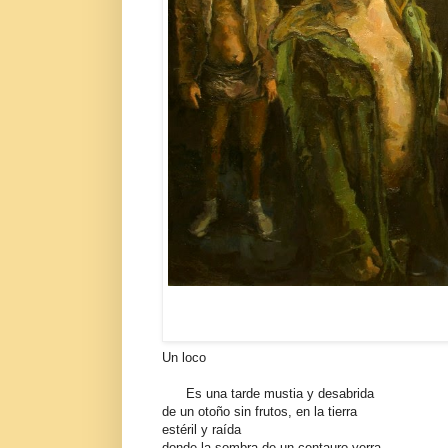
Un loco
Es una tarde mustia y desabrida
de un otoño sin frutos, en la tierra
estéril y raída
donde la sombra de un centauro yerra.