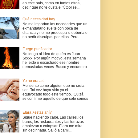
en este país, como en tantos otros,
decir que no te gusta el fútbol se...
Qué necesidad hay
No me importan las necedades que un
exmandatario suelte con boca de
chancla y no me preocupa si debería o
no pedir disculpas por ellas. Pero...
Fuego purificador
No tengo ni idea de quién es Juan
Sxxxx. Por algún motivo, esta semana
he leído o escuchado ese nombre
demasiadas veces. Busco y encuentro.
...
Yo no era así
Me siento como alguien que no creía
ser. Tal vez haya sido yo el
equivocado todo este tiempo. Quizá
se confirme aquello de que solo somos
...
Elara ¿estas ahí?
Sigue haciendo calor. Las calles, los
bares, los restaurantes y las terrazas
empiezan a colapsar. Elara me mira
sin decir nada. Salió a cami...