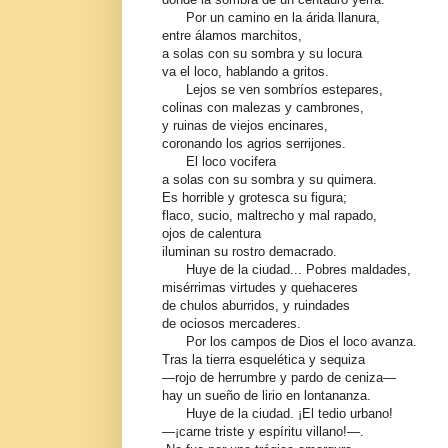
Por un camino en la árida llanura,
entre álamos marchitos,
a solas con su sombra y su locura
va el loco, hablando a gritos.
Lejos se ven sombríos estepares,
colinas con malezas y cambrones,
y ruinas de viejos encinares,
coronando los agrios serrijones.
El loco vocifera
a solas con su sombra y su quimera.
Es horrible y grotesca su figura;
flaco, sucio, maltrecho y mal rapado,
ojos de calentura
iluminan su rostro demacrado.
Huye de la ciudad... Pobres maldades,
misérrimas virtudes y quehaceres
de chulos aburridos, y ruindades
de ociosos mercaderes.
Por los campos de Dios el loco avanza.
Tras la tierra esquelética y sequiza
—rojo de herrumbre y pardo de ceniza—
hay un sueño de lirio en lontananza.
Huye de la ciudad. ¡El tedio urbano!
—¡carne triste y espíritu villano!—.