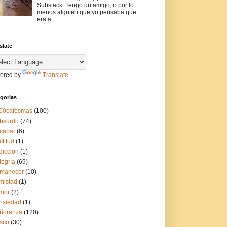
Substack. Tengo un amigo, o por lo
menos alguien que yo pensaba que
era a...
slate
ered by
Translate
gorias
00cafesmas
(100)
bsurdo
(74)
cabar
(6)
ctitud
(1)
diccion
(1)
legría
(69)
manecer
(10)
mistad
(1)
mor
(2)
nsiedad
(1)
ñoranza
(120)
sco
(30)