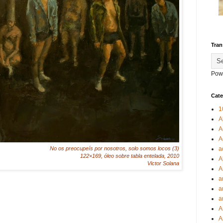
Tran
Pow
Cate
1
A
A
A
a
No os preocupeís por nosotros, solo somos locos (3)
122×169, óleo sobre tabla entelada, 2010
A
Victor Solana
A
a
a
a
A
A