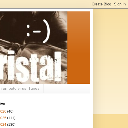
n un puto virus iTunes
ivo
2026
(46)
2025
(111)
2024
(130)