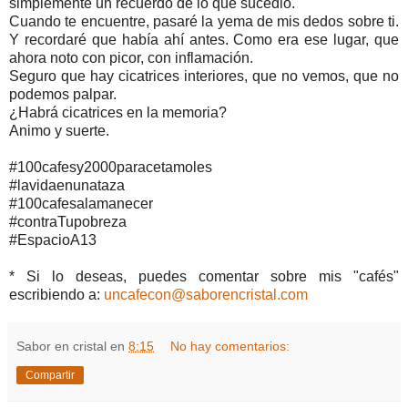
simplemente un recuerdo de lo que sucedió.
Cuando te encuentre, pasaré la yema de mis dedos sobre ti.
Y recordaré que había ahí antes. Como era ese lugar, que
ahora noto con picor, con inflamación.
Seguro que hay cicatrices interiores, que no vemos, que no
podemos palpar.
¿Habrá cicatrices en la memoria?
Animo y suerte.
#100cafesy2000paracetamoles
#lavidaenunataza
#100cafesalamanecer
#contraTupobreza
#EspacioA13
* Si lo deseas, puedes comentar sobre mis "cafés"
escribiendo a:
uncafecon@saborencristal.com
Sabor en cristal
en
8:15
No hay comentarios:
Compartir