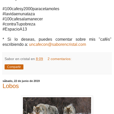
#100cafesy2000paracetamoles
#lavidaenunataza
#100cafesalamanecer
#contraTupobreza
#EspacioA13
* Si lo deseas, puedes comentar sobre mis "cafés"
escribiendo a:
uncafecon@saborencristal.com
Sabor en cristal
en
8:09
2 comentarios:
Compartir
sábado, 22 de junio de 2019
Lobos