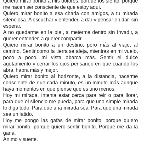
Quiero mirar bonito a mis dolores, porque los siento, porque
me hacen ser consciente de que estoy aquí.
Quiero mirar bonito a esa charla con amigos, a tu mirada
silenciosa. A escuchar y entender, a dar y pensar en dar, sin
esperar.
A no quedarme en la piel, a meterme dentro sin invadir, a
querer entender, a querer compartir.
Quiero mirar bonito a un destino, pero más al viaje, al
camino. Sentir como la tierra se aleja, mientras en mi vuelo,
poco a poco, mi vista abarca más. Sentir el dulce
agotamiento y cerrar los ojos pensando en que cuando los
abra, habrá más y mejor.
Quiero mirar bonito al horizonte, a la distancia, hacerme
consciente de que cada minuto, es un minuto más aunque
haya momentos en que piense que es uno menos.
Hoy mi mirada, intenta estar cerca para reír o para llorar,
para que el silencio me pueda, para que una simple mirada
lo diga todo. Para que una mirada sea. Para que una mirada
sea un latido.
Hoy me pongo las gafas de mirar bonito, porque quiero
mirar bonito, porque quiero sentir bonito. Porque me da la
gana.
Animo y suerte.