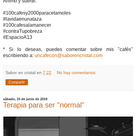
Animo y suerte.
#100cafesy2000paracetamoles
#lavidaenunataza
#100cafesalamanecer
#contraTupobreza
#EspacioA13
* Si lo deseas, puedes comentar sobre mis "cafés"
escribiendo a:
uncafecon@saborencristal.com
Sabor en cristal
en
7:22
No hay comentarios:
Compartir
sábado, 15 de junio de 2019
Terapia para ser "normal"