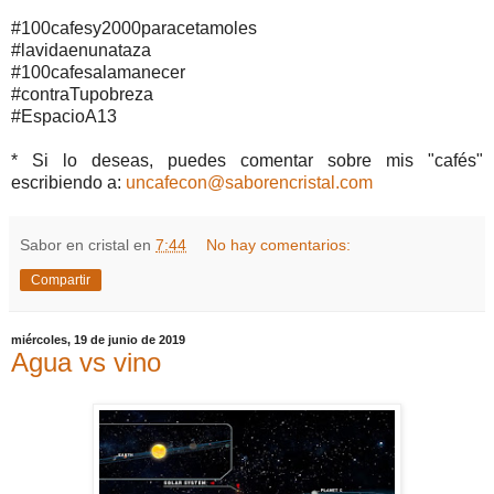
#100cafesy2000paracetamoles
#lavidaenunataza
#100cafesalamanecer
#contraTupobreza
#EspacioA13
* Si lo deseas, puedes comentar sobre mis "cafés"
escribiendo a:
uncafecon@saborencristal.com
Sabor en cristal
en
7:44
No hay comentarios:
Compartir
miércoles, 19 de junio de 2019
Agua vs vino