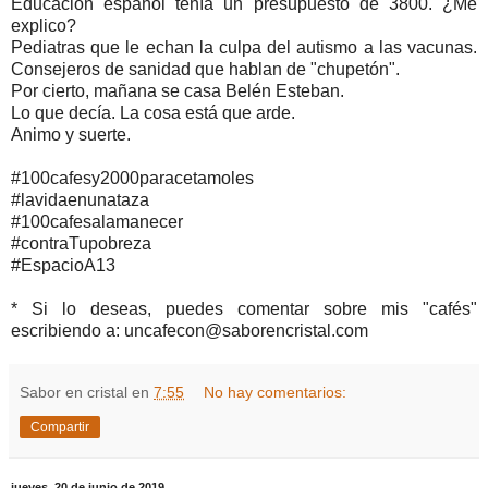
Educación español tenía un presupuesto de 3800. ¿Me
explico?
Pediatras que le echan la culpa del autismo a las vacunas.
Consejeros de sanidad que hablan de "chupetón".
Por cierto, mañana se casa Belén Esteban.
Lo que decía. La cosa está que arde.
Animo y suerte.
#100cafesy2000paracetamoles
#lavidaenunataza
#100cafesalamanecer
#contraTupobreza
#EspacioA13
* Si lo deseas, puedes comentar sobre mis "cafés"
escribiendo a: uncafecon@saborencristal.com
Sabor en cristal
en
7:55
No hay comentarios:
Compartir
jueves, 20 de junio de 2019