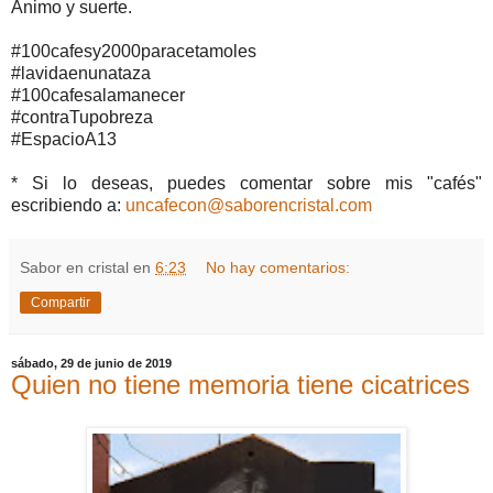
Animo y suerte.
#100cafesy2000paracetamoles
#lavidaenunataza
#100cafesalamanecer
#contraTupobreza
#EspacioA13
* Si lo deseas, puedes comentar sobre mis "cafés"
escribiendo a:
uncafecon@saborencristal.com
Sabor en cristal
en
6:23
No hay comentarios:
Compartir
sábado, 29 de junio de 2019
Quien no tiene memoria tiene cicatrices