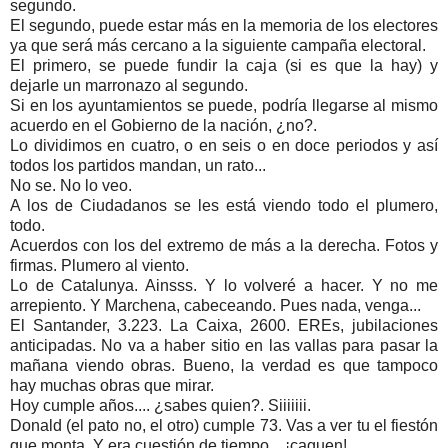
segundo.
El segundo, puede estar más en la memoria de los electores
ya que será más cercano a la siguiente campaña electoral.
El primero, se puede fundir la caja (si es que la hay) y
dejarle un marronazo al segundo.
Si en los ayuntamientos se puede, podría llegarse al mismo
acuerdo en el Gobierno de la nación, ¿no?.
Lo dividimos en cuatro, o en seis o en doce periodos y así
todos los partidos mandan, un rato...
No se. No lo veo.
A los de Ciudadanos se les está viendo todo el plumero,
todo.
Acuerdos con los del extremo de más a la derecha. Fotos y
firmas. Plumero al viento.
Lo de Catalunya. Ainsss. Y lo volveré a hacer. Y no me
arrepiento. Y Marchena, cabeceando. Pues nada, venga...
El Santander, 3.223. La Caixa, 2600. EREs, jubilaciones
anticipadas. No va a haber sitio en las vallas para pasar la
mañana viendo obras. Bueno, la verdad es que tampoco
hay muchas obras que mirar.
Hoy cumple años.... ¿sabes quien?. Siiiiiii.
Donald (el pato no, el otro) cumple 73. Vas a ver tu el fiestón
que monta. Y era cuestión de tiempo... ¡caguen!.