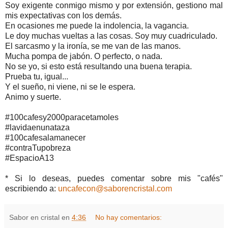
Soy exigente conmigo mismo y por extensión, gestiono mal
mis expectativas con los demás.
En ocasiones me puede la indolencia, la vagancia.
Le doy muchas vueltas a las cosas. Soy muy cuadriculado.
El sarcasmo y la ironía, se me van de las manos.
Mucha pompa de jabón. O perfecto, o nada.
No se yo, si esto está resultando una buena terapia.
Prueba tu, igual...
Y el sueño, ni viene, ni se le espera.
Animo y suerte.
#100cafesy2000paracetamoles
#lavidaenunataza
#100cafesalamanecer
#contraTupobreza
#EspacioA13
* Si lo deseas, puedes comentar sobre mis "cafés"
escribiendo a:
uncafecon@saborencristal.com
Sabor en cristal
en
4:36
No hay comentarios: