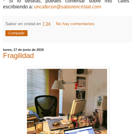
* Si lo deseas, puedes comentar sobre mis "cafés"
escribiendo a:
uncafecon@saborencristal.com
Sabor en cristal
en
7:34
No hay comentarios:
Compartir
lunes, 17 de junio de 2019
Fragilidad