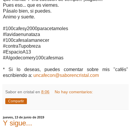
Pues eso... que es viernes.
Pásalo bien, si puedes.
Animo y suerte.
#100cafesy2000paracetamoles
#lavidaenunataza
#100cafesalamanecer
#contraTupobreza
#EspacioA13
#Algodecomery100cafesmas
* Si lo deseas, puedes comentar sobre mis "cafés"
escribiendo a:
uncafecon@saborencristal.com
Sabor en cristal
en
8:06
No hay comentarios:
Compartir
jueves, 13 de junio de 2019
Y sigue...