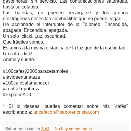
gasolineras, sin servicio. Las comunicaciones saturadas,
hasta su colapso.
Las baterías, no pueden recargarse y los grupos
electrógenos necesitan combustible que no puede llegar.
He accionado el interruptor de la Tolomeo. Encendida,
apagada. Encendida, apagada.
Un solo ¡click!. Luz, oscuridad.
Que frágiles somos.
Estamos a la misma distancia de la luz que de la oscuridad.
Un solo ¡click!.
Animo y suerte.
#100cafesy2000paracetamoles
#lavidaenunataza
#100cafesalamanecer
#contraTupobreza
#EspacioA13
* Si lo deseas, puedes comentar sobre mis "cafés"
escribiendo a:
uncafecon@saborencristal.com
Sabor en cristal
en
7:41
No hay comentarios: