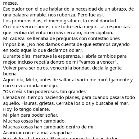
meses.
Ese pudor con el que hablar de la necesidad de un abrazo, de 
una palabra amable, nos ruboriza. Pero fue así.
Los 
primeros días, el miedo gratuito, la insolidaridad.
Creí que venceríamos, que todo sería mejor. Las respuestas 
que recibía del entorno más cercano, no encajaban.
Mi cabeza  se llenaba de preguntas con contestaciones 
imposible. ¿No nos damos cuenta de que estamos cayendo 
en todo aquello que decíamos odiar?.
Durante días, mantuve la esperanza. Habría cambios para 
mejor, incluso repetía dentro de mi "vamos a vencer".
Volver para ser otros, vencerá la bondad, decía la gente 
buena.
Aquel día, Mirlo, antes de saltar al vacío me miró fijamente y 
con su voz muda me dijo:
"Os creíais tan poderosos, tan grandes"
Llenaba mi tiempo haciendo planes, para cuando pasara todo 
aquello. Fisuras, grietas. Cerraba los ojos y buscaba el mar.
Hoy, lo tengo delante. 
Mi plan para poder soñar.
Muchas cosas han cambiado.
Muchas cosas han cambiado dentro de mi.
Acariciar con el alma, apapachar.
He salido a la terraza. El viento mueve las hojas de los 