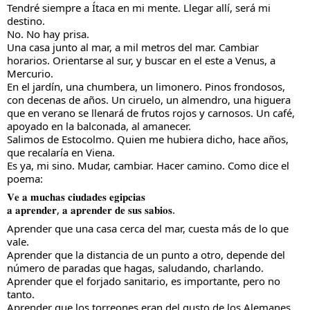
Tendré siempre a Ítaca en mi mente. Llegar allí, será mi 
destino.
No. 
No hay prisa.
Una casa junto al mar, a mil metros del mar. Cambiar 
horarios. Orientarse al sur, y buscar en el este a Venus, a 
Mercurio.
En el jardín, una chumbera, un limonero. Pinos frondosos, 
con decenas de años. Un ciruelo, un almendro, una higuera 
que en verano se llenará de frutos rojos y carnosos. Un café, 
apoyado en la balconada, al amanecer.
Salimos de Estocolmo. Quien me hubiera dicho, hace años, 
que recalaría en Viena.
Es ya, mi sino. Mudar, cambiar. Hacer camino. Como dice el 
poema:
𝐕𝐞 𝐚 𝐦𝐮𝐜𝐡𝐚𝐬 𝐜𝐢𝐮𝐝𝐚𝐝𝐞𝐬 𝐞𝐠𝐢𝐩𝐜𝐢𝐚𝐬
𝐚 𝐚𝐩𝐫𝐞𝐧𝐝𝐞𝐫, 𝐚 𝐚𝐩𝐫𝐞𝐧𝐝𝐞𝐫 𝐝𝐞 𝐬𝐮𝐬 𝐬𝐚𝐛𝐢𝐨𝐬.
Aprender que una casa cerca del mar, cuesta más de lo que 
vale. 
Aprender que la distancia de un punto a otro, depende del 
número de paradas que hagas, saludando, charlando.
Aprender que el forjado sanitario, es importante, pero no 
tanto.
Aprender que los torreones eran del gusto de los Alemanes.