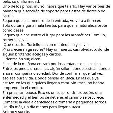
pelo, su uniformidad.
Uno de los pinos, murió, habrá que talarlo. Hay varios pies 
de 
palmera que servirán de soporte para tiestos de flores o de 
cactus.
Seguro que el almendro de la entrada, volverá a florecer.
Solo quitar alguna mala hierba, para que la naturaleza brote 
como desee.
Seguro que encuentro el lugar para las aromáticas. Tomillo, 
romero, salvia…
¡Que ricos los Tortelloni!, con mantequilla y salvia.
¿Y si crecieran girasoles? Hay un huerto, casi olvidado, donde 
siguen brotando acelgas y cardos. 
Orientación sur, dicen.
El sol de la mañana entrará por las ventanas de la cocina. 
Entre los pinos, unas sillas, algún sillón, donde sestear, donde 
añorar compañía o soledad. Donde confirmar que, tal vez, 
eso sea pura vida. Donde pensar en Itaca. En las que ya 
estuve, en las que quiero llegar a estar. Sin Itaca, no habría 
emprendido el camino.
Sin prisa, sin pausa. Esto es un suspiro. Un tropezón, una 
enfermedad y el tiempo se detiene, el camino se oscurece.
Comerse la vida a dentelladas o tomarla a pequeños sorbos. 
Un día más, un día menos para llegar a Itaca.
Animo y suerte.