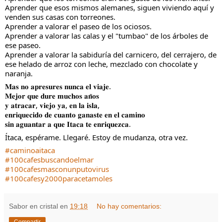
Aprender que esos mismos alemanes, siguen viviendo aquí y 
venden sus casas con torreones.
Aprender a valorar el paseo de los ociosos.
Aprender a valorar las calas y el "tumbao" de los árboles de 
ese paseo.
Aprender a valorar la sabiduría del carnicero, del cerrajero, de 
ese helado de arroz con leche, mezclado con chocolate y 
naranja.
𝐌𝐚𝐬 𝐧𝐨 𝐚𝐩𝐫𝐞𝐬𝐮𝐫𝐞𝐬 𝐧𝐮𝐧𝐜𝐚 𝐞𝐥 𝐯𝐢𝐚𝐣𝐞.
𝐌𝐞𝐣𝐨𝐫 𝐪𝐮𝐞 𝐝𝐮𝐫𝐞 𝐦𝐮𝐜𝐡𝐨𝐬 𝐚𝐧̃𝐨𝐬
𝐲 𝐚𝐭𝐫𝐚𝐜𝐚𝐫, 𝐯𝐢𝐞𝐣𝐨 𝐲𝐚, 𝐞𝐧 𝐥𝐚 𝐢𝐬𝐥𝐚,
𝐞𝐧𝐫𝐢𝐪𝐮𝐞𝐜𝐢𝐝𝐨 𝐝𝐞 𝐜𝐮𝐚𝐧𝐭𝐨 𝐠𝐚𝐧𝐚𝐬𝐭𝐞 𝐞𝐧 𝐞𝐥 𝐜𝐚𝐦𝐢𝐧𝐨
𝐬𝐢𝐧 𝐚𝐠𝐮𝐚𝐧𝐭𝐚𝐫 𝐚 𝐪𝐮𝐞 𝐈𝐭𝐚𝐜𝐚 𝐭𝐞 𝐞𝐧𝐫𝐢𝐪𝐮𝐞𝐳𝐜𝐚.
Ítaca, espérame. Llegaré. Estoy de mudanza, otra vez.
#caminoaitaca
#100cafesbuscandoelmar
#100cafesmasconunputovirus
#100cafesy2000paracetamoles
Sabor en cristal
en
19:18
No hay comentarios: