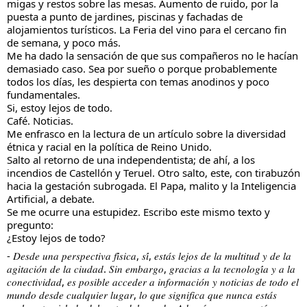
migas y restos sobre las mesas. Aumento de ruido, por la 
puesta a punto de jardines, piscinas y fachadas de 
alojamientos turísticos. La Feria del vino para el cercano fin 
de semana, y poco más.
Me ha dado la sensación de que sus compañeros no le hacían 
demasiado caso. Sea por sueño o porque probablemente 
todos los días, les despierta con temas anodinos y poco 
fundamentales.
Si, estoy lejos de todo.
Café. Noticias.
Me enfrasco en la lectura de un artículo sobre la diversidad 
étnica y racial en la política de Reino Unido.
Salto al retorno de una independentista; de ahí, a los 
incendios de Castellón y Teruel. Otro salto, este, con tirabuzón 
hacia la gestación subrogada. El Papa, malito y la Inteligencia 
Artificial, a debate.
Se me ocurre una estupidez. Escribo este mismo texto y 
pregunto:
¿Estoy lejos de todo?
- 𝐷𝑒𝑠𝑑𝑒 𝑢𝑛𝑎 𝑝𝑒𝑟𝑠𝑝𝑒𝑐𝑡𝑖𝑣𝑎 𝑓𝑖́𝑠𝑖𝑐𝑎, 𝑠𝑖́, 𝑒𝑠𝑡𝑎́𝑠 𝑙𝑒𝑗𝑜𝑠 𝑑𝑒 𝑙𝑎 𝑚𝑢𝑙𝑡𝑖𝑡𝑢𝑑 𝑦 𝑑𝑒 𝑙𝑎 
𝑎𝑔𝑖𝑡𝑎𝑐𝑖𝑜́𝑛 𝑑𝑒 𝑙𝑎 𝑐𝑖𝑢𝑑𝑎𝑑. 𝑆𝑖𝑛 𝑒𝑚𝑏𝑎𝑟𝑔𝑜, 𝑔𝑟𝑎𝑐𝑖𝑎𝑠 𝑎 𝑙𝑎 𝑡𝑒𝑐𝑛𝑜𝑙𝑜𝑔𝑖́𝑎 𝑦 𝑎 𝑙𝑎 
𝑐𝑜𝑛𝑒𝑐𝑡𝑖𝑣𝑖𝑑𝑎𝑑, 𝑒𝑠 𝑝𝑜𝑠𝑖𝑏𝑙𝑒 𝑎𝑐𝑐𝑒𝑑𝑒𝑟 𝑎 𝑖𝑛𝑓𝑜𝑟𝑚𝑎𝑐𝑖𝑜́𝑛 𝑦 𝑛𝑜𝑡𝑖𝑐𝑖𝑎𝑠 𝑑𝑒 𝑡𝑜𝑑𝑜 𝑒𝑙 
𝑚𝑢𝑛𝑑𝑜 𝑑𝑒𝑠𝑑𝑒 𝑐𝑢𝑎𝑙𝑞𝑢𝑖𝑒𝑟 𝑙𝑢𝑔𝑎𝑟, 𝑙𝑜 𝑞𝑢𝑒 𝑠𝑖𝑔𝑛𝑖𝑓𝑖𝑐𝑎 𝑞𝑢𝑒 𝑛𝑢𝑛𝑐𝑎 𝑒𝑠𝑡𝑎́𝑠 