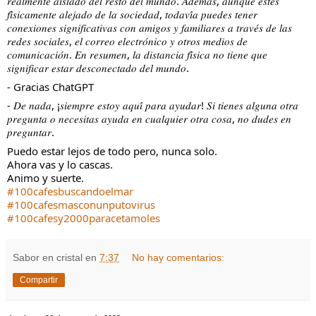
𝑟𝑒𝑎𝑙𝑚𝑒𝑛𝑡𝑒 𝑎𝑖𝑠𝑙𝑎𝑑𝑜 𝑑𝑒𝑙 𝑟𝑒𝑠𝑡𝑜 𝑑𝑒𝑙 𝑚𝑢𝑛𝑑𝑜. 𝐴𝑑𝑒𝑚𝑎́𝑠, 𝑎𝑢𝑛𝑞𝑢𝑒 𝑒𝑠𝑡𝑒́𝑠 
𝑓𝑖́𝑠𝑖𝑐𝑎𝑚𝑒𝑛𝑡𝑒 𝑎𝑙𝑒𝑗𝑎𝑑𝑜 𝑑𝑒 𝑙𝑎 𝑠𝑜𝑐𝑖𝑒𝑑𝑎𝑑, 𝑡𝑜𝑑𝑎𝑣𝑖́𝑎 𝑝𝑢𝑒𝑑𝑒𝑠 𝑡𝑒𝑛𝑒𝑟 
𝑐𝑜𝑛𝑒𝑥𝑖𝑜𝑛𝑒𝑠 𝑠𝑖𝑔𝑛𝑖𝑓𝑖𝑐𝑎𝑡𝑖𝑣𝑎𝑠 𝑐𝑜𝑛 𝑎𝑚𝑖𝑔𝑜𝑠 𝑦 𝑓𝑎𝑚𝑖𝑙𝑖𝑎𝑟𝑒𝑠 𝑎 𝑡𝑟𝑎𝑣𝑒́𝑠 𝑑𝑒 𝑙𝑎𝑠 
𝑟𝑒𝑑𝑒𝑠 𝑠𝑜𝑐𝑖𝑎𝑙𝑒𝑠, 𝑒𝑙 𝑐𝑜𝑟𝑟𝑒𝑜 𝑒𝑙𝑒𝑐𝑡𝑟𝑜́𝑛𝑖𝑐𝑜 𝑦 𝑜𝑡𝑟𝑜𝑠 𝑚𝑒𝑑𝑖𝑜𝑠 𝑑𝑒 
𝑐𝑜𝑚𝑢𝑛𝑖𝑐𝑎𝑐𝑖𝑜́𝑛. 𝐸𝑛 𝑟𝑒𝑠𝑢𝑚𝑒𝑛, 𝑙𝑎 𝑑𝑖𝑠𝑡𝑎𝑛𝑐𝑖𝑎 𝑓𝑖́𝑠𝑖𝑐𝑎 𝑛𝑜 𝑡𝑖𝑒𝑛𝑒 𝑞𝑢𝑒 
𝑠𝑖𝑔𝑛𝑖𝑓𝑖𝑐𝑎𝑟 𝑒𝑠𝑡𝑎𝑟 𝑑𝑒𝑠𝑐𝑜𝑛𝑒𝑐𝑡𝑎𝑑𝑜 𝑑𝑒𝑙 𝑚𝑢𝑛𝑑𝑜.
- Gracias ChatGPT
- 𝐷𝑒 𝑛𝑎𝑑𝑎, ¡𝑠𝑖𝑒𝑚𝑝𝑟𝑒 𝑒𝑠𝑡𝑜𝑦 𝑎𝑞𝑢𝑖́ 𝑝𝑎𝑟𝑎 𝑎𝑦𝑢𝑑𝑎𝑟! 𝑆𝑖 𝑡𝑖𝑒𝑛𝑒𝑠 𝑎𝑙𝑔𝑢𝑛𝑎 𝑜𝑡𝑟𝑎 
𝑝𝑟𝑒𝑔𝑢𝑛𝑡𝑎 𝑜 𝑛𝑒𝑐𝑒𝑠𝑖𝑡𝑎𝑠 𝑎𝑦𝑢𝑑𝑎 𝑒𝑛 𝑐𝑢𝑎𝑙𝑞𝑢𝑖𝑒𝑟 𝑜𝑡𝑟𝑎 𝑐𝑜𝑠𝑎, 𝑛𝑜 𝑑𝑢𝑑𝑒𝑠 𝑒𝑛 
𝑝𝑟𝑒𝑔𝑢𝑛𝑡𝑎𝑟.
Puedo estar lejos de todo pero, nunca solo.
Ahora vas y lo cascas.
Animo y suerte.
#100cafesbuscandoelmar
#100cafesmasconunputovirus
#100cafesy2000paracetamoles
Sabor en cristal
en
7:37
No hay comentarios:
Compartir