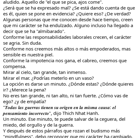
aludido. Aquello de "el que se pica, ajos come".
¿Será que se ha expresado mal? ¿Se está dando cuenta de que 
es él, quien se pone en evidencia? ¿Quiere eso? ¿De verdad?
Algunas personas que me conocen desde hace tiempo, creen 
que mi carácter se ha endulzado. Alguno incluso ha llegado a 
decir que se ha "almibarado".
Conforme las responsabilidades laborales crecen, el carácter 
se agria. Sin duda.
Conforme nos creemos más altos o más empoderados, mas 
sensible es nuestra piel.
Conforme la impotencia nos gana, el cabreo, creemos que 
compensa.
Mirar al cielo, tan grande, tan inmenso.
Mirar el mar. ¿Podrías meterlo en un vaso?
La opción es darse un minuto. ¿Dónde estas? ¿Dónde quieres 
ir? ¿Merece la pena?
No eres tan grande, ni tan alto, ni tan fuerte. ¿Cómo vas de 
ego? ¿y de empatía?
"𝑻𝒐𝒅𝒂𝒔 𝒍𝒂𝒔 𝒈𝒖𝒆𝒓𝒓𝒂𝒔 𝒕𝒊𝒆𝒏𝒆𝒏 𝒔𝒖 𝒐𝒓𝒊𝒈𝒆𝒏 𝒆𝒏 𝒍𝒂 𝒎𝒊𝒔𝒎𝒂 𝒄𝒂𝒖𝒔𝒂: 𝒆𝒍 
𝒑𝒆𝒏𝒔𝒂𝒎𝒊𝒆𝒏𝒕𝒐 𝒊𝒏𝒄𝒐𝒓𝒓𝒆𝒄𝒕𝒐", dijo Thich Nhat Hanh.
Un minuto. Ese minuto, te puede salvar de la ceguera, del 
miedo, del orgullo y de la guerra.
Y después de estos párrafos que rozan el budismo más 
"mindfulness", debo reconocer que mi carácter ha cambiado, 