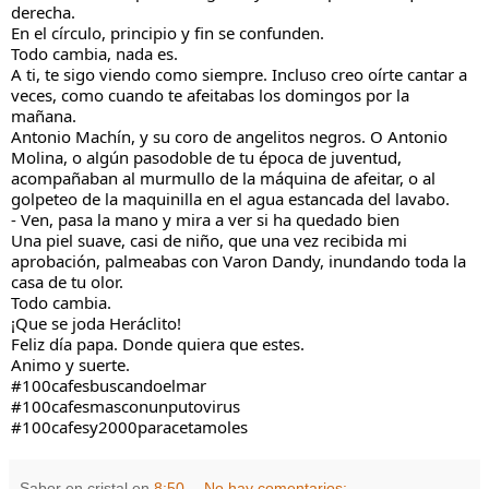
derecha.
En 
el círculo, principio y fin se confunden. 
Todo cambia, nada es.
A ti, te sigo viendo como siempre. Incluso creo oírte cantar a 
veces, como cuando te afeitabas los domingos por la 
mañana.
Antonio Machín, y su coro de angelitos negros. O Antonio 
Molina, o algún pasodoble de tu época de juventud, 
acompañaban al murmullo de la máquina de afeitar, o al 
golpeteo de la maquinilla en el agua estancada del lavabo.
- Ven, pasa la mano y mira a ver si ha quedado bien
Una piel suave, casi de niño, que una vez recibida mi 
aprobación, palmeabas con Varon Dandy, inundando toda la 
casa de tu olor.
Todo cambia.
¡Que se joda Heráclito!
Feliz día papa. Donde quiera que estes.
Animo y suerte.
#100cafesbuscandoelmar
#100cafesmasconunputovirus
#100cafesy2000paracetamoles
Sabor en cristal
en
8:50
No hay comentarios: