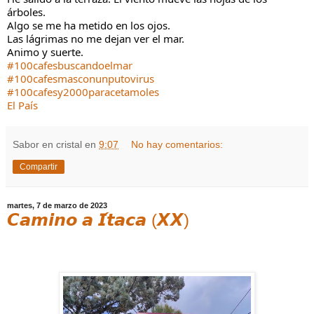
árboles.
Algo se me ha metido en los ojos.
Las lágrimas no me dejan ver el mar.
Animo y suerte.
#100cafesbuscandoelmar
#100cafesmasconunputovirus
#100cafesy2000paracetamoles
El País
Sabor en cristal
en
9:07
No hay comentarios:
Compartir
martes, 7 de marzo de 2023
𝘾𝙖𝙢𝙞𝙣𝙤 𝙖 𝙄́𝙩𝙖𝙘𝙖 (𝙓𝙓)