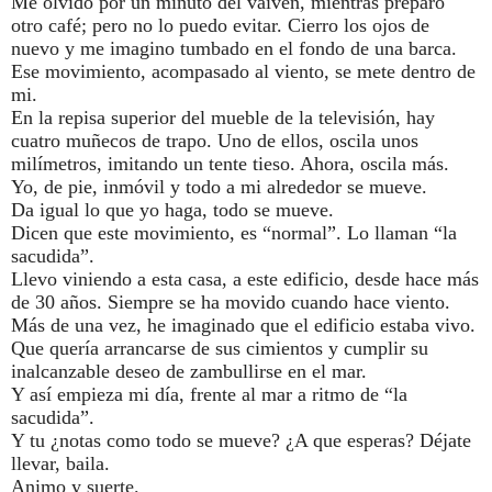
Me olvido por un minuto del vaivén, mientras preparo
otro café; pero no lo puedo evitar. Cierro los ojos de
nuevo y me imagino tumbado en el fondo de una barca.
Ese movimiento, acompasado al viento, se mete dentro de
mi.
En la repisa superior del mueble de la televisión, hay
cuatro muñecos de trapo. Uno de ellos, oscila unos
milímetros, imitando un tente tieso. Ahora, oscila más.
Yo, de pie, inmóvil y todo a mi alrededor se mueve.
Da igual lo que yo haga, todo se mueve.
Dicen que este movimiento, es “normal”. Lo llaman “la
sacudida”.
Llevo viniendo a esta casa, a este edificio, desde hace más
de 30 años. Siempre se ha movido cuando hace viento.
Más de una vez, he imaginado que el edificio estaba vivo.
Que quería arrancarse de sus cimientos y cumplir su
inalcanzable deseo de zambullirse en el mar.
Y así empieza mi día, frente al mar a ritmo de “la
sacudida”.
Y tu ¿notas como todo se mueve? ¿A que esperas? Déjate
llevar, baila.
Animo y suerte.