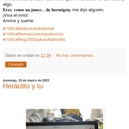
algo.
𝐄𝐫𝐞𝐬, 𝐜𝐨𝐦𝐨 𝐮𝐧 𝐣𝐮𝐧𝐜𝐨... 𝐝𝐞 𝐡𝐨𝐫𝐦𝐢𝐠𝐨́𝐧, me dijo alguien.
¡Viva el vino!
Animo y suerte.
#100cafesbuscandoelmar
#100cafesmasconunputovirus
#100cafesy2000paracetamoles
Sabor en cristal
en
12:39
No hay comentarios:
Compartir
domingo, 19 de marzo de 2023
Heráclito y tu