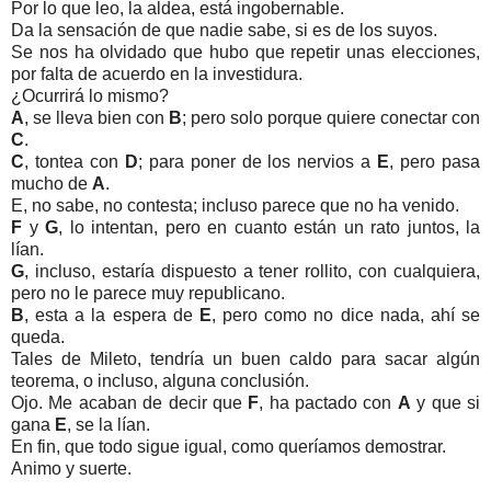
Por lo que leo, la aldea, está ingobernable.
Da la sensación de que nadie sabe, si es de los suyos.
Se nos ha olvidado que hubo que repetir unas elecciones,
por falta de acuerdo en la investidura.
¿Ocurrirá lo mismo?
A
, se lleva bien con
B
; pero solo porque quiere conectar con
C
.
C
, tontea con
D
; para poner de los nervios a
E
, pero pasa
mucho de
A
.
E, no sabe, no contesta; incluso parece que no ha venido.
F
y
G
, lo intentan, pero en cuanto están un rato juntos, la
lían.
G
, incluso, estaría dispuesto a tener rollito, con cualquiera,
pero no le parece muy republicano.
B
, esta a la espera de
E
, pero como no dice nada, ahí se
queda.
Tales de Mileto, tendría un buen caldo para sacar algún
teorema, o incluso, alguna conclusión.
Ojo. Me acaban de decir que
F
, ha pactado con
A
y que si
gana
E
, se la lían.
En fin, que todo sigue igual, como queríamos demostrar.
Animo y suerte.