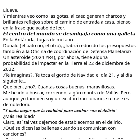
Llueve.
Y mientras veo como las gotas, al caer, generan charcos y
brillantes reflejos sobre el camino de entrada a casa, pienso
en la frase que acabo de leer.
𝙀𝙡 𝙘𝙚𝙣𝙩𝙧𝙤 𝙙𝙚𝙡 𝙢𝙪𝙣𝙙𝙤 𝙨𝙚 𝙙𝙚𝙨𝙢𝙞𝙜𝙖𝙟𝙖 𝙘𝙤𝙢𝙤 𝙪𝙣𝙖 𝙜𝙖𝙡𝙡𝙚𝙩𝙖
En la Antártida, fugas de metano.
Donald (el pato no, el otro), ¿habrá reducido los presupuestos
también a la Oficina de coordinación de Defensa Planetaria?
Un asteroide (2024 YR4), por ahora, tiene alguna
probabilidad de impactar en la Tierra el 22 de diciembre de
2032.
¿Te imaginas?. Te toca el gordo de Navidad el día 21, y al día
siguiente...
Que bien, ¿no?. Cuantas cosas buenas, maravillosas.
Me he ido a buscar, corriendo, algún mantra de Millás. Pero
aunque yo también soy un excitón fraccionario, su frase es
demoledora.
"𝒀 𝒏𝒂𝒅𝒂 𝒎𝒆𝒋𝒐𝒓 𝒒𝒖𝒆 𝒍𝒂 𝒓𝒆𝒂𝒍𝒊𝒅𝒂𝒅 𝒑𝒂𝒓𝒂 𝒂𝒄𝒂𝒃𝒂𝒓 𝒄𝒐𝒏 𝒆𝒍 𝒅𝒆𝒍𝒊𝒓𝒊𝒐"
¿Más realidad?
Claro, así tal vez dejemos de establecernos en el delirio.
¿Qué se dicen las ballenas cuando se comunican con
canciones?