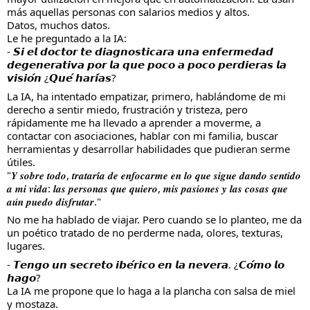
más aquellas personas con salarios medios y altos.
Datos, muchos datos.
Le he preguntado a la IA:
- 𝙎𝙞 𝙚𝙡 𝙙𝙤𝙘𝙩𝙤𝙧 𝙩𝙚 𝙙𝙞𝙖𝙜𝙣𝙤𝙨𝙩𝙞𝙘𝙖𝙧𝙖 𝙪𝙣𝙖 𝙚𝙣𝙛𝙚𝙧𝙢𝙚𝙙𝙖𝙙
𝙙𝙚𝙜𝙚𝙣𝙚𝙧𝙖𝙩𝙞𝙫𝙖 𝙥𝙤𝙧 𝙡𝙖 𝙦𝙪𝙚 𝙥𝙤𝙘𝙤 𝙖 𝙥𝙤𝙘𝙤 𝙥𝙚𝙧𝙙𝙞𝙚𝙧𝙖𝙨 𝙡𝙖
𝙫𝙞𝙨𝙞𝙤́𝙣 ¿𝙌𝙪𝙚́ 𝙝𝙖𝙧𝙞́𝙖𝙨?
La IA, ha intentado empatizar, primero, hablándome de mi
derecho a sentir miedo, frustración y tristeza, pero
rápidamente me ha llevado a aprender a moverme, a
contactar con asociaciones, hablar con mi familia, buscar
herramientas y desarrollar habilidades que pudieran serme
útiles.
"𝒀 𝒔𝒐𝒃𝒓𝒆 𝒕𝒐𝒅𝒐, 𝒕𝒓𝒂𝒕𝒂𝒓𝒊́𝒂 𝒅𝒆 𝒆𝒏𝒇𝒐𝒄𝒂𝒓𝒎𝒆 𝒆𝒏 𝒍𝒐 𝒒𝒖𝒆 𝒔𝒊𝒈𝒖𝒆 𝒅𝒂𝒏𝒅𝒐 𝒔𝒆𝒏𝒕𝒊𝒅𝒐
𝒂 𝒎𝒊 𝒗𝒊𝒅𝒂: 𝒍𝒂𝒔 𝒑𝒆𝒓𝒔𝒐𝒏𝒂𝒔 𝒒𝒖𝒆 𝒒𝒖𝒊𝒆𝒓𝒐, 𝒎𝒊𝒔 𝒑𝒂𝒔𝒊𝒐𝒏𝒆𝒔 𝒚 𝒍𝒂𝒔 𝒄𝒐𝒔𝒂𝒔 𝒒𝒖𝒆
𝒂𝒖́𝒏 𝒑𝒖𝒆𝒅𝒐 𝒅𝒊𝒔𝒇𝒓𝒖𝒕𝒂𝒓."
No me ha hablado de viajar. Pero cuando se lo planteo, me da
un poético tratado de no perderme nada, olores, texturas,
lugares.
- 𝙏𝙚𝙣𝙜𝙤 𝙪𝙣 𝙨𝙚𝙘𝙧𝙚𝙩𝙤 𝙞𝙗𝙚́𝙧𝙞𝙘𝙤 𝙚𝙣 𝙡𝙖 𝙣𝙚𝙫𝙚𝙧𝙖. ¿𝘾𝙤́𝙢𝙤 𝙡𝙤
𝙝𝙖𝙜𝙤?
La IA me propone que lo haga a la plancha con salsa de miel
y mostaza.