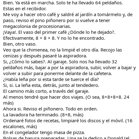
Bien. Ya está en marcha. Solo te ha llevado 64 peldaños.
Estas en el recibidor.
Me voy a hacer otro café y saldré al jardín a tomármelo y, de
paso, reviso el pino piñonero por si vuelve a tener
megacolonia de procesionarias.
¡Vaya!. El vaso del primer café ¿Dónde lo he dejado?.
Efectivamente, 8 + 8 + 8. Y no lo he encontrado.
Bien, otro vaso.
Veo que la chimenea, no la limpié el otro día. Recojo las
cenizas y después pasaré la aspiradora.
Si, ¿Cómo lo sabes?. Al garaje. Solo nos ha llevado 32
peldaños más, bajar a por la aspiradora, subir, volver a bajar y
volver a subir para ponerme delante de la cafetera.
¿Había leña por si esta tarde se tuerce el día?
Si, si. La leña esta, detrás, junto al tendedero.
El camino más corto, a través del garaje.
Al menos tendré que hacer dos viajes. (O sea, 8+8+8+8. 24
más)
Ahora si. Reviso el piñonero. Todo en orden.
La lavadora ha terminado. (8+8, más)
Ordenaré fotos de recetas, limpiaré los discos y el móvil. (16
escalones, más)
En el congelador tengo masa de pizza.
Bolsas de basura preparadas. Una se la dedico a Donald (el