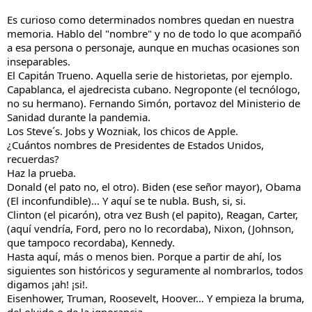
Es curioso como determinados nombres quedan en nuestra
memoria. Hablo del "nombre" y no de todo lo que acompañó
a esa persona o personaje, aunque en muchas ocasiones son
inseparables.
El Capitán Trueno. Aquella serie de historietas, por ejemplo.
Capablanca, el ajedrecista cubano. Negroponte (el tecnólogo,
no su hermano). Fernando Simón, portavoz del Ministerio de
Sanidad durante la pandemia.
Los Steve´s. Jobs y Wozniak, los chicos de Apple.
¿Cuántos nombres de Presidentes de Estados Unidos,
recuerdas?
Haz la prueba.
Donald (el pato no, el otro). Biden (ese señor mayor), Obama
(El inconfundible)… Y aquí se te nubla. Bush, si, si.
Clinton (el picarón), otra vez Bush (el papito), Reagan, Carter,
(aquí vendría, Ford, pero no lo recordaba), Nixon, (Johnson,
que tampoco recordaba), Kennedy.
Hasta aquí, más o menos bien. Porque a partir de ahí, los
siguientes son históricos y seguramente al nombrarlos, todos
digamos ¡ah! ¡si!.
Eisenhower, Truman, Roosevelt, Hoover… Y empieza la bruma,