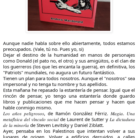
Aunque nadie habla sobre ello abiertamente, todos estamos
preocupados. (Vale, tú no. Pues yo, si)
Dejar el destino de la humanidad en manos de personajes
como Donald (el pato no, el otro) y sus amigüitos, o el clan de
los guerreros (los que les encanta la guerra), en definitiva, los
"Patriots" mundiales, no augura un futuro fantástico.
Tienen un plan para todos nosotros. Aunque el "nosotros" sea
impersonal y no tenga tu nombre y tus apellidos.
Esta mañana he repasado la estantería de pensar. Igual que el
rincón de pensar, yo tengo una estantería donde guardo
libros y publicaciones que me hacen pensar y hacen que
hable conmigo mismo.
𝐿𝑜𝑠 𝑎𝑛̃𝑜𝑠 𝑝𝑒𝑙𝑖𝑔𝑟𝑜𝑠𝑜𝑠, de Ramón González Férriz. 𝑀𝑎𝑔𝑖𝑎. 𝑈𝑛𝑎
𝑚𝑒𝑡𝑎𝑓𝑖́𝑠𝑖𝑐𝑎 𝑑𝑒𝑙 𝑣𝑖́𝑛𝑐𝑢𝑙𝑜 𝑠𝑜𝑐𝑖𝑎𝑙 de Laurent de Sutter y 𝐿𝑎 𝑑𝑖𝑐𝑡𝑎𝑑𝑢𝑟𝑎
𝑑𝑒 𝑙𝑎 𝑚𝑖𝑛𝑜𝑟𝑖́𝑎 de Steven Levitsky y Daniel Ziblatt.
Ayer, pensaba en los Palestinos que intentan volver a sus
lugares de origen. Volver a edificios derruidos, a calles