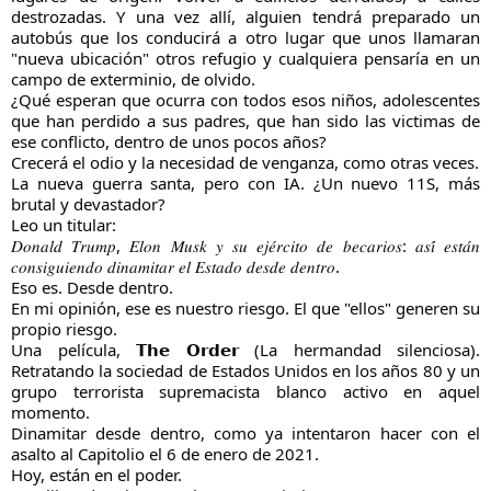
destrozadas. Y una vez allí, alguien tendrá preparado un
autobús que los conducirá a otro lugar que unos llamaran
"nueva ubicación" otros refugio y cualquiera pensaría en un
campo de exterminio, de olvido.
¿Qué esperan que ocurra con todos esos niños, adolescentes
que han perdido a sus padres, que han sido las victimas de
ese conflicto, dentro de unos pocos años?
Crecerá el odio y la necesidad de venganza, como otras veces.
La nueva guerra santa, pero con IA. ¿Un nuevo 11S, más
brutal y devastador?
Leo un titular:
𝐷𝑜𝑛𝑎𝑙𝑑 𝑇𝑟𝑢𝑚𝑝, 𝐸𝑙𝑜𝑛 𝑀𝑢𝑠𝑘 𝑦 𝑠𝑢 𝑒𝑗𝑒́𝑟𝑐𝑖𝑡𝑜 𝑑𝑒 𝑏𝑒𝑐𝑎𝑟𝑖𝑜𝑠: 𝑎𝑠𝑖́ 𝑒𝑠𝑡𝑎́𝑛
𝑐𝑜𝑛𝑠𝑖𝑔𝑢𝑖𝑒𝑛𝑑𝑜 𝑑𝑖𝑛𝑎𝑚𝑖𝑡𝑎𝑟 𝑒𝑙 𝐸𝑠𝑡𝑎𝑑𝑜 𝑑𝑒𝑠𝑑𝑒 𝑑𝑒𝑛𝑡𝑟𝑜.
Eso es. Desde dentro.
En mi opinión, ese es nuestro riesgo. El que "ellos" generen su
propio riesgo.
Una película, 𝗧𝗵𝗲 𝗢𝗿𝗱𝗲𝗿 (La hermandad silenciosa).
Retratando la sociedad de Estados Unidos en los años 80 y un
grupo terrorista supremacista blanco activo en aquel
momento.
Dinamitar desde dentro, como ya intentaron hacer con el
asalto al Capitolio el 6 de enero de 2021.
Hoy, están en el poder.