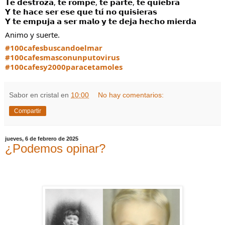
𝗧𝗲 𝗱𝗲𝘀𝘁𝗿𝗼𝘇𝗮, 𝘁𝗲 𝗿𝗼𝗺𝗽𝗲, 𝘁𝗲 𝗽𝗮𝗿𝘁𝗲, 𝘁𝗲 𝗾𝘂𝗶𝗲𝗯𝗿𝗮
𝗬 𝘁𝗲 𝗵𝗮𝗰𝗲 𝘀𝗲𝗿 𝗲𝘀𝗲 𝗾𝘂𝗲 𝘁𝘂́ 𝗻𝗼 𝗾𝘂𝗶𝘀𝗶𝗲𝗿𝗮𝘀
𝗬 𝘁𝗲 𝗲𝗺𝗽𝘂𝗷𝗮 𝗮 𝘀𝗲𝗿 𝗺𝗮𝗹𝗼 𝘆 𝘁𝗲 𝗱𝗲𝗷𝗮 𝗵𝗲𝗰𝗵𝗼 𝗺𝗶𝗲𝗿𝗱𝗮
Animo y suerte.
#100cafesbuscandoelmar
#100cafesmasconunputovirus
#100cafesy2000paracetamoles
Sabor en cristal
en
10:00
No hay comentarios:
Compartir
jueves, 6 de febrero de 2025
¿Podemos opinar?