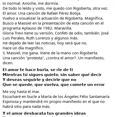
lo normal. Anoche, me dormía.
De todo lo leído y visto, me quedo con Rigoberta, otra vez.
El amor. Una canción de Rafael Pérez Botija.
Vuelvo a visualizar la actuación de Rigoberta. Magnífica.
Busco a Massiel en la presentación de esta canción en el
programa Aplauso de 1982. Maravilla.
Gloria Trevi tiene su versión, Confeti de odio, también. José
Luis Perales, Ruth Lorenzo y algunos más.
He dejado de leer las noticias, hoy será que no.
Hace un día magnífico.
Y, Massiel, me gana. Viene de la mano con Rigoberta.
Una canción "protesta", ¿contra el amor?. Un manifiesto,
dicen.
𝗘𝗹 𝗮𝗺𝗼𝗿 𝘁𝗲 𝗵𝗮𝗰𝗲 𝗯𝘂𝗿𝗹𝗮, 𝘀𝗲 𝗿𝗶́𝗲 𝗱𝗲 𝘁𝗶
𝗠𝗶𝗲𝗻𝘁𝗿𝗮𝘀 𝘁𝘂́ 𝘀𝗶𝗴𝘂𝗲𝘀 𝗾𝘂𝗶𝗲𝘁𝗼, 𝘀𝗶𝗻 𝘀𝗮𝗯𝗲𝗿 𝗾𝘂𝗲́ 𝗱𝗲𝗰𝗶𝗿
𝗬 𝗱𝗲𝘀𝗲𝗮𝘀 𝘀𝗲𝗴𝘂𝗶𝗿𝗹𝗲 𝘆 𝗱𝗲𝗰𝗶𝗿𝗹𝗲 𝗾𝘂𝗲 𝗻𝗼
𝗤𝘂𝗲 𝘀𝗲 𝗾𝘂𝗲𝗱𝗲, 𝗾𝘂𝗲 𝘃𝘂𝗲𝗹𝘃𝗮, 𝗾𝘂𝗲 𝗰𝗼𝗺𝗲𝘁𝗲 𝘂𝗻 𝗲𝗿𝗿𝗼𝗿
Me voy hasta el mar.
Escucharé en bucle a María de los Ángeles Félix Santamaría
Espinosa y mantendré mi propio manifiesto en el que no
habrá sitio para nada más.
𝗬 𝗲𝗹 𝗮𝗺𝗼𝗿 𝗱𝗲𝘀𝗯𝗮𝗿𝗮𝘁𝗮 𝘁𝘂𝘀 𝗴𝗿𝗮𝗻𝗱𝗲𝘀 𝗶𝗱𝗲𝗮𝘀