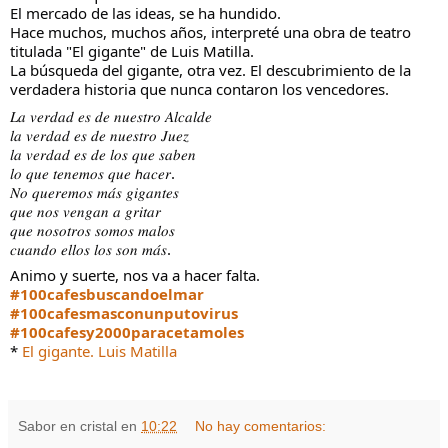
El mercado de las ideas, se ha hundido.
Hace muchos, muchos años, interpreté una obra de teatro
titulada "El gigante" de Luis Matilla.
La búsqueda del gigante, otra vez. El descubrimiento de la
verdadera historia que nunca contaron los vencedores.
𝐿𝑎 𝑣𝑒𝑟𝑑𝑎𝑑 𝑒𝑠 𝑑𝑒 𝑛𝑢𝑒𝑠𝑡𝑟𝑜 𝐴𝑙𝑐𝑎𝑙𝑑𝑒
𝑙𝑎 𝑣𝑒𝑟𝑑𝑎𝑑 𝑒𝑠 𝑑𝑒 𝑛𝑢𝑒𝑠𝑡𝑟𝑜 𝐽𝑢𝑒𝑧
𝑙𝑎 𝑣𝑒𝑟𝑑𝑎𝑑 𝑒𝑠 𝑑𝑒 𝑙𝑜𝑠 𝑞𝑢𝑒 𝑠𝑎𝑏𝑒𝑛
𝑙𝑜 𝑞𝑢𝑒 𝑡𝑒𝑛𝑒𝑚𝑜𝑠 𝑞𝑢𝑒 𝘩𝑎𝑐𝑒𝑟.
𝑁𝑜 𝑞𝑢𝑒𝑟𝑒𝑚𝑜𝑠 𝑚𝑎́𝑠 𝑔𝑖𝑔𝑎𝑛𝑡𝑒𝑠
𝑞𝑢𝑒 𝑛𝑜𝑠 𝑣𝑒𝑛𝑔𝑎𝑛 𝑎 𝑔𝑟𝑖𝑡𝑎𝑟
𝑞𝑢𝑒 𝑛𝑜𝑠𝑜𝑡𝑟𝑜𝑠 𝑠𝑜𝑚𝑜𝑠 𝑚𝑎𝑙𝑜𝑠
𝑐𝑢𝑎𝑛𝑑𝑜 𝑒𝑙𝑙𝑜𝑠 𝑙𝑜𝑠 𝑠𝑜𝑛 𝑚𝑎́𝑠.
Animo y suerte, nos va a hacer falta.
#100cafesbuscandoelmar
#100cafesmasconunputovirus
#100cafesy2000paracetamoles
*
El gigante. Luis Matilla
Sabor en cristal
en
10:22
No hay comentarios: