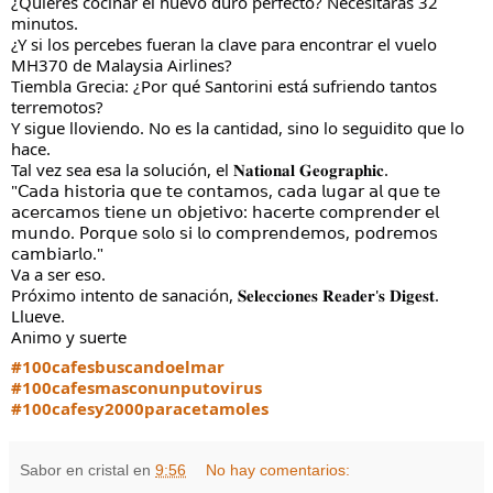
¿Quieres cocinar el huevo duro perfecto? Necesitarás 32
minutos.
¿Y si los percebes fueran la clave para encontrar el vuelo
MH370 de Malaysia Airlines?
Tiembla Grecia: ¿Por qué Santorini está sufriendo tantos
terremotos?
Y sigue lloviendo. No es la cantidad, sino lo seguidito que lo
hace.
Tal vez sea esa la solución, el 𝐍𝐚𝐭𝐢𝐨𝐧𝐚𝐥 𝐆𝐞𝐨𝐠𝐫𝐚𝐩𝐡𝐢𝐜.
"𝖢𝖺𝖽𝖺 𝗁𝗂𝗌𝗍𝗈𝗋𝗂𝖺 𝗊𝗎𝖾 𝗍𝖾 𝖼𝗈𝗇𝗍𝖺𝗆𝗈𝗌, 𝖼𝖺𝖽𝖺 𝗅𝗎𝗀𝖺𝗋 𝖺𝗅 𝗊𝗎𝖾 𝗍𝖾
𝖺𝖼𝖾𝗋𝖼𝖺𝗆𝗈𝗌 𝗍𝗂𝖾𝗇𝖾 𝗎𝗇 𝗈𝖻𝗃𝖾𝗍𝗂𝗏𝗈: 𝗁𝖺𝖼𝖾𝗋𝗍𝖾 𝖼𝗈𝗆𝗉𝗋𝖾𝗇𝖽𝖾𝗋 𝖾𝗅
𝗆𝗎𝗇𝖽𝗈. 𝖯𝗈𝗋𝗊𝗎𝖾 𝗌𝗈𝗅𝗈 𝗌𝗂 𝗅𝗈 𝖼𝗈𝗆𝗉𝗋𝖾𝗇𝖽𝖾𝗆𝗈𝗌, 𝗉𝗈𝖽𝗋𝖾𝗆𝗈𝗌
𝖼𝖺𝗆𝖻𝗂𝖺𝗋𝗅𝗈."
Va a ser eso.
Próximo intento de sanación, 𝐒𝐞𝐥𝐞𝐜𝐜𝐢𝐨𝐧𝐞𝐬 𝐑𝐞𝐚𝐝𝐞𝐫'𝐬 𝐃𝐢𝐠𝐞𝐬𝐭.
Llueve.
Animo y suerte
#100cafesbuscandoelmar
#100cafesmasconunputovirus
#100cafesy2000paracetamoles
Sabor en cristal
en
9:56
No hay comentarios: