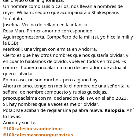
del olvido o de la ignorancia.
Un nombre como Luis o Carlos, nos llevan a nombres de
reyes. William, seguro que acompañará a Shakespeare.
Inténtalo.
Josefina. Vecina de rellano en la infancia.
Rosa Mari. Primer amor no correspondido.
Aguirregomezcorta. Compañero de la mili (si, yo hice la mili y
la EGB).
Meritxell, una virgen con ermita en Andorra.
Cierto es que hay otros nombres que nos gustaría olvidar, y
en cuanto hablamos de olvido, vuelven todos en tropel. Es
como si hubiera una alarma o un despertador que actúa al
querer olvidar.
En mi caso, no son muchos, pero alguno hay.
Ahora mismo, tengo en mente el nombre de una señorita, o
señora, de nombre compuesto y rubias guedejas,
preocupadísima con mi declaración del IVA en el año 2023.
Si, hay nombres que a veces es mejor olvidar.
Pdta.: Me acaban de regalar una palabra nueva.
Kalopsia
. Ahí
lo llevas.
Animo y suerte.
#100cafesbuscandoelmar
#100cafesmasconunputovirus