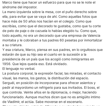
Marco tiene que hacer un esfuerzo para que no se le note el
síndrome del impostor.
La mano izquierda sobre la mesa, con el puño derecho sobre
ella, para evitar que se vaya de ahí. Como aquellas fotos que
hace más de 50 años nos hacían en el colegio. Como que
escribías, como que el decorado te gustaba, como que tu corte
de pelo de paje o de cazuela lo habías elegido tu. Como que,
todo aquello, no era un decorado que una empresa de Valencia
montaba y le cobraban a tus padres 60 pesetas por inmortalizar
a su criatura.
Y esa criatura, Marco, piensa en sus padres, en lo orgullosos que
estarán de que su hijo sea el cuarto en la sucesión a la
presidencia de un país que los acogió como inmigrantes en
1956. Que lejos queda eso. Está olvidado.
El lenguaje no verbal.
La postura corporal, la expresión facial, las miradas, el contacto
visual, las manos, los gestos, la distribución del espacio.
Serguéi, en posición de incorporarse para ofrecer asientos y
pedir al mayordomo un refrigerio para sus invitados. El boss, el
que controla. Veinte años en la diplomacia, o mejor, haciendo
funcionariado. Aunque muchos dicen que no es amigüito intimo
de Vladímir, el actúa. Sabe moverse en el escenario.