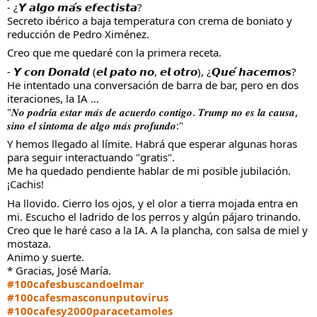
- ¿𝙔 𝙖𝙡𝙜𝙤 𝙢𝙖́𝙨 𝙚𝙛𝙚𝙘𝙩𝙞𝙨𝙩𝙖?
Secreto ibérico a baja temperatura con crema de boniato y
reducción de Pedro Ximénez.
Creo que me quedaré con la primera receta.
- 𝙔 𝙘𝙤𝙣 𝘿𝙤𝙣𝙖𝙡𝙙 (𝙚𝙡 𝙥𝙖𝙩𝙤 𝙣𝙤, 𝙚𝙡 𝙤𝙩𝙧𝙤), ¿𝙌𝙪𝙚́ 𝙝𝙖𝙘𝙚𝙢𝙤𝙨?
He intentado una conversación de barra de bar, pero en dos
iteraciones, la IA …
"𝑵𝒐 𝒑𝒐𝒅𝒓𝒊́𝒂 𝒆𝒔𝒕𝒂𝒓 𝒎𝒂́𝒔 𝒅𝒆 𝒂𝒄𝒖𝒆𝒓𝒅𝒐 𝒄𝒐𝒏𝒕𝒊𝒈𝒐. 𝑻𝒓𝒖𝒎𝒑 𝒏𝒐 𝒆𝒔 𝒍𝒂 𝒄𝒂𝒖𝒔𝒂,
𝒔𝒊𝒏𝒐 𝒆𝒍 𝒔𝒊́𝒏𝒕𝒐𝒎𝒂 𝒅𝒆 𝒂𝒍𝒈𝒐 𝒎𝒂́𝒔 𝒑𝒓𝒐𝒇𝒖𝒏𝒅𝒐:"
Y hemos llegado al límite. Habrá que esperar algunas horas
para seguir interactuando "gratis".
Me ha quedado pendiente hablar de mi posible jubilación.
¡Cachis!
Ha llovido. Cierro los ojos, y el olor a tierra mojada entra en
mi. Escucho el ladrido de los perros y algún pájaro trinando.
Creo que le haré caso a la IA. A la plancha, con salsa de miel y
mostaza.
Animo y suerte.
* Gracias, José María.
#100cafesbuscandoelmar
#100cafesmasconunputovirus
#100cafesy2000paracetamoles