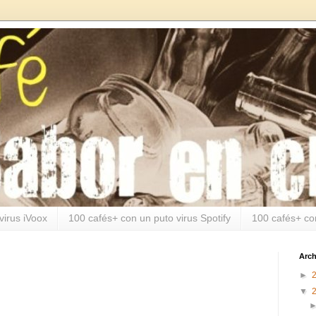
virus iVoox
100 cafés+ con un puto virus Spotify
100 cafés+ co
Arch
►
▼