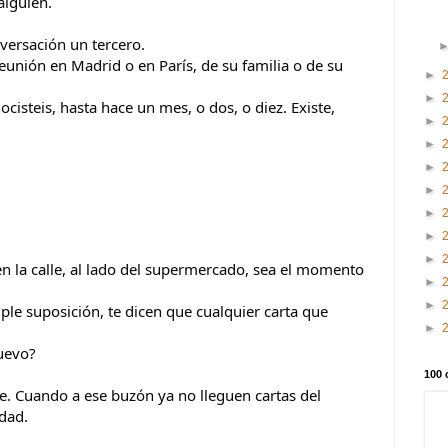
alguien.
nversación un tercero.
eunión en Madrid o en París, de su familia o de su
►
►
ocisteis, hasta hace un mes, o dos, o diez. Existe,
►
►
►
►
►
►
►
en la calle, al lado del supermercado, sea el momento
►
►
le suposición, te dicen que cualquier carta que
►
nuevo?
100 
e. Cuando a ese buzón ya no lleguen cartas del
idad.