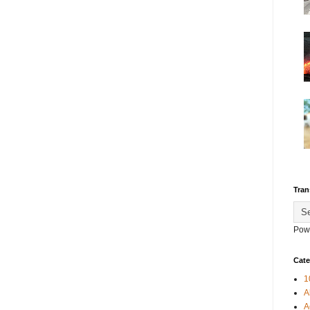
Tran
Pow
Cate
1
A
A