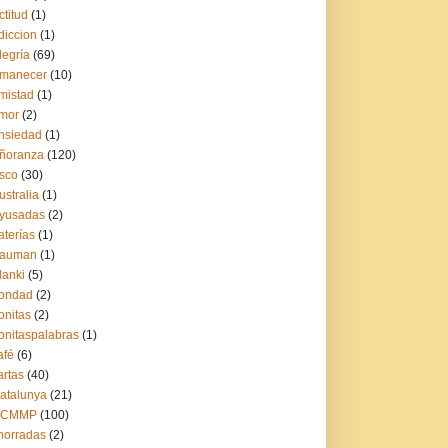
ctitud
(1)
diccion
(1)
legría
(69)
manecer
(10)
mistad
(1)
mor
(2)
nsiedad
(1)
ñoranza
(120)
sco
(30)
ustralia
(1)
yusadas
(2)
aterías
(1)
auman
(1)
lanki
(5)
ondad
(2)
onitas
(2)
onitaspalabras
(1)
afé
(6)
artas
(40)
atalunya
(21)
CCMMP
(100)
horradas
(2)