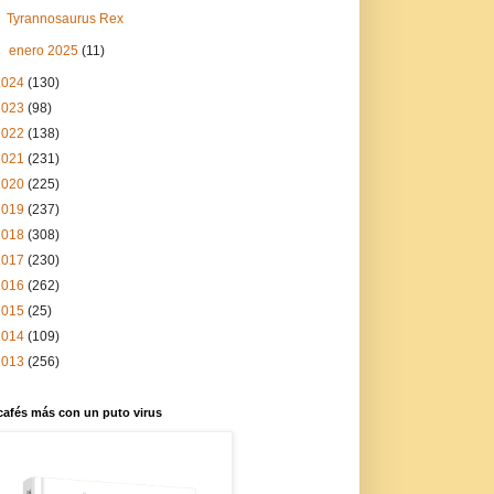
Tyrannosaurus Rex
►
enero 2025
(11)
2024
(130)
2023
(98)
2022
(138)
2021
(231)
2020
(225)
2019
(237)
2018
(308)
2017
(230)
2016
(262)
2015
(25)
2014
(109)
2013
(256)
cafés más con un puto virus