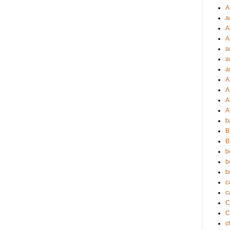
A
a
A
A
a
a
a
A
A
A
A
b
B
B
b
b
b
c
c
C
c