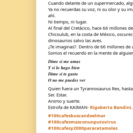
Cuando delante de un supermercado, algui
Ya no recuerdas su voz, ni su olor y su im
ahí.
Ni tiempo, ni lugar.
Al final del Cretácico, hace 66 millones 
Chicxulub, en la costa de México, oscureci
dinosaurios salvo las aves.
¿Te imaginas?. Dentro de 66 millones de 
Somos el recuerdo en la mente de alguie
𝑫𝒊𝒎𝒆 𝒔𝒊 𝒎𝒆 𝒂𝒎𝒂𝒔
𝒀 𝒔𝒊 𝒍𝒐 𝒉𝒂𝒈𝒐 𝒃𝒊𝒆𝒏
𝑫𝒊𝒎𝒆 𝒔𝒊 𝒕𝒆 𝒈𝒖𝒔𝒕𝒐
𝑶 𝒏𝒐 𝒎𝒆 𝒑𝒖𝒆𝒅𝒆𝒔 𝒗𝒆𝒓
Quien fuera un Tyrannosaurus Rex, hasta 
Ser. Estar.
Animo y suerte.
Estrofa de KAIMAN-
Rigoberta Bandini
.
#100cafesbuscandoelmar
#100cafesmasconunputovirus
#100cafesy2000paracetamoles