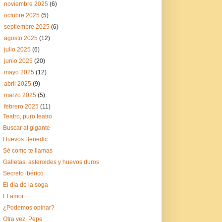
►
noviembre 2025
(6)
►
octubre 2025
(5)
►
septiembre 2025
(6)
►
agosto 2025
(12)
►
julio 2025
(6)
►
junio 2025
(20)
►
mayo 2025
(12)
►
abril 2025
(9)
►
marzo 2025
(5)
▼
febrero 2025
(11)
Teatro, puro teatro
Buscar al gigante
Huevos Benedic
Sé como te llamas
Galletas, asteroides y huevos duros
Secreto ibérico
El día de la soga
El amor
¿Podemos opinar?
Otra vez, Pepe