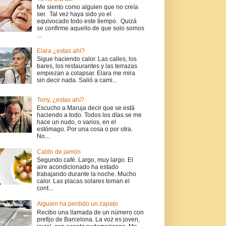
Me siento como alguien que no creía
ser. Tal vez haya sido yo el
equivocado todo este tiempo. Quizá
se confirme aquello de que solo somos
...
Elara ¿estas ahí?
Sigue haciendo calor. Las calles, los
bares, los restaurantes y las terrazas
empiezan a colapsar. Elara me mira
sin decir nada. Salió a cami...
Tony, ¿estas ahí?
Escucho a Maruja decir que se está
haciendo a todo. Todos los días se me
hace un nudo, o varios, en el
estómago. Por una cosa o por otra.
No...
Caldo de jamón
Segundo café. Largo, muy largo. El
aire acondicionado ha estado
trabajando durante la noche. Mucho
calor. Las placas solares toman el
cont...
Alguien ha perdido un zapato
Recibo una llamada de un número con
prefijo de Barcelona. La voz es joven,