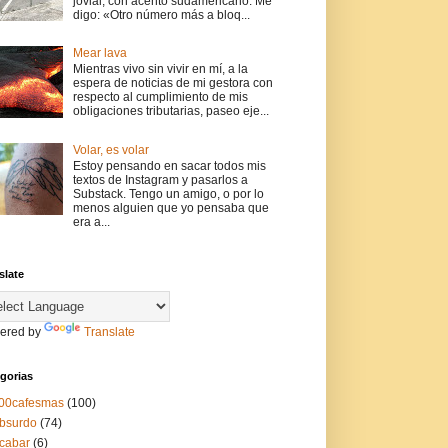
jovial, con acento sudamericano. Me
digo: «Otro número más a bloq...
Mear lava
Mientras vivo sin vivir en mí, a la
espera de noticias de mi gestora con
respecto al cumplimiento de mis
obligaciones tributarias, paseo eje...
Volar, es volar
Estoy pensando en sacar todos mis
textos de Instagram y pasarlos a
Substack. Tengo un amigo, o por lo
menos alguien que yo pensaba que
era a...
slate
ered by
Translate
gorias
00cafesmas
(100)
bsurdo
(74)
cabar
(6)