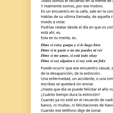
Todos somos el recuerdo en la mente de 
Y realmente somos, por ese motivo.
En un encuentro en la calle, sale en la co
Hablas de su ultima llamada, de aquella r
miedo a volar.
Podrías relatar desde el día en que os con
está ahí, es.
Esta en tu mente, es.
𝑫𝒊𝒎𝒆 𝒔𝒊 𝒆𝒔𝒕𝒐𝒚 𝒈𝒖𝒂𝒑𝒂 𝒚 𝒔𝒊 𝒍𝒐 𝒉𝒂𝒈𝒐 𝒃𝒊𝒆𝒏
𝑫𝒊𝒎𝒆 𝒔𝒊 𝒕𝒆 𝒈𝒖𝒔𝒕𝒐 𝒐 𝒏𝒐 𝒎𝒆 𝒑𝒖𝒆𝒅𝒆𝒔 𝒏𝒊 𝒗𝒆𝒓
𝑫𝒊𝒎𝒆 𝒔𝒊 𝒎𝒆 𝒂𝒎𝒂𝒔, 𝒔𝒊 𝒆𝒔𝒕𝒂́ 𝒕𝒐𝒅𝒐 𝒐𝒌𝒂𝒚
𝑫𝒊𝒎𝒆 𝒔𝒊 𝒔𝒐𝒚 𝒂𝒍𝒈𝒖𝒊𝒆𝒏 𝒐 𝒔𝒊 𝒔𝒐𝒚 𝒔𝒐𝒍𝒐 𝒖𝒏 𝒇𝒂𝒌𝒆
Puede ocurrir que ese encuentro casual, 
de la desaparición, de la extinción.
Una enfermedad, un accidente, o una simp
escribas se quedará sin enviar.
¿Hasta que día se puede felicitar el año 
¿Cuánto tiempo dura la extinción?
Cuando ya no esté en el recuerdo de nadi
banco, ni multas, ni felicitaciones de Nav
Cuando ese teléfono deje de sonar.