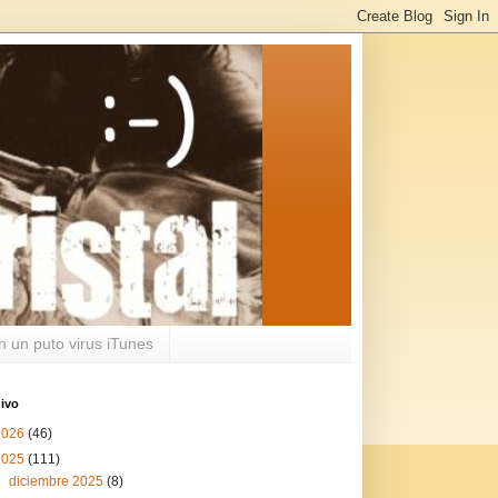
n un puto virus iTunes
ivo
2026
(46)
2025
(111)
►
diciembre 2025
(8)