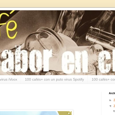
virus iVoox
100 cafés+ con un puto virus Spotify
100 cafés+ co
Arch
►
▼