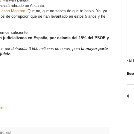
no Marwan Barguti.
ivirá retirado en Alicante.
l
caso Montoro
. Que no, que no sabes de que te hablo. Ya, ya.
sos de corrupción que se han levantado en estos 5 años y he
nemos suficiente:
n judicializada en España, por delante del 15% del PSOE y
os por defraudar 3.500 millones de euros, pero
la mayor parte
juicio.
- El 
Busc
:)
olis
.