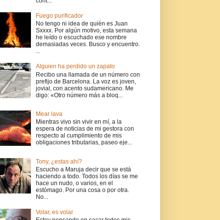
cont...
Fuego purificador
No tengo ni idea de quién es Juan
Sxxxx. Por algún motivo, esta semana
he leído o escuchado ese nombre
demasiadas veces. Busco y encuentro.
...
Alguien ha perdido un zapato
Recibo una llamada de un número con
prefijo de Barcelona. La voz es joven,
jovial, con acento sudamericano. Me
digo: «Otro número más a bloq...
Mear lava
Mientras vivo sin vivir en mí, a la
espera de noticias de mi gestora con
respecto al cumplimiento de mis
obligaciones tributarias, paseo eje...
Tony, ¿estas ahí?
Escucho a Maruja decir que se está
haciendo a todo. Todos los días se me
hace un nudo, o varios, en el
estómago. Por una cosa o por otra.
No...
Volar, es volar