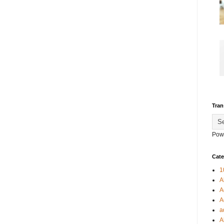
Tran
Pow
Cate
1
A
A
A
a
A