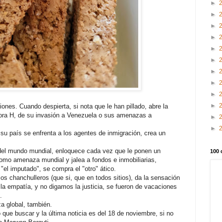
►
►
►
►
►
►
►
►
►
►
iones. Cuando despierta, si nota que le han pillado, abre la
 hora H, de su invasión a Venezuela o sus amenazas a
►
►
 su país se enfrenta a los agentes de inmigración, crea un
del mundo mundial, enloquece cada vez que le ponen un
100 
 como amenaza mundial y jalea a fondos e inmobiliarias,
o "el imputado", se compra el "otro" ático.
os chanchulleros (que si, que en todos sitios), da la sensación
, la empatía, y no digamos la justicia, se fueron de vacaciones
.
a global, también.
que buscar y la última noticia es del 18 de noviembre, si no