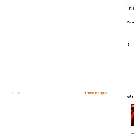
- El 
Busc
:)
Inicio
Entrada antigua
Más 