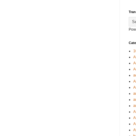
Tran
Pow
Cate
1
A
A
A
a
A
A
a
a
a
A
A
A
A
b