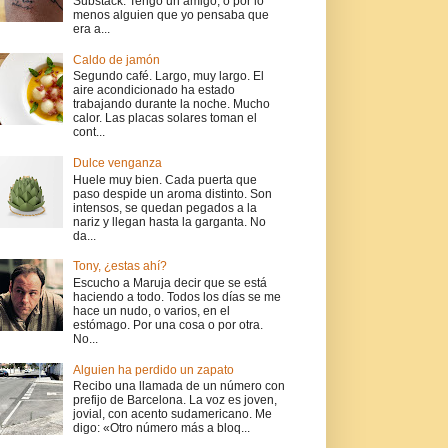
Substack. Tengo un amigo, o por lo
menos alguien que yo pensaba que
era a...
Caldo de jamón
Segundo café. Largo, muy largo. El
aire acondicionado ha estado
trabajando durante la noche. Mucho
calor. Las placas solares toman el
cont...
Dulce venganza
Huele muy bien. Cada puerta que
paso despide un aroma distinto. Son
intensos, se quedan pegados a la
nariz y llegan hasta la garganta. No
da...
Tony, ¿estas ahí?
Escucho a Maruja decir que se está
haciendo a todo. Todos los días se me
hace un nudo, o varios, en el
estómago. Por una cosa o por otra.
No...
Alguien ha perdido un zapato
Recibo una llamada de un número con
prefijo de Barcelona. La voz es joven,
jovial, con acento sudamericano. Me
digo: «Otro número más a bloq...