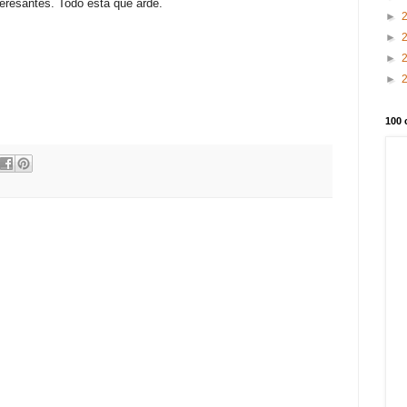
teresantes. Todo está que arde.
►
►
►
►
100 