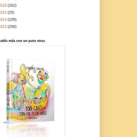
2016
(262)
2015
(25)
2014
(109)
2013
(256)
cafés más con un puto virus