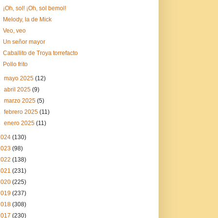
¡Oh, sol! ¡Oh, sol bemol!
Melody, la de Mick
Veo, veo
Un señor mayor
Caballito de Troya torrefacto
Pollo frito
►
mayo 2025
(12)
►
abril 2025
(9)
►
marzo 2025
(5)
►
febrero 2025
(11)
►
enero 2025
(11)
2024
(130)
2023
(98)
2022
(138)
2021
(231)
2020
(225)
2019
(237)
2018
(308)
2017
(230)