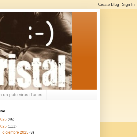
n un puto virus iTunes
ivo
2026
(46)
2025
(111)
►
diciembre 2025
(8)