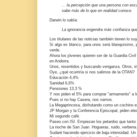
... la percepción que una persona con esc
sabe más de lo que en realidad conoce.
Darwin lo sabía:
La ignorancia engendra más confianza que
Los titulares de las noticias también tienen lo su
Si algo es blanco, para unos será blanquísimo, 
verde.
Ahora los jóvenes quieren ser de la Guardia Civi
en Andorra.
Unos, resentidos y buscando venganza. Otros, i
Oye, ¿qué ocurriría si nos salimos de la OTAN?
Educación 4,4%
Sanidad 6,6%
Pensiones 13,3 %
Y nos piden el 5% para comprar "armamento" a los
Pues si no hay Casera, nos vamos.
La Megaprincesa, disfrutando como un cochino en 
JP Morgan y la Conferencia Episcopal, piden elec
Mi segundo café.
Paseo con ISI. Empiezan los petardos que tanto 
La noche de San Juan. Hogueras, ruido, verbena
Sudaré haciendo ejercicio de baja intensidad. Un