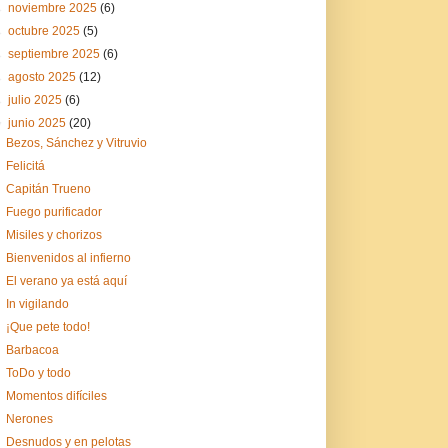
►
noviembre 2025
(6)
►
octubre 2025
(5)
►
septiembre 2025
(6)
►
agosto 2025
(12)
►
julio 2025
(6)
▼
junio 2025
(20)
Bezos, Sánchez y Vitruvio
Felicitá
Capitán Trueno
Fuego purificador
Misiles y chorizos
Bienvenidos al infierno
El verano ya está aquí
In vigilando
¡Que pete todo!
Barbacoa
ToDo y todo
Momentos difíciles
Nerones
Desnudos y en pelotas