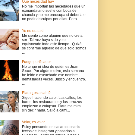
Qué necesidad hay
No me importan las necedades que un
exmandatario suelte con boca de
chancla y no me preocupa si debería o
no pedir disculpas por ellas. Pero...
Yo no era así
Me siento como alguien que no creía
ser. Tal vez haya sido yo el
equivocado todo este tiempo. Quizá
se confirme aquello de que solo somos
...
Fuego purificador
No tengo ni idea de quién es Juan
Sxxxx. Por algún motivo, esta semana
he leído o escuchado ese nombre
demasiadas veces. Busco y encuentro.
...
Elara ¿estas ahí?
Sigue haciendo calor. Las calles, los
bares, los restaurantes y las terrazas
empiezan a colapsar. Elara me mira
sin decir nada. Salió a cami...
Volar, es volar
Estoy pensando en sacar todos mis
textos de Instagram y pasarlos a