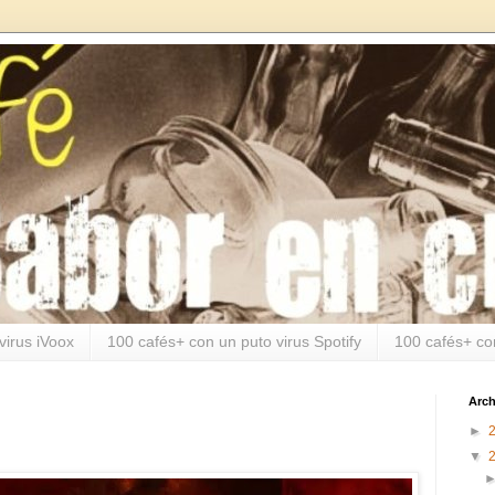
virus iVoox
100 cafés+ con un puto virus Spotify
100 cafés+ co
Arch
►
▼