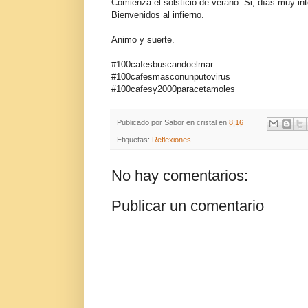
Comienza el solsticio de verano. Si, días muy in
Bienvenidos al infierno.
Animo y suerte.
#100cafesbuscandoelmar
#100cafesmasconunputovirus
#100cafesy2000paracetamoles
Publicado por
Sabor en cristal
en
8:16
Etiquetas:
Reflexiones
No hay comentarios:
Publicar un comentario