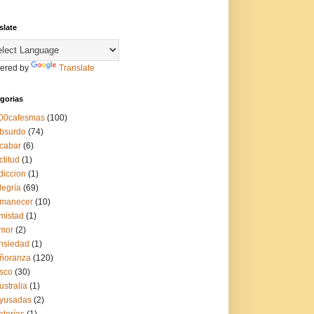
slate
ered by
Translate
gorias
00cafesmas
(100)
bsurdo
(74)
cabar
(6)
ctitud
(1)
diccion
(1)
legría
(69)
manecer
(10)
mistad
(1)
mor
(2)
nsiedad
(1)
ñoranza
(120)
sco
(30)
ustralia
(1)
yusadas
(2)
aterías
(1)