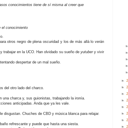
asos conocimientos tiene de sí misma al creer que
 el conocimiento
yo.
para otros negro de plena oscuridad y los de más allá lo verán
l y trabajar en la UCO. Han olvidado su sueño de
yutuber
y vivir
ntentando despertar de un mal sueño.
►
►
 del otro lado del charco.
►
una charca y, sus guionistas, trabajando la ironía.
►
ciones anticipadas. Anda que ya les vale.
►
►
le disgustan. Chuches de CBD y música blanca para relajar.
.
►
 baño refrescante y puede que hasta una siesta.
►