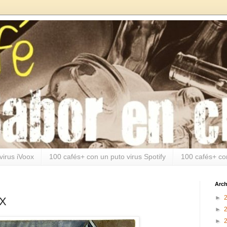
virus iVoox
100 cafés+ con un puto virus Spotify
100 cafés+ co
Arch
►
XX
►
►