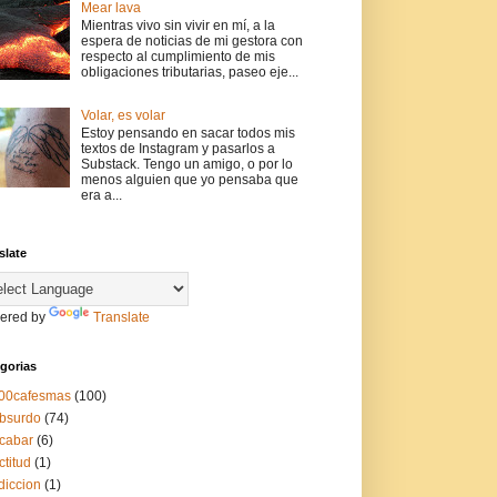
Mear lava
Mientras vivo sin vivir en mí, a la
espera de noticias de mi gestora con
respecto al cumplimiento de mis
obligaciones tributarias, paseo eje...
Volar, es volar
Estoy pensando en sacar todos mis
textos de Instagram y pasarlos a
Substack. Tengo un amigo, o por lo
menos alguien que yo pensaba que
era a...
slate
ered by
Translate
gorias
00cafesmas
(100)
bsurdo
(74)
cabar
(6)
ctitud
(1)
diccion
(1)