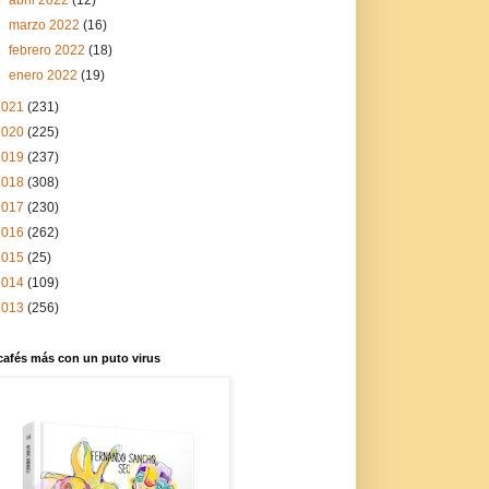
►
marzo 2022
(16)
►
febrero 2022
(18)
►
enero 2022
(19)
2021
(231)
2020
(225)
2019
(237)
2018
(308)
2017
(230)
2016
(262)
2015
(25)
2014
(109)
2013
(256)
cafés más con un puto virus