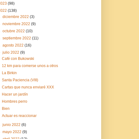
2023
(98)
2022
(138)
►
diciembre 2022
(3)
►
noviembre 2022
(9)
►
octubre 2022
(10)
►
septiembre 2022
(11)
►
agosto 2022
(16)
▼
julio 2022
(9)
Café con Bukowski
12 km para comerse unos a otros
La Birkin
Santa Paciencia (VIII)
Cartas que nunca enviaré XXX
Hacer un jardín
Hombres perro
Bien
Actuar es reaccionar
►
junio 2022
(6)
►
mayo 2022
(9)
►
abril 2022
(12)