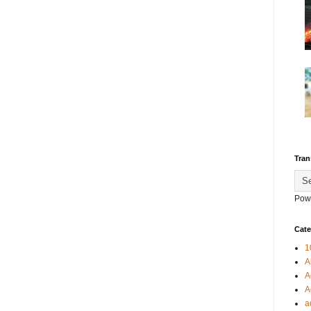
Tran
Pow
Cate
1
A
A
A
a