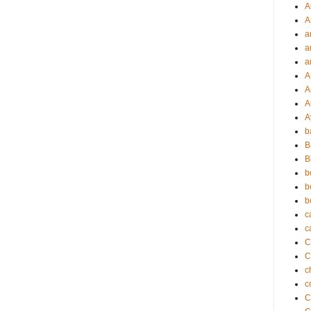
A
A
a
a
a
A
A
A
A
b
B
B
b
b
b
c
c
C
c
c
C