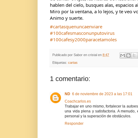
hablen del cielo, busques alas, espacios 
Miro por la ventana, a lo lejos, y te veo vo
Animo y suerte.
#cartasquenuncaenviare
#100cafesmasconunputovirus
#100cafesy2000paracetamoles
Publicado por
Sabor en cristal
en
8:47
Etiquetas:
cartas
1 comentario:
ND
6 de noviembre de 2023 a las 17:01
Coachcarlos.es
Trabajar en uno mismo, fortalecer la autoe
una vida plena y satisfactoria. A menudo, 
personal y la superación de obstáculos.
Responder