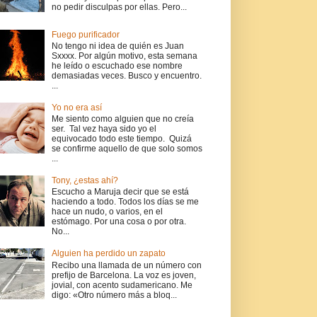
no pedir disculpas por ellas. Pero...
Fuego purificador
No tengo ni idea de quién es Juan
Sxxxx. Por algún motivo, esta semana
he leído o escuchado ese nombre
demasiadas veces. Busco y encuentro.
...
Yo no era así
Me siento como alguien que no creía
ser. Tal vez haya sido yo el
equivocado todo este tiempo. Quizá
se confirme aquello de que solo somos
...
Tony, ¿estas ahí?
Escucho a Maruja decir que se está
haciendo a todo. Todos los días se me
hace un nudo, o varios, en el
estómago. Por una cosa o por otra.
No...
Alguien ha perdido un zapato
Recibo una llamada de un número con
prefijo de Barcelona. La voz es joven,
jovial, con acento sudamericano. Me
digo: «Otro número más a bloq...