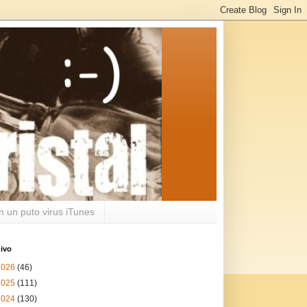
n un puto virus iTunes
ivo
2026
(46)
2025
(111)
2024
(130)