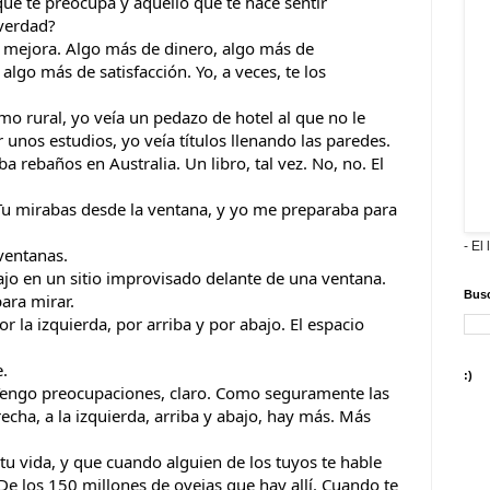
que te preocupa y aquello que te hace sentir 
¿verdad?
e mejora. Algo más de dinero, algo más de 
go más de satisfacción. Yo, a veces, te los 
o rural, yo veía un pedazo de hotel al que no le 
 unos estudios, yo veía títulos llenando las paredes. 
 rebaños en Australia. Un libro, tal vez. No, no. El 
 Tu mirabas desde la ventana, y yo me preparaba para 
- El 
 ventanas.
bajo en un sitio improvisado delante de una ventana.
Busc
ara mirar. 
r la izquierda, por arriba y por abajo. El espacio 
. 
:)
Tengo preocupaciones, claro. Como seguramente las 
cha, a la izquierda, arriba y abajo, hay más. Más 
tu vida, y que cuando alguien de los tuyos te hable 
 De los 150 millones de ovejas que hay allí. Cuando te 