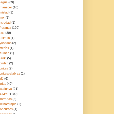
legría
(69)
manecer
(10)
mistad
(1)
mor
(2)
nsiedad
(1)
ñoranza
(120)
sco
(30)
ustralia
(1)
yusadas
(2)
aterías
(1)
auman
(1)
lanki
(5)
ondad
(2)
onitas
(2)
onitaspalabras
(1)
afé
(6)
artas
(40)
atalunya
(21)
CCMMP
(100)
horradas
(2)
ocinoterapia
(1)
oncursos
(1)