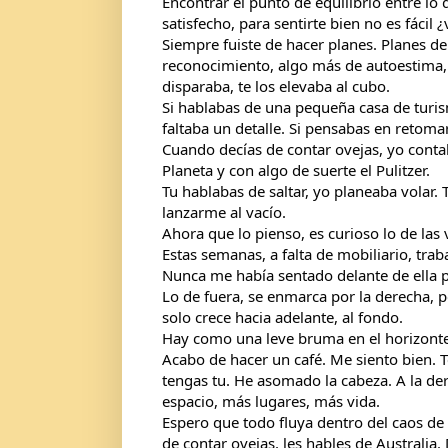
Encontrar el punto de equilibrio entre lo 
satisfecho, para sentirte bien no es fácil 
Siempre fuiste de hacer planes. Planes d
reconocimiento, algo más de autoestima, al
disparaba, te los elevaba al cubo. 
Si hablabas de una pequeña casa de turism
faltaba un detalle. Si pensabas en retomar
Cuando decías de contar ovejas, yo contaba
Planeta y con algo de suerte el Pulitzer.
Tu hablabas de saltar, yo planeaba volar.
lanzarme al vacío.
Ahora que lo pienso, es curioso lo de las
Estas semanas, a falta de mobiliario, tra
Nunca me había sentado delante de ella p
Lo de fuera, se enmarca por la derecha, po
solo crece hacia adelante, al fondo.
Hay como una leve bruma en el horizonte
Acabo de hacer un café. Me siento bien. 
tengas tu. He asomado la cabeza. A la dere
espacio, más lugares, más vida.
Espero que todo fluya dentro del caos de 
de contar ovejas, les hables de Australia.