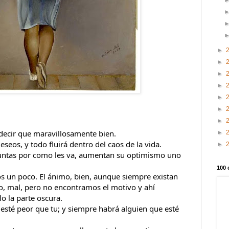
►
►
►
►
►
►
►
 decir que maravillosamente bien.
►
seos, y todo fluirá dentro del caos de la vida.
►
untas por como les va, aumentan su optimismo uno 
100 
un poco. El ánimo, bien, aunque siempre existan 
, mal, pero no encontramos el motivo y ahí 
o la parte oscura.
esté peor que tu; y siempre habrá alguien que esté 