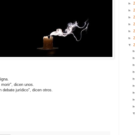
►
►
►
►
►
►
▼
igna.
morir", dicen unos.
debate jurídico", dicen otros.