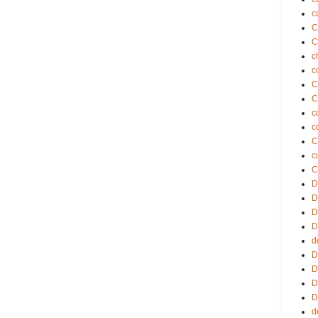
c
C
c
c
C
C
c
c
C
c
C
D
D
D
D
d
D
D
D
D
d