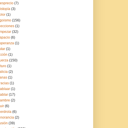
esprecio
(7)
istopía
(3)
olor
(1)
goismo
(156)
lecciones
(1)
mpezar
(32)
spacio
(6)
speranza
(1)
star
(1)
icción
(1)
uerza
(150)
uturo
(1)
alicia
(2)
anas
(1)
racias
(1)
ablaar
(1)
ablar
(17)
ambre
(2)
uir
(6)
berdrola
(6)
gnorancia
(2)
lusión
(39)