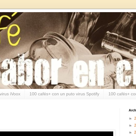
virus iVoox
100 cafés+ con un puto virus Spotify
100 cafés+ co
Arch
►
►
►