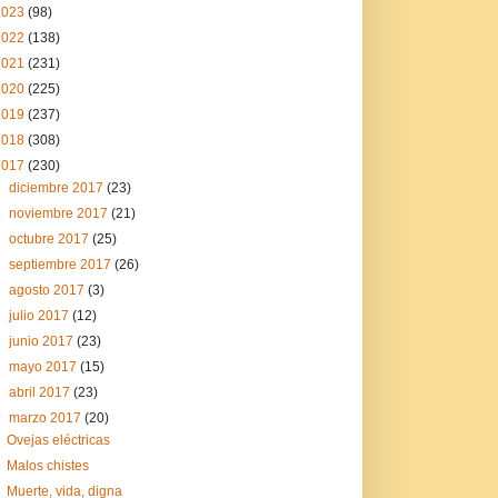
2023
(98)
2022
(138)
2021
(231)
2020
(225)
2019
(237)
2018
(308)
2017
(230)
►
diciembre 2017
(23)
►
noviembre 2017
(21)
►
octubre 2017
(25)
►
septiembre 2017
(26)
►
agosto 2017
(3)
►
julio 2017
(12)
►
junio 2017
(23)
►
mayo 2017
(15)
►
abril 2017
(23)
▼
marzo 2017
(20)
Ovejas eléctricas
Malos chistes
Muerte, vida, digna