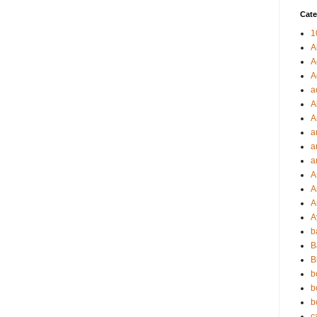
Cate
1
A
A
A
a
A
A
a
a
a
A
A
A
A
b
B
B
b
b
b
c