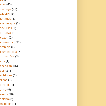
artas
(40)
atalunya
(21)
CCMMP
(100)
horradas
(2)
ocinoterapia
(1)
oncursos
(1)
onfianza
(4)
orazon
(1)
oronavirus
(331)
oronials
(2)
ulturainquieta
(5)
umpleaños
(2)
ana
(1)
ecepcion
(86)
ecir
(275)
ecisiones
(1)
elirios
(1)
emonios
(1)
entro
(6)
eseos
(36)
esierto
(3)
espedida
(1)