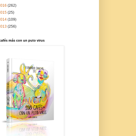
2016
(262)
2015
(25)
2014
(109)
2013
(256)
cafés más con un puto virus