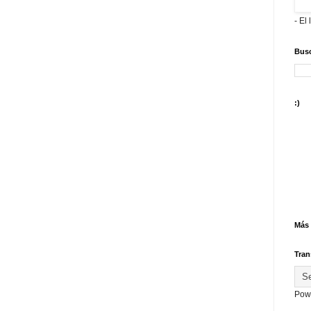
- El 
Busc
:)
Más 
Tran
Pow