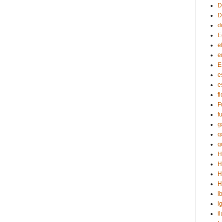
D
D
d
E
e
e
E
e
e
f
F
f
g
g
g
H
H
H
H
i
i
i