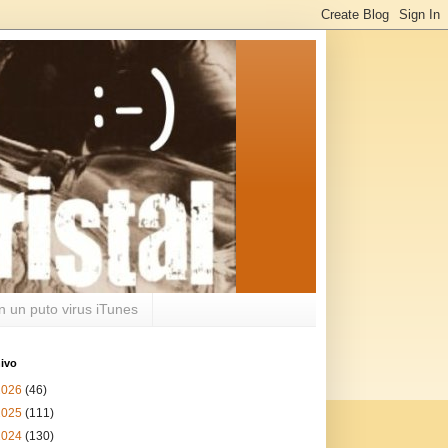
n un puto virus iTunes
ivo
2026
(46)
2025
(111)
2024
(130)