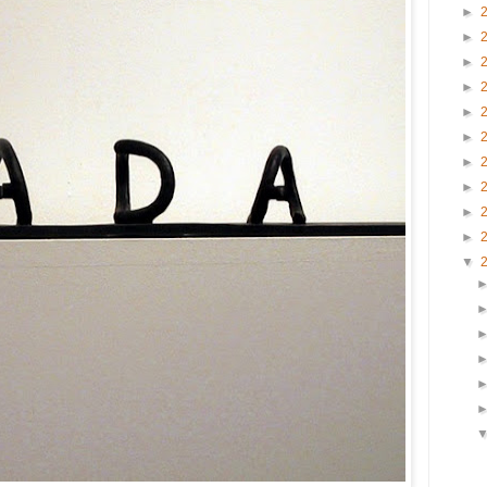
►
►
►
►
►
►
►
►
►
►
▼