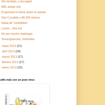
Ahí sentado, y sin papel
Wilt, amigo mío
El general no tiene quien le salude
San Cucufato y 98.265 menos
Nada de "comidillas"
Lunes... otra vez
No por mucho madrugar...
Sinvergüenzas, inmorales
►
mayo 2013
(21)
►
abril 2013
(29)
►
marzo 2013
(27)
►
febrero 2013
(27)
►
enero 2013
(25)
cafés más con un puto virus