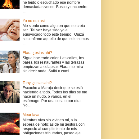
he leído o escuchado ese nombre
demasiadas veces. Busco y encuentro.
...
Yo no era así
Me siento como alguien que no creía
ser. Tal vez haya sido yo el
equivocado todo este tiempo. Quizá
se confirme aquello de que solo somos
...
Elara ¿estas ahí?
Sigue haciendo calor. Las calles, los
bares, los restaurantes y las terrazas
empiezan a colapsar. Elara me mira
sin decir nada. Salió a cami...
Tony, ¿estas ahí?
Escucho a Maruja decir que se está
haciendo a todo. Todos los días se me
hace un nudo, o varios, en el
estómago. Por una cosa o por otra.
No...
Mear lava
Mientras vivo sin vivir en mí, a la
espera de noticias de mi gestora con
respecto al cumplimiento de mis
obligaciones tributarias, paseo eje...