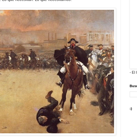
- El 
Busc
:)