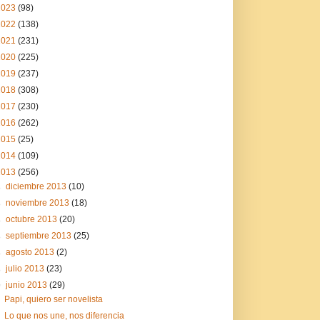
2023
(98)
2022
(138)
2021
(231)
2020
(225)
2019
(237)
2018
(308)
2017
(230)
2016
(262)
2015
(25)
2014
(109)
2013
(256)
►
diciembre 2013
(10)
►
noviembre 2013
(18)
►
octubre 2013
(20)
►
septiembre 2013
(25)
►
agosto 2013
(2)
►
julio 2013
(23)
▼
junio 2013
(29)
Papi, quiero ser novelista
Lo que nos une, nos diferencia