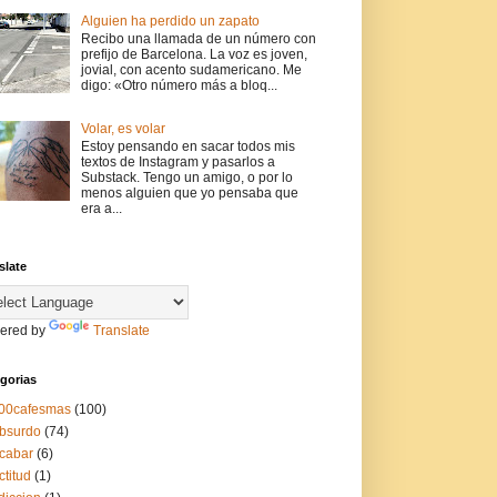
Alguien ha perdido un zapato
Recibo una llamada de un número con
prefijo de Barcelona. La voz es joven,
jovial, con acento sudamericano. Me
digo: «Otro número más a bloq...
Volar, es volar
Estoy pensando en sacar todos mis
textos de Instagram y pasarlos a
Substack. Tengo un amigo, o por lo
menos alguien que yo pensaba que
era a...
slate
ered by
Translate
gorias
00cafesmas
(100)
bsurdo
(74)
cabar
(6)
ctitud
(1)