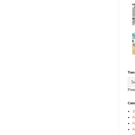
Tran
Pow
Cate
1
A
A
A