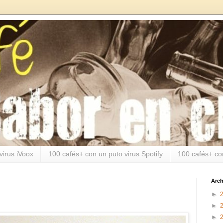
virus iVoox
100 cafés+ con un puto virus Spotify
100 cafés+ co
Arch
►
►
►