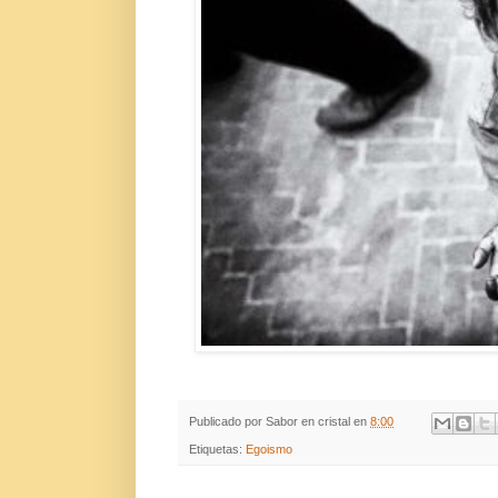
Publicado por
Sabor en cristal
en
8:00
Etiquetas:
Egoismo