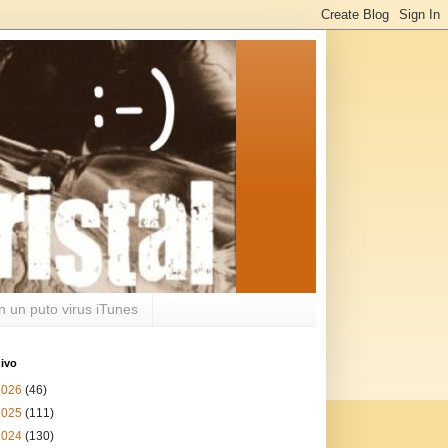
n un puto virus iTunes
ivo
2026
(46)
2025
(111)
2024
(130)