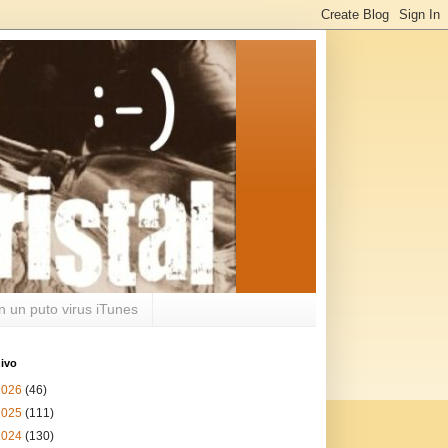
n un puto virus iTunes
ivo
2026
(46)
2025
(111)
2024
(130)