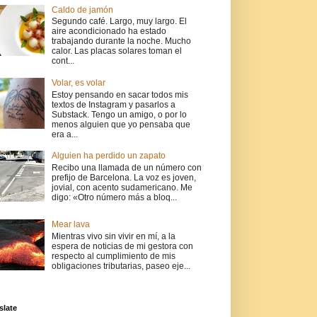
Caldo de jamón
Segundo café. Largo, muy largo. El
aire acondicionado ha estado
trabajando durante la noche. Mucho
calor. Las placas solares toman el
cont...
Volar, es volar
Estoy pensando en sacar todos mis
textos de Instagram y pasarlos a
Substack. Tengo un amigo, o por lo
menos alguien que yo pensaba que
era a...
Alguien ha perdido un zapato
Recibo una llamada de un número con
prefijo de Barcelona. La voz es joven,
jovial, con acento sudamericano. Me
digo: «Otro número más a bloq...
Mear lava
Mientras vivo sin vivir en mí, a la
espera de noticias de mi gestora con
respecto al cumplimiento de mis
obligaciones tributarias, paseo eje...
slate