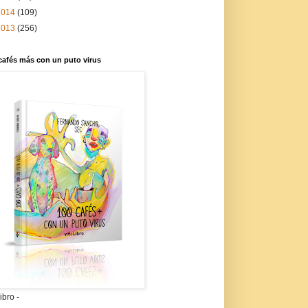
2014
(109)
2013
(256)
cafés más con un puto virus
libro -