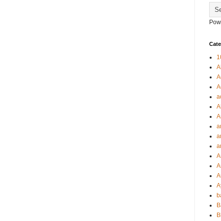
Pow
Cate
1
A
A
A
a
A
A
a
a
a
A
A
A
A
b
B
B