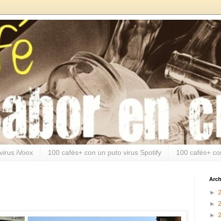
virus iVoox
100 cafés+ con un puto virus Spotify
100 cafés+ co
Arch
►
►
►