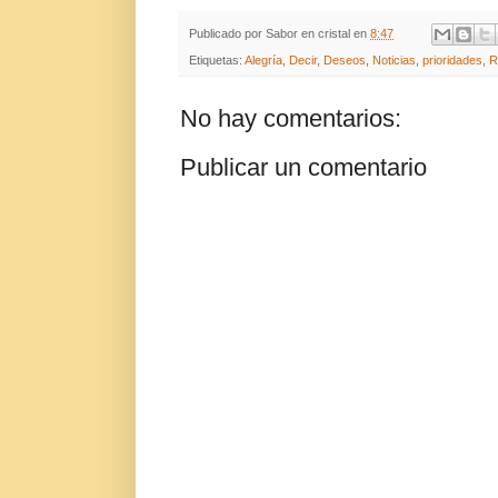
Publicado por
Sabor en cristal
en
8:47
Etiquetas:
Alegría
,
Decir
,
Deseos
,
Noticias
,
prioridades
,
R
No hay comentarios:
Publicar un comentario