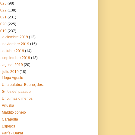
2023
(98)
2022
(138)
2021
(231)
2020
(225)
2019
(237)
►
diciembre 2019
(12)
►
noviembre 2019
(15)
►
octubre 2019
(14)
►
septiembre 2019
(18)
►
agosto 2019
(20)
▼
julio 2019
(18)
Llega Agosto
Una palabra. Bueno, dos.
Grifos del pasado
Uno, más o menos
Anuska
Maldito conejo
Carapolla
Espejos
París - Dakar