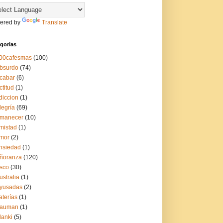
ered by
Translate
gorias
00cafesmas
(100)
bsurdo
(74)
cabar
(6)
ctitud
(1)
diccion
(1)
legría
(69)
manecer
(10)
mistad
(1)
mor
(2)
nsiedad
(1)
ñoranza
(120)
sco
(30)
ustralia
(1)
yusadas
(2)
aterías
(1)
auman
(1)
lanki
(5)