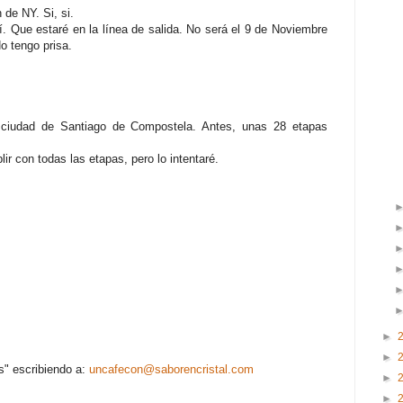
de NY. Si, si.
 sí. Que estaré en la línea de salida. No será el 9 de Noviembre
o tengo prisa.
ciudad de Santiago de Compostela. Antes, unas 28 etapas
ir con todas las etapas, pero lo intentaré.
►
►
s" escribiendo a:
uncafecon@saborencristal.com
►
►