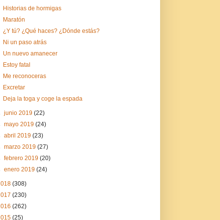
Historias de hormigas
Maratón
¿Y tú? ¿Qué haces? ¿Dónde estás?
Ni un paso atrás
Un nuevo amanecer
Estoy fatal
Me reconoceras
Excretar
Deja la toga y coge la espada
►
junio 2019
(22)
►
mayo 2019
(24)
►
abril 2019
(23)
►
marzo 2019
(27)
►
febrero 2019
(20)
►
enero 2019
(24)
2018
(308)
2017
(230)
2016
(262)
2015
(25)