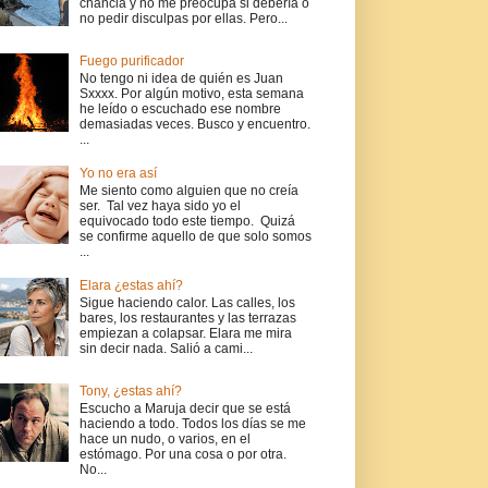
chancla y no me preocupa si debería o
no pedir disculpas por ellas. Pero...
Fuego purificador
No tengo ni idea de quién es Juan
Sxxxx. Por algún motivo, esta semana
he leído o escuchado ese nombre
demasiadas veces. Busco y encuentro.
...
Yo no era así
Me siento como alguien que no creía
ser. Tal vez haya sido yo el
equivocado todo este tiempo. Quizá
se confirme aquello de que solo somos
...
Elara ¿estas ahí?
Sigue haciendo calor. Las calles, los
bares, los restaurantes y las terrazas
empiezan a colapsar. Elara me mira
sin decir nada. Salió a cami...
Tony, ¿estas ahí?
Escucho a Maruja decir que se está
haciendo a todo. Todos los días se me
hace un nudo, o varios, en el
estómago. Por una cosa o por otra.
No...