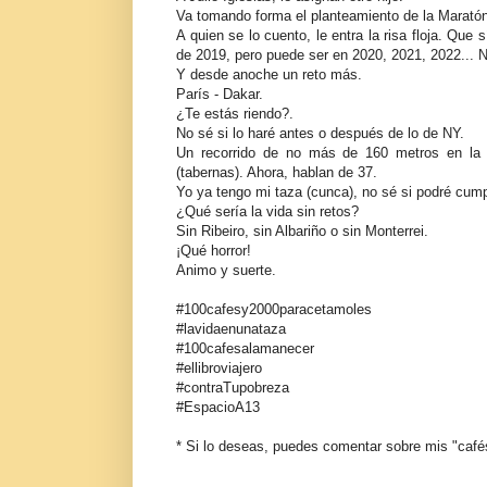
Va tomando forma el planteamiento de la Maratón 
A quien se lo cuento, le entra la risa floja. Que
de 2019, pero puede ser en 2020, 2021, 2022... N
Y desde anoche un reto más.
París - Dakar.
¿Te estás riendo?.
No sé si lo haré antes o después de lo de NY.
Un recorrido de no más de 160 metros en la 
(tabernas). Ahora, hablan de 37.
Yo ya tengo mi taza (cunca), no sé si podré cumpl
¿Qué sería la vida sin retos?
Sin Ribeiro, sin Albariño o sin Monterrei.
¡Qué horror!
Animo y suerte.
#100cafesy2000paracetamoles
#lavidaenunataza
#100cafesalamanecer
#ellibroviajero
#contraTupobreza
#EspacioA13
* Si lo deseas, puedes comentar sobre mis "café