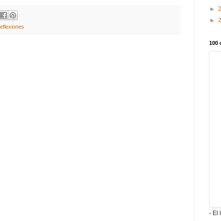
►
►
eflexiones
100 
- El 