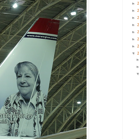
►
►
►
►
►
►
►
▼