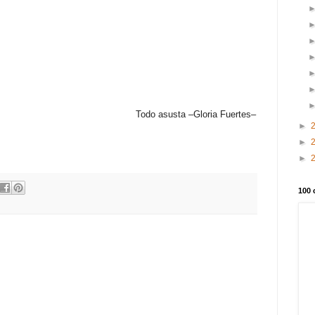
Todo asusta –Gloria Fuertes–
►
►
►
100 