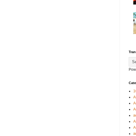
Tran
Pow
Cate
1
A
A
A
a
A
A
a