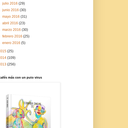
►
julio 2016
(29)
►
junio 2016
(30)
►
mayo 2016
(31)
►
abril 2016
(23)
►
marzo 2016
(30)
►
febrero 2016
(25)
►
enero 2016
(5)
2015
(25)
2014
(109)
2013
(256)
cafés más con un puto virus