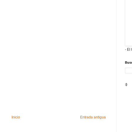
- El 
Busc
:)
Inicio
Entrada antigua