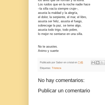
los aires que se forman y la lluvia.
Los ruidos que en la noche nadie hace
–la silla vacía siempre cruje–,
asusta la maldad y la alegría,
el dolor, la serpiente, el mar, el libro,
asusta ser feliz, asusta el fuego,
sobrecoge la paz, se teme algo,
asusta todo trigo, todo pobre,
lo mejor no sentarse en una silla.
No te asustes.
Animo y suerte
Publicado por
Sabor en cristal
en
7:45
Etiquetas:
Tristeza
No hay comentarios:
Publicar un comentario