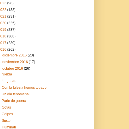
2023
(98)
2022
(138)
2021
(231)
2020
(225)
2019
(237)
2018
(308)
2017
(230)
2016
(262)
►
diciembre 2016
(23)
►
noviembre 2016
(17)
▼
octubre 2016
(26)
Niebla
Llego tarde
Con la Iglesia hemos topado
Un día fenomenal
Parte de guerra
Gotas
Golpes
Susto
Illuminati