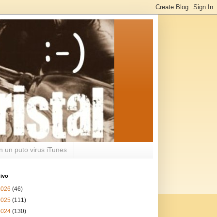
n un puto virus iTunes
ivo
2026
(46)
2025
(111)
2024
(130)