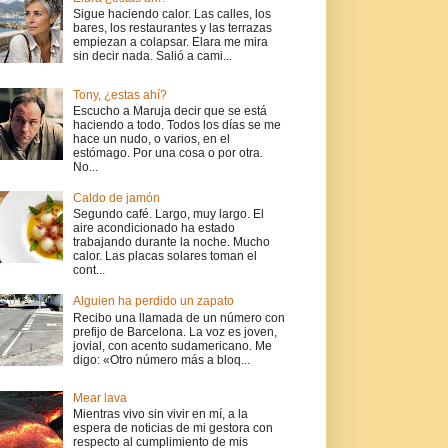
Sigue haciendo calor. Las calles, los
bares, los restaurantes y las terrazas
empiezan a colapsar. Elara me mira
sin decir nada. Salió a cami...
Tony, ¿estas ahí?
Escucho a Maruja decir que se está
haciendo a todo. Todos los días se me
hace un nudo, o varios, en el
estómago. Por una cosa o por otra.
No...
Caldo de jamón
Segundo café. Largo, muy largo. El
aire acondicionado ha estado
trabajando durante la noche. Mucho
calor. Las placas solares toman el
cont...
Alguien ha perdido un zapato
Recibo una llamada de un número con
prefijo de Barcelona. La voz es joven,
jovial, con acento sudamericano. Me
digo: «Otro número más a bloq...
Mear lava
Mientras vivo sin vivir en mí, a la
espera de noticias de mi gestora con
respecto al cumplimiento de mis