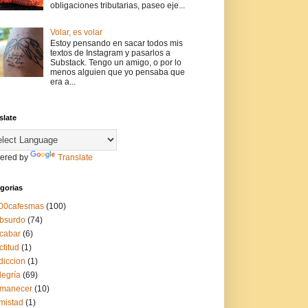
obligaciones tributarias, paseo eje...
Volar, es volar
Estoy pensando en sacar todos mis
textos de Instagram y pasarlos a
Substack. Tengo un amigo, o por lo
menos alguien que yo pensaba que
era a...
slate
ered by
Translate
gorias
00cafesmas
(100)
bsurdo
(74)
cabar
(6)
ctitud
(1)
diccion
(1)
legría
(69)
manecer
(10)
mistad
(1)