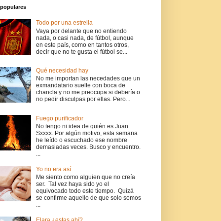
populares
Todo por una estrella
Vaya por delante que no entiendo
nada, o casi nada, de fútbol, aunque
en este país, como en tantos otros,
decir que no te gusta el fútbol se...
Qué necesidad hay
No me importan las necedades que un
exmandatario suelte con boca de
chancla y no me preocupa si debería o
no pedir disculpas por ellas. Pero...
Fuego purificador
No tengo ni idea de quién es Juan
Sxxxx. Por algún motivo, esta semana
he leído o escuchado ese nombre
demasiadas veces. Busco y encuentro.
...
Yo no era así
Me siento como alguien que no creía
ser. Tal vez haya sido yo el
equivocado todo este tiempo. Quizá
se confirme aquello de que solo somos
...
Elara ¿estas ahí?