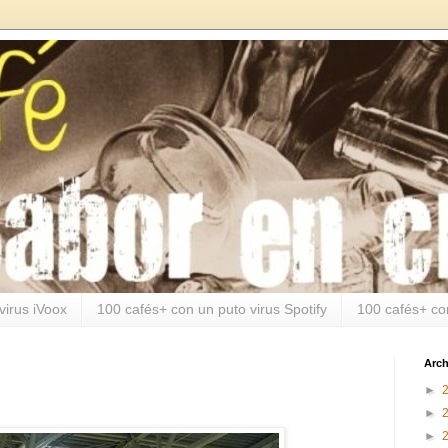
virus iVoox
100 cafés+ con un puto virus Spotify
100 cafés+ co
Arch
►
►
►