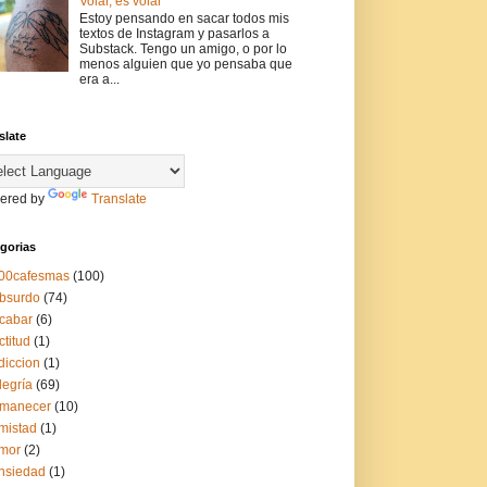
Volar, es volar
Estoy pensando en sacar todos mis
textos de Instagram y pasarlos a
Substack. Tengo un amigo, o por lo
menos alguien que yo pensaba que
era a...
slate
ered by
Translate
gorias
00cafesmas
(100)
bsurdo
(74)
cabar
(6)
ctitud
(1)
diccion
(1)
legría
(69)
manecer
(10)
mistad
(1)
mor
(2)
nsiedad
(1)