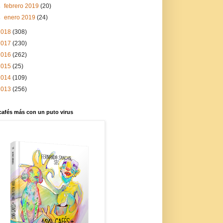
►
febrero 2019
(20)
►
enero 2019
(24)
2018
(308)
2017
(230)
2016
(262)
2015
(25)
2014
(109)
2013
(256)
cafés más con un puto virus