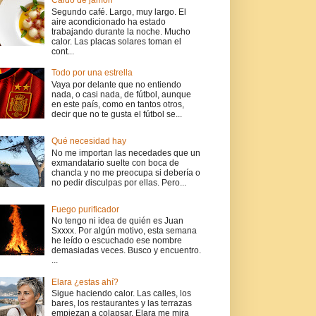
Caldo de jamón
Segundo café. Largo, muy largo. El
aire acondicionado ha estado
trabajando durante la noche. Mucho
calor. Las placas solares toman el
cont...
Todo por una estrella
Vaya por delante que no entiendo
nada, o casi nada, de fútbol, aunque
en este país, como en tantos otros,
decir que no te gusta el fútbol se...
Qué necesidad hay
No me importan las necedades que un
exmandatario suelte con boca de
chancla y no me preocupa si debería o
no pedir disculpas por ellas. Pero...
Fuego purificador
No tengo ni idea de quién es Juan
Sxxxx. Por algún motivo, esta semana
he leído o escuchado ese nombre
demasiadas veces. Busco y encuentro.
...
Elara ¿estas ahí?
Sigue haciendo calor. Las calles, los
bares, los restaurantes y las terrazas
empiezan a colapsar. Elara me mira