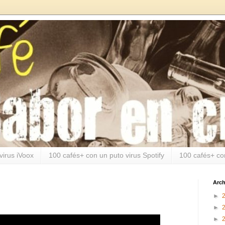
virus iVoox
100 cafés+ con un puto virus Spotify
100 cafés+ co
Arch
►
►
►