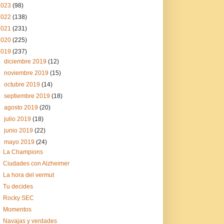
2023
(98)
2022
(138)
2021
(231)
2020
(225)
2019
(237)
►
diciembre 2019
(12)
►
noviembre 2019
(15)
►
octubre 2019
(14)
►
septiembre 2019
(18)
►
agosto 2019
(20)
►
julio 2019
(18)
►
junio 2019
(22)
▼
mayo 2019
(24)
La Champions
Ciudades con Alzheimer
La hora del vermut
Tu decides
Rocky SEC
Momentos
Navajas y verdades