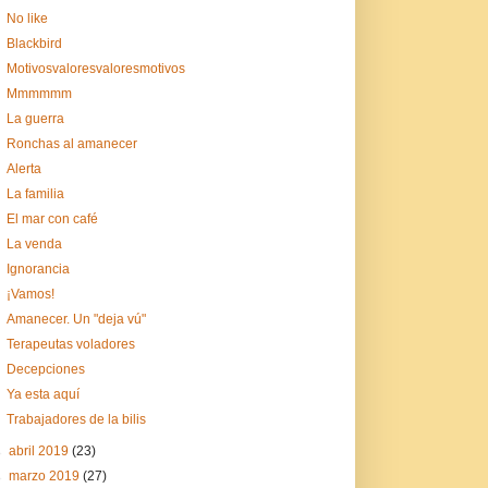
No like
Blackbird
Motivosvaloresvaloresmotivos
Mmmmmm
La guerra
Ronchas al amanecer
Alerta
La familia
El mar con café
La venda
Ignorancia
¡Vamos!
Amanecer. Un "deja vú"
Terapeutas voladores
Decepciones
Ya esta aquí
Trabajadores de la bilis
►
abril 2019
(23)
►
marzo 2019
(27)