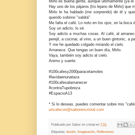
Mirlo es buena gente, aunque últimamente (ya le
Hay uno de los pájaros (tío lejano de Mirlo) que m
Mirlo le ha hablado (me sorprendo) de él y quie
querido sobrino "saldrá".
Me falta el café. Lo noto en los ojos, en la boca
Soy un adicto, lo sé.
Soy adicto a muchas cosas. Al café, al amanecer,
perejil, a cocinar, al vino, a un buen gintonic, a pa
Y me he quedado colgado mirando el cielo.
Amanece. Que tengas un buen día, Mirlo.
Vaya, también soy adicto al cielo.
Animo y suerte.
#100cafesy2000paracetamoles
#lavidaenunataza
#100cafesalamanecer
#contraTupobreza
#EspacioA13
* Si lo deseas, puedes comentar sobre mis "cafés
uncafecon@saborencristal.com
Publicado por
Sabor en cristal
en
7:01
Etiquetas:
ilusión
,
Imaginación
,
Reflexiones