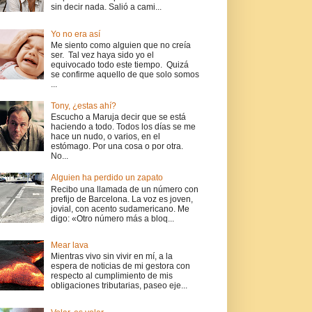
sin decir nada. Salió a cami...
Yo no era así
Me siento como alguien que no creía
ser. Tal vez haya sido yo el
equivocado todo este tiempo. Quizá
se confirme aquello de que solo somos
...
Tony, ¿estas ahí?
Escucho a Maruja decir que se está
haciendo a todo. Todos los días se me
hace un nudo, o varios, en el
estómago. Por una cosa o por otra.
No...
Alguien ha perdido un zapato
Recibo una llamada de un número con
prefijo de Barcelona. La voz es joven,
jovial, con acento sudamericano. Me
digo: «Otro número más a bloq...
Mear lava
Mientras vivo sin vivir en mí, a la
espera de noticias de mi gestora con
respecto al cumplimiento de mis
obligaciones tributarias, paseo eje...