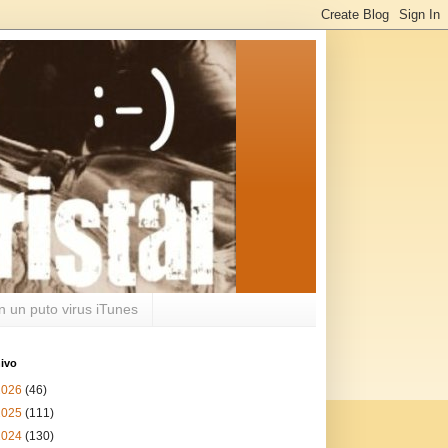
n un puto virus iTunes
ivo
2026
(46)
2025
(111)
2024
(130)