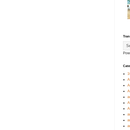
Tran
Pow
Cate
1
A
A
A
a
A
A
a
a
a