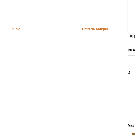
Inicio
Entrada antigua
- El 
Busc
:)
Más 