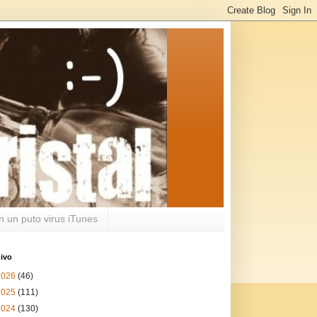
n un puto virus iTunes
ivo
2026
(46)
2025
(111)
2024
(130)