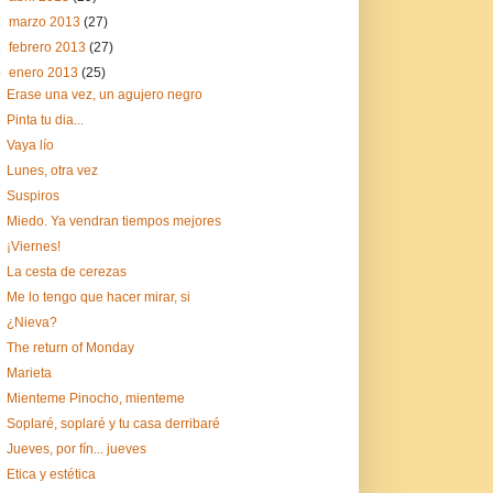
►
marzo 2013
(27)
►
febrero 2013
(27)
▼
enero 2013
(25)
Erase una vez, un agujero negro
Pinta tu dia...
Vaya lío
Lunes, otra vez
Suspiros
Miedo. Ya vendran tiempos mejores
¡Viernes!
La cesta de cerezas
Me lo tengo que hacer mirar, si
¿Nieva?
The return of Monday
Marieta
Mienteme Pinocho, mienteme
Soplaré, soplaré y tu casa derribaré
Jueves, por fín... jueves
Etica y estética