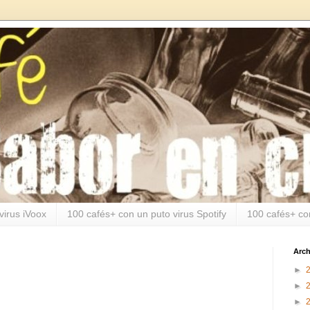
virus iVoox
100 cafés+ con un puto virus Spotify
100 cafés+ co
Arch
►
►
►