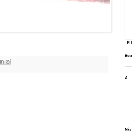
- El 
Busc
:)
Más 