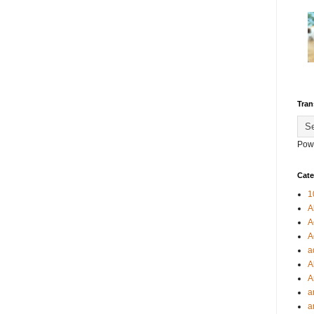
Tran
Pow
Cate
1
A
A
A
a
A
A
a
a