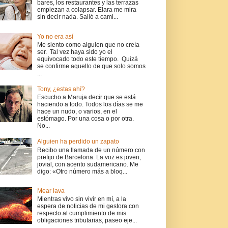
bares, los restaurantes y las terrazas
empiezan a colapsar. Elara me mira
sin decir nada. Salió a cami...
Yo no era así
Me siento como alguien que no creía
ser. Tal vez haya sido yo el
equivocado todo este tiempo. Quizá
se confirme aquello de que solo somos
...
Tony, ¿estas ahí?
Escucho a Maruja decir que se está
haciendo a todo. Todos los días se me
hace un nudo, o varios, en el
estómago. Por una cosa o por otra.
No...
Alguien ha perdido un zapato
Recibo una llamada de un número con
prefijo de Barcelona. La voz es joven,
jovial, con acento sudamericano. Me
digo: «Otro número más a bloq...
Mear lava
Mientras vivo sin vivir en mí, a la
espera de noticias de mi gestora con
respecto al cumplimiento de mis
obligaciones tributarias, paseo eje...