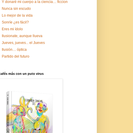
Y donaré mi cuerpo a la ciencia.... ficcion
Nunca sin escudo
Lo mejor de la vida
Sonríe ¿es fácil?
Eres mi ídolo
Ilusionate, aunque llueva
Jueves, jueves... el Jueves
Ilusión.... óptica
Partido del futuro
cafés más con un puto virus