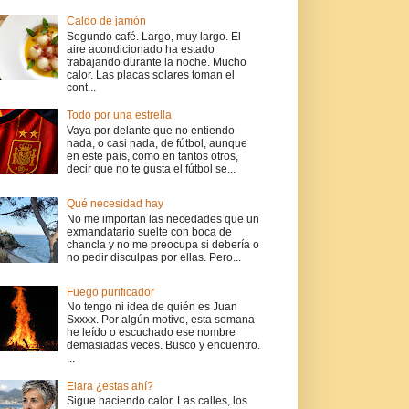
Caldo de jamón
Segundo café. Largo, muy largo. El
aire acondicionado ha estado
trabajando durante la noche. Mucho
calor. Las placas solares toman el
cont...
Todo por una estrella
Vaya por delante que no entiendo
nada, o casi nada, de fútbol, aunque
en este país, como en tantos otros,
decir que no te gusta el fútbol se...
Qué necesidad hay
No me importan las necedades que un
exmandatario suelte con boca de
chancla y no me preocupa si debería o
no pedir disculpas por ellas. Pero...
Fuego purificador
No tengo ni idea de quién es Juan
Sxxxx. Por algún motivo, esta semana
he leído o escuchado ese nombre
demasiadas veces. Busco y encuentro.
...
Elara ¿estas ahí?
Sigue haciendo calor. Las calles, los