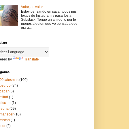
Volar, es volar
Estoy pensando en sacar todos mis
textos de Instagram y pasarlos a
Substack. Tengo un amigo, o por lo
menos alguien que yo pensaba que
era a...
slate
ered by
Translate
gorias
00cafesmas
(100)
bsurdo
(74)
cabar
(6)
ctitud
(1)
diccion
(1)
legría
(69)
manecer
(10)
mistad
(1)
mor
(2)