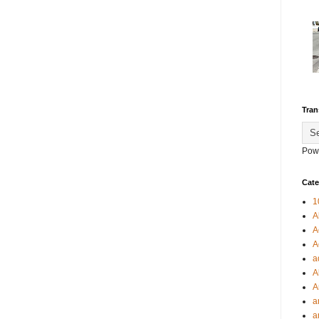
Tran
Pow
Cate
1
A
A
A
a
A
A
a
a