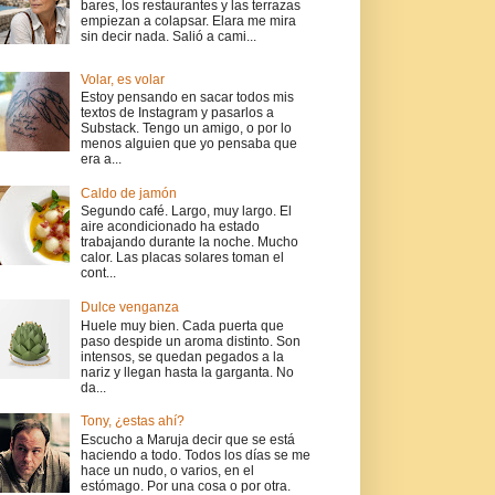
bares, los restaurantes y las terrazas
empiezan a colapsar. Elara me mira
sin decir nada. Salió a cami...
Volar, es volar
Estoy pensando en sacar todos mis
textos de Instagram y pasarlos a
Substack. Tengo un amigo, o por lo
menos alguien que yo pensaba que
era a...
Caldo de jamón
Segundo café. Largo, muy largo. El
aire acondicionado ha estado
trabajando durante la noche. Mucho
calor. Las placas solares toman el
cont...
Dulce venganza
Huele muy bien. Cada puerta que
paso despide un aroma distinto. Son
intensos, se quedan pegados a la
nariz y llegan hasta la garganta. No
da...
Tony, ¿estas ahí?
Escucho a Maruja decir que se está
haciendo a todo. Todos los días se me
hace un nudo, o varios, en el
estómago. Por una cosa o por otra.