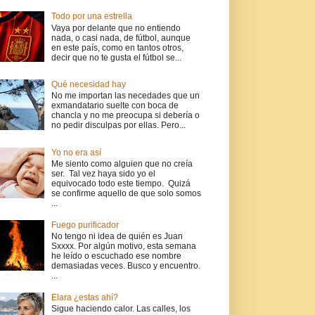
Todo por una estrella
Vaya por delante que no entiendo
nada, o casi nada, de fútbol, aunque
en este país, como en tantos otros,
decir que no te gusta el fútbol se...
Qué necesidad hay
No me importan las necedades que un
exmandatario suelte con boca de
chancla y no me preocupa si debería o
no pedir disculpas por ellas. Pero...
Yo no era así
Me siento como alguien que no creía
ser. Tal vez haya sido yo el
equivocado todo este tiempo. Quizá
se confirme aquello de que solo somos
...
Fuego purificador
No tengo ni idea de quién es Juan
Sxxxx. Por algún motivo, esta semana
he leído o escuchado ese nombre
demasiadas veces. Busco y encuentro.
...
Elara ¿estas ahí?
Sigue haciendo calor. Las calles, los