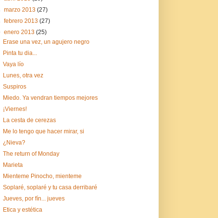
►
marzo 2013
(27)
►
febrero 2013
(27)
▼
enero 2013
(25)
Erase una vez, un agujero negro
Pinta tu dia...
Vaya lío
Lunes, otra vez
Suspiros
Miedo. Ya vendran tiempos mejores
¡Viernes!
La cesta de cerezas
Me lo tengo que hacer mirar, si
¿Nieva?
The return of Monday
Marieta
Mienteme Pinocho, mienteme
Soplaré, soplaré y tu casa derribaré
Jueves, por fín... jueves
Etica y estética