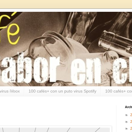
virus iVoox
100 cafés+ con un puto virus Spotify
100 cafés+ co
Arch
►
►
►