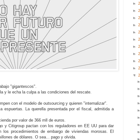
►
►
►
►
►
►
►
►
►
►
▼
abajo "gigantescos".
la y le echa la culpa a las condiciones del rescate.
pen con el modelo de outsourcing y quieren "internalizar".
a espuertas. La querella presentada por el fiscal, admitida a
ienda por valor de 366 mll de euros.
o y Citigroup pactan con los reguladores en EE UU para dar
en los procedimientos de embargo de viviendas morosas. El
lones de dólares. O sea... pago y olvida.