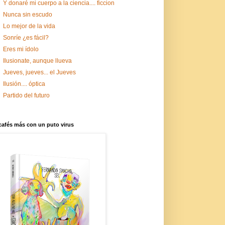
Y donaré mi cuerpo a la ciencia.... ficcion
Nunca sin escudo
Lo mejor de la vida
Sonríe ¿es fácil?
Eres mi ídolo
Ilusionate, aunque llueva
Jueves, jueves... el Jueves
Ilusión.... óptica
Partido del futuro
cafés más con un puto virus