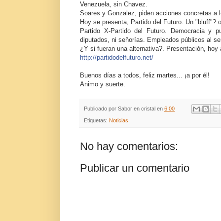
Venezuela, sin Chavez.
Soares y Gonzalez, piden acciones concretas a l
Hoy se presenta, Partido del Futuro. Un "bluff"? 
Partido X-Partido del Futuro. Democracia y p
diputados, ni señorías. Empleados públicos al se
¿Y si fueran una alternativa?. Presentación, hoy a
http://
partidodelfuturo.net/
Buenos días a todos, feliz martes... ¡a por él!
Animo y suerte.
Publicado por
Sabor en cristal
en
6:00
Etiquetas:
Noticias
No hay comentarios:
Publicar un comentario