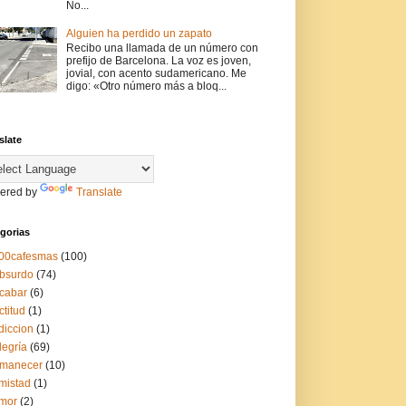
No...
Alguien ha perdido un zapato
Recibo una llamada de un número con
prefijo de Barcelona. La voz es joven,
jovial, con acento sudamericano. Me
digo: «Otro número más a bloq...
slate
ered by
Translate
gorias
00cafesmas
(100)
bsurdo
(74)
cabar
(6)
ctitud
(1)
diccion
(1)
legría
(69)
manecer
(10)
mistad
(1)
mor
(2)