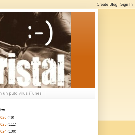
n un puto virus iTunes
ivo
2026
(46)
2025
(111)
2024
(130)