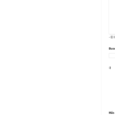
- El 
Busc
:)
Más 