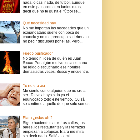
nada, o casi nada, de fútbol, aunque
en este país, como en tantos otros,
decir que no te gusta el fútbol se...
Qué necesidad hay
No me importan las necedades que un
exmandatario suelte con boca de
chancla y no me preocupa si debería o
no pedir disculpas por ellas. Pero...
Fuego purificador
No tengo ni idea de quién es Juan
Sxxxx. Por algún motivo, esta semana
he leído o escuchado ese nombre
demasiadas veces. Busco y encuentro.
...
Yo no era así
Me siento como alguien que no creía
ser. Tal vez haya sido yo el
equivocado todo este tiempo. Quizá
se confirme aquello de que solo somos
...
Elara ¿estas ahí?
Sigue haciendo calor. Las calles, los
bares, los restaurantes y las terrazas
empiezan a colapsar. Elara me mira
sin decir nada. Salió a cami...