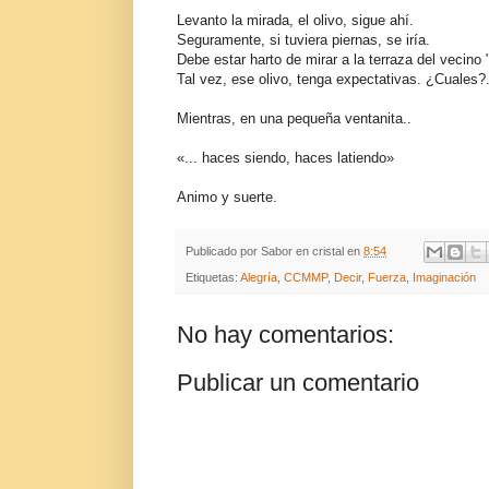
Levanto la mirada, el olivo, sigue ahí.
Seguramente, si tuviera piernas, se iría.
Debe estar harto de mirar a la terraza del vecino
Tal vez, ese olivo, tenga expectativas. ¿Cuales?
Mientras, en una pequeña ventanita..
«... haces siendo, haces latiendo»
Animo y suerte.
Publicado por
Sabor en cristal
en
8:54
Etiquetas:
Alegría
,
CCMMP
,
Decir
,
Fuerza
,
Imaginación
No hay comentarios:
Publicar un comentario