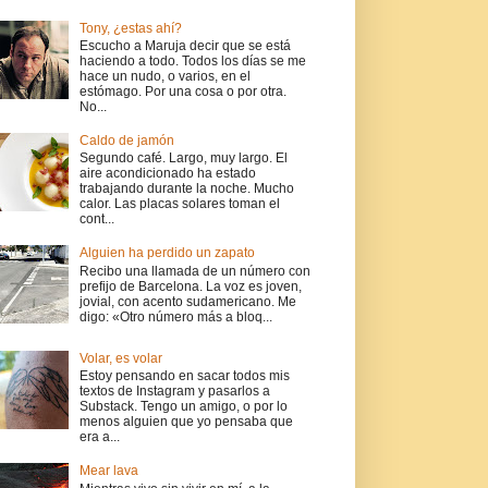
Tony, ¿estas ahí?
Escucho a Maruja decir que se está
haciendo a todo. Todos los días se me
hace un nudo, o varios, en el
estómago. Por una cosa o por otra.
No...
Caldo de jamón
Segundo café. Largo, muy largo. El
aire acondicionado ha estado
trabajando durante la noche. Mucho
calor. Las placas solares toman el
cont...
Alguien ha perdido un zapato
Recibo una llamada de un número con
prefijo de Barcelona. La voz es joven,
jovial, con acento sudamericano. Me
digo: «Otro número más a bloq...
Volar, es volar
Estoy pensando en sacar todos mis
textos de Instagram y pasarlos a
Substack. Tengo un amigo, o por lo
menos alguien que yo pensaba que
era a...
Mear lava