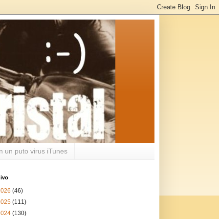
n un puto virus iTunes
ivo
2026
(46)
2025
(111)
2024
(130)