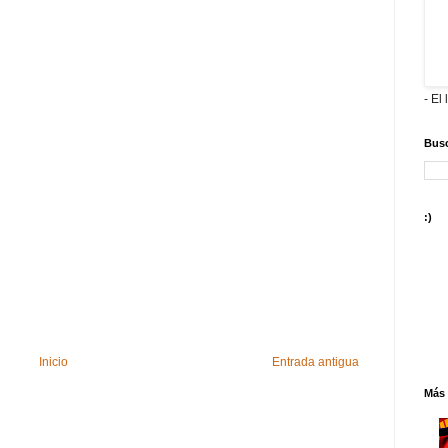
- El 
Busc
:)
Inicio
Entrada antigua
Más 