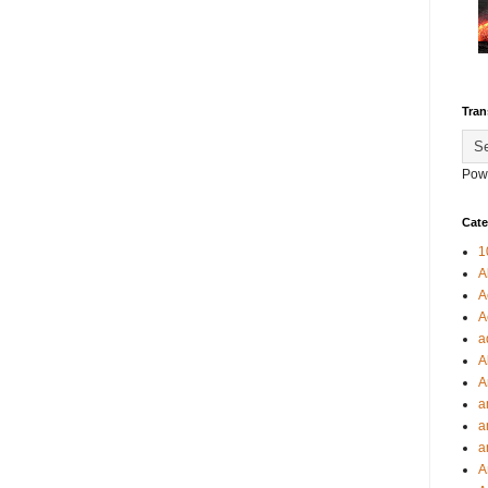
Tran
Pow
Cate
1
A
A
A
a
A
A
a
a
a
A