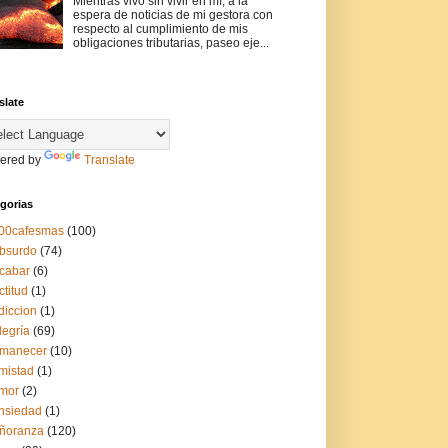
Mientras vivo sin vivir en mí, a la
espera de noticias de mi gestora con
respecto al cumplimiento de mis
obligaciones tributarias, paseo eje...
slate
ered by
Translate
gorias
00cafesmas
(100)
bsurdo
(74)
cabar
(6)
ctitud
(1)
diccion
(1)
legría
(69)
manecer
(10)
mistad
(1)
mor
(2)
nsiedad
(1)
ñoranza
(120)