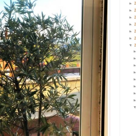
►
►
►
►
►
►
▼