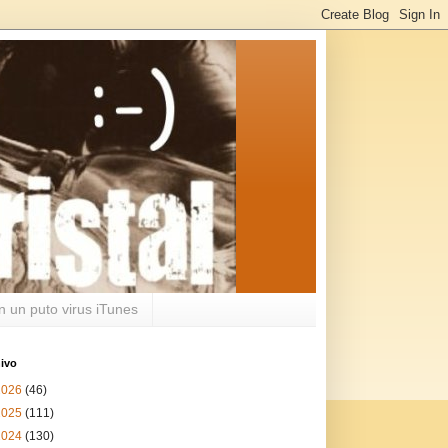
n un puto virus iTunes
ivo
2026
(46)
2025
(111)
2024
(130)