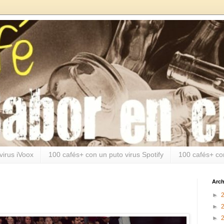
virus iVoox
100 cafés+ con un puto virus Spotify
100 cafés+ co
Arch
►
►
►