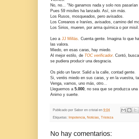
No, no... "No ganamos nada y solo nos pasarían c
Pues 59 misiles ha lanzado. Así, sin más.
Los Rusos, mosqueados, pero avisados.
Los Coreanos e Iraníes, avisados, camino del m
Los Sirios, mueren, por arma química o por misil.
Leo a
JJ Millás
. Cuenta gente. Imagina lo que ha
las valora.
Miedo, en esas caras, hay miedo.
Al mejor estilo, de
TOC verificador
. Contó, busca
se pudiera producir una desgracia.
Os pido un favor. Salid a la calle, contad gente.
Si, veréis miedo en sus caras, y en la vuestra, t
Venga, vamos, uno más, otro...
Lleguemos a
5.000
, no sea que se produzca una 
Animo y suerte.
Publicado por
Sabor en cristal
en
9:04
Etiquetas:
Impotencia
,
Noticias
,
Tristeza
No hay comentarios: