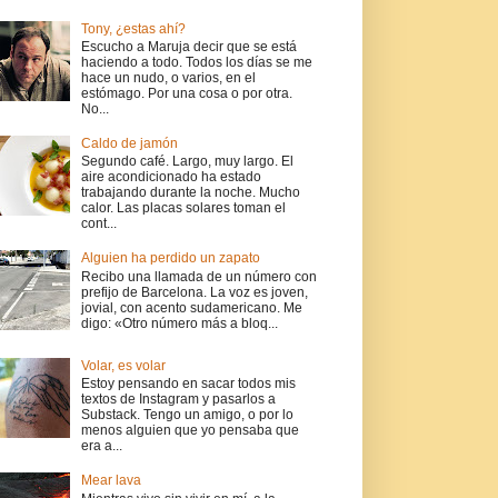
Tony, ¿estas ahí?
Escucho a Maruja decir que se está
haciendo a todo. Todos los días se me
hace un nudo, o varios, en el
estómago. Por una cosa o por otra.
No...
Caldo de jamón
Segundo café. Largo, muy largo. El
aire acondicionado ha estado
trabajando durante la noche. Mucho
calor. Las placas solares toman el
cont...
Alguien ha perdido un zapato
Recibo una llamada de un número con
prefijo de Barcelona. La voz es joven,
jovial, con acento sudamericano. Me
digo: «Otro número más a bloq...
Volar, es volar
Estoy pensando en sacar todos mis
textos de Instagram y pasarlos a
Substack. Tengo un amigo, o por lo
menos alguien que yo pensaba que
era a...
Mear lava