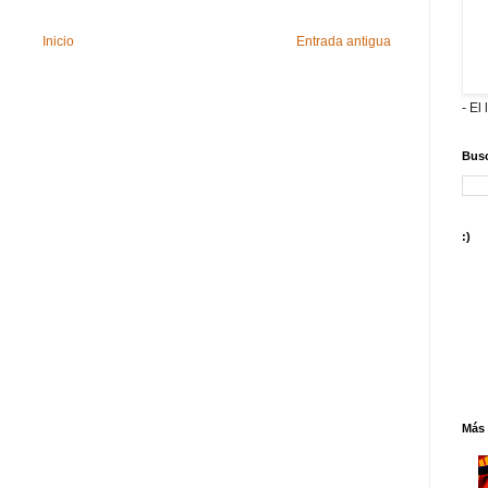
Inicio
Entrada antigua
- El 
Busc
:)
Más 