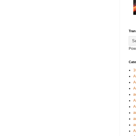
Tran
Pow
Cate
1
A
A
A
a
A
A
a
a
a
A