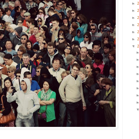
►
►
►
►
►
►
▼