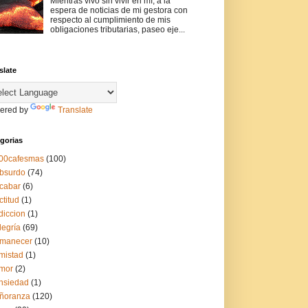
Mientras vivo sin vivir en mí, a la
espera de noticias de mi gestora con
respecto al cumplimiento de mis
obligaciones tributarias, paseo eje...
slate
ered by
Translate
gorias
00cafesmas
(100)
bsurdo
(74)
cabar
(6)
ctitud
(1)
diccion
(1)
legría
(69)
manecer
(10)
mistad
(1)
mor
(2)
nsiedad
(1)
ñoranza
(120)