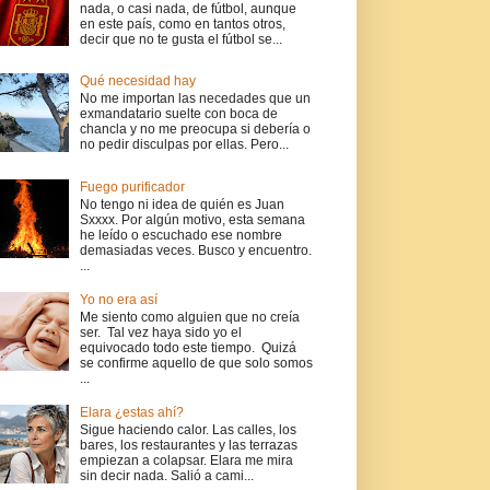
nada, o casi nada, de fútbol, aunque
en este país, como en tantos otros,
decir que no te gusta el fútbol se...
Qué necesidad hay
No me importan las necedades que un
exmandatario suelte con boca de
chancla y no me preocupa si debería o
no pedir disculpas por ellas. Pero...
Fuego purificador
No tengo ni idea de quién es Juan
Sxxxx. Por algún motivo, esta semana
he leído o escuchado ese nombre
demasiadas veces. Busco y encuentro.
...
Yo no era así
Me siento como alguien que no creía
ser. Tal vez haya sido yo el
equivocado todo este tiempo. Quizá
se confirme aquello de que solo somos
...
Elara ¿estas ahí?
Sigue haciendo calor. Las calles, los
bares, los restaurantes y las terrazas
empiezan a colapsar. Elara me mira
sin decir nada. Salió a cami...