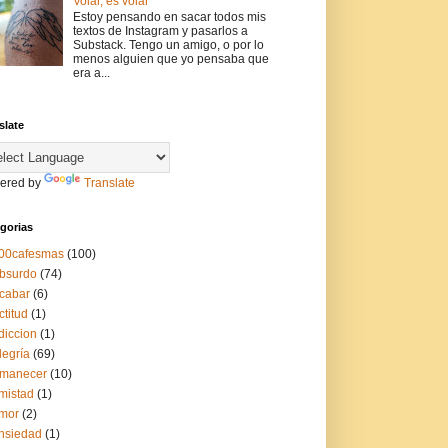
Volar, es volar
Estoy pensando en sacar todos mis
textos de Instagram y pasarlos a
Substack. Tengo un amigo, o por lo
menos alguien que yo pensaba que
era a...
slate
ered by
Translate
gorias
00cafesmas
(100)
bsurdo
(74)
cabar
(6)
ctitud
(1)
diccion
(1)
legría
(69)
manecer
(10)
mistad
(1)
mor
(2)
nsiedad
(1)