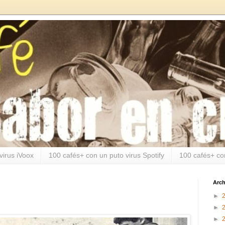
virus iVoox
100 cafés+ con un puto virus Spotify
100 cafés+ co
Arch
►
►
►