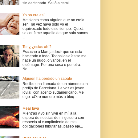
sin decir nada. Salió a cami...
Yo no era así
Me siento como alguien que no creía
ser. Tal vez haya sido yo el
equivocado todo este tiempo. Quizá
se confirme aquello de que solo somos
...
Tony, ¿estas ahí?
Escucho a Maruja decir que se está
haciendo a todo. Todos los días se me
hace un nudo, o varios, en el
estómago. Por una cosa o por otra.
No...
Alguien ha perdido un zapato
Recibo una llamada de un número con
prefijo de Barcelona. La voz es joven,
jovial, con acento sudamericano. Me
digo: «Otro número más a bloq...
Mear lava
Mientras vivo sin vivir en mí, a la
espera de noticias de mi gestora con
respecto al cumplimiento de mis
obligaciones tributarias, paseo eje...