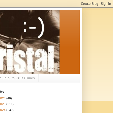
n un puto virus iTunes
ivo
2026
(46)
2025
(111)
2024
(130)