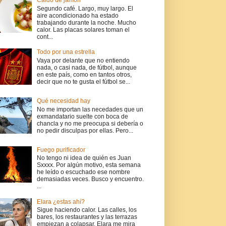
Caldo de jamón
Segundo café. Largo, muy largo. El
aire acondicionado ha estado
trabajando durante la noche. Mucho
calor. Las placas solares toman el
cont...
Todo por una estrella
Vaya por delante que no entiendo
nada, o casi nada, de fútbol, aunque
en este país, como en tantos otros,
decir que no te gusta el fútbol se...
Qué necesidad hay
No me importan las necedades que un
exmandatario suelte con boca de
chancla y no me preocupa si debería o
no pedir disculpas por ellas. Pero...
Fuego purificador
No tengo ni idea de quién es Juan
Sxxxx. Por algún motivo, esta semana
he leído o escuchado ese nombre
demasiadas veces. Busco y encuentro.
...
Elara ¿estas ahí?
Sigue haciendo calor. Las calles, los
bares, los restaurantes y las terrazas
empiezan a colapsar. Elara me mira