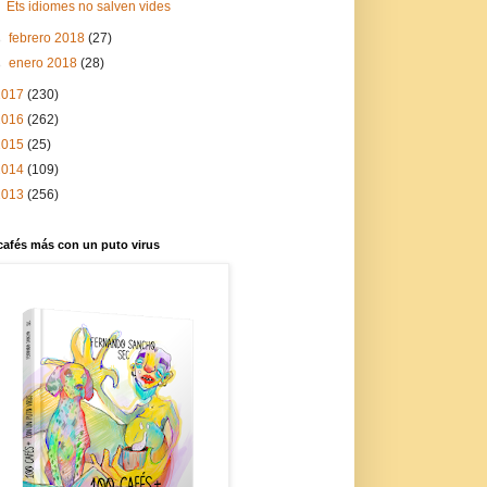
Ets idiomes no salven vides
►
febrero 2018
(27)
►
enero 2018
(28)
2017
(230)
2016
(262)
2015
(25)
2014
(109)
2013
(256)
cafés más con un puto virus