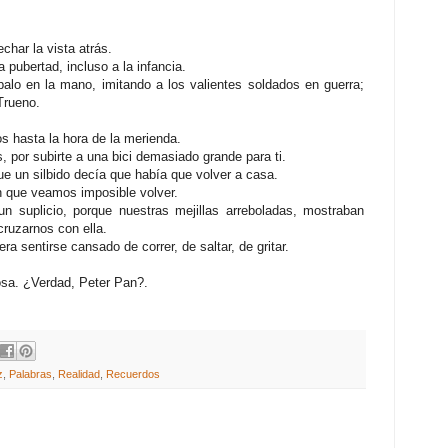
har la vista atrás.
 pubertad, incluso a la infancia.
palo en la mano, imitando a los valientes soldados en guerra;
 Trueno.
s hasta la hora de la merienda.
s, por subirte a una bici demasiado grande para ti.
e un silbido decía que había que volver a casa.
n que veamos imposible volver.
n suplicio, porque nuestras mejillas arreboladas, mostraban
ruzarnos con ella.
ra sentirse cansado de correr, de saltar, de gritar.
osa. ¿Verdad, Peter Pan?.
z
,
Palabras
,
Realidad
,
Recuerdos