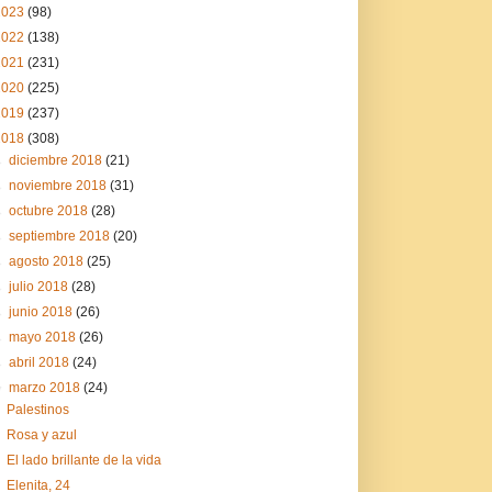
2023
(98)
2022
(138)
2021
(231)
2020
(225)
2019
(237)
2018
(308)
►
diciembre 2018
(21)
►
noviembre 2018
(31)
►
octubre 2018
(28)
►
septiembre 2018
(20)
►
agosto 2018
(25)
►
julio 2018
(28)
►
junio 2018
(26)
►
mayo 2018
(26)
►
abril 2018
(24)
▼
marzo 2018
(24)
Palestinos
Rosa y azul
El lado brillante de la vida
Elenita, 24