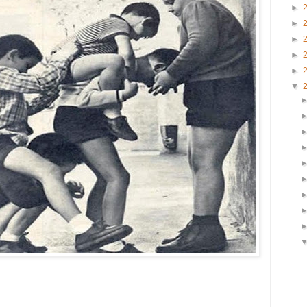
►
►
►
►
►
▼