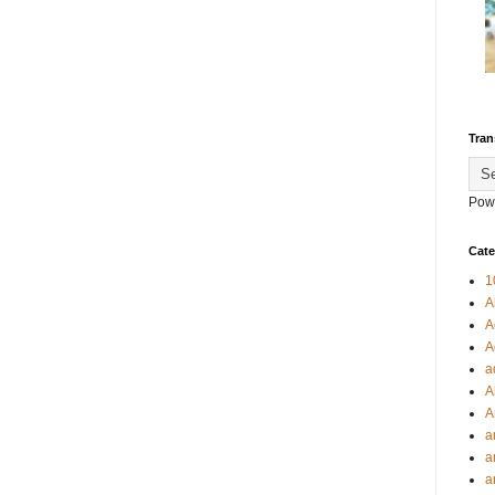
Tran
Pow
Cate
1
A
A
A
a
A
A
a
a
a