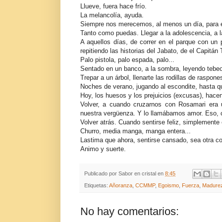
Llueve, fuera hace frío.
La melancolía, ayuda.
Siempre nos merecemos, al menos un día, para ec
Tanto como puedas. Llegar a la adolescencia, a la
A aquellos días, de correr en el parque con un 
repitiendo las historias del Jabato, de el Capitán
Palo pistola, palo espada, palo...
Sentado en un banco, a la sombra, leyendo tebeo
Trepar a un árbol, llenarte las rodillas de raspone
Noches de verano, jugando al escondite, hasta qu
Hoy, los huesos y los prejuicios (excusas), hace
Volver, a cuando cruzarnos con Rosamari era u
nuestra vergüenza. Y lo llamábamos amor. Eso, c
Volver atrás. Cuando sentirse feliz, simplemente e
Churro, media manga, manga entera...
Lastima que ahora, sentirse cansado, sea otra c
Animo y suerte.
Publicado por
Sabor en cristal
en
8:45
Etiquetas:
Añoranza
,
CCMMP
,
Egoismo
,
Fuerza
,
Madure
No hay comentarios: