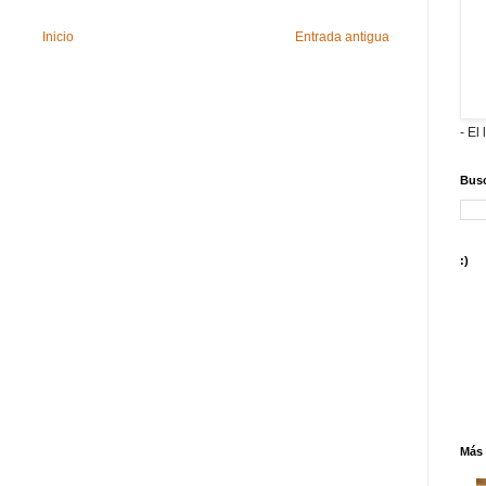
Inicio
Entrada antigua
- El 
Busc
:)
Más 