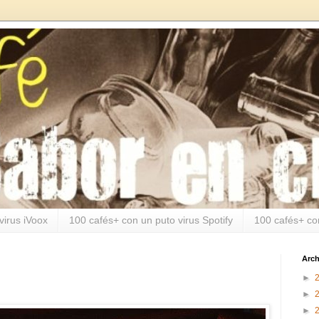
virus iVoox
100 cafés+ con un puto virus Spotify
100 cafés+ co
Arch
►
►
►