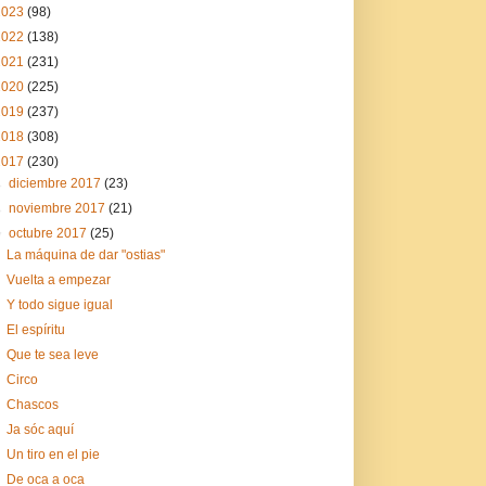
2023
(98)
2022
(138)
2021
(231)
2020
(225)
2019
(237)
2018
(308)
2017
(230)
►
diciembre 2017
(23)
►
noviembre 2017
(21)
▼
octubre 2017
(25)
La máquina de dar "ostias"
Vuelta a empezar
Y todo sigue igual
El espíritu
Que te sea leve
Circo
Chascos
Ja sóc aquí
Un tiro en el pie
De oca a oca