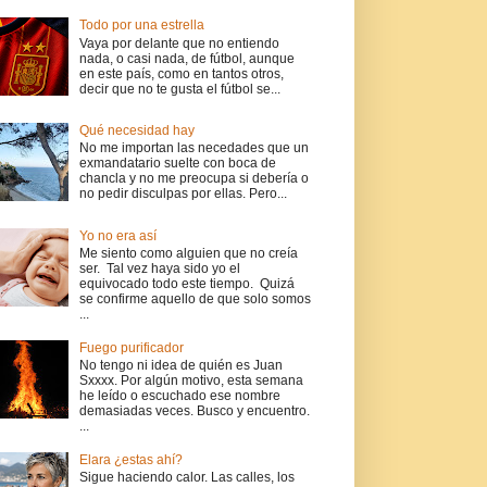
Todo por una estrella
Vaya por delante que no entiendo
nada, o casi nada, de fútbol, aunque
en este país, como en tantos otros,
decir que no te gusta el fútbol se...
Qué necesidad hay
No me importan las necedades que un
exmandatario suelte con boca de
chancla y no me preocupa si debería o
no pedir disculpas por ellas. Pero...
Yo no era así
Me siento como alguien que no creía
ser. Tal vez haya sido yo el
equivocado todo este tiempo. Quizá
se confirme aquello de que solo somos
...
Fuego purificador
No tengo ni idea de quién es Juan
Sxxxx. Por algún motivo, esta semana
he leído o escuchado ese nombre
demasiadas veces. Busco y encuentro.
...
Elara ¿estas ahí?
Sigue haciendo calor. Las calles, los