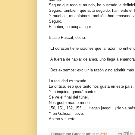
Seguro que todo el mundo, ha buscado la definició
Seguro, también, que acto seguido, han leído el T
Y muchos, muchísimos también, han repasado var
Seguro.
El saber, no ocupa lugar.
Blaise Pascal, decía:
"El corazón tiene razones que la razón no entien
"A fuerza de hablar de amor, uno llega a enamora
"Dos extremos: excluir la razón y no admitir más 
La realidad es tozuda.
La crítica, eso que tanto nos gusta en este país,
Y la inquina, ganará puntos.
Se ve el final del túnel.
Nos guste más o menos.
150, 151, 152, 153.... ¡Hagan juego!.. ¡No va más
Y en Galicia, llueve.
Animo y suerte.
Publicado por
Sabor en cristal
en
8:49