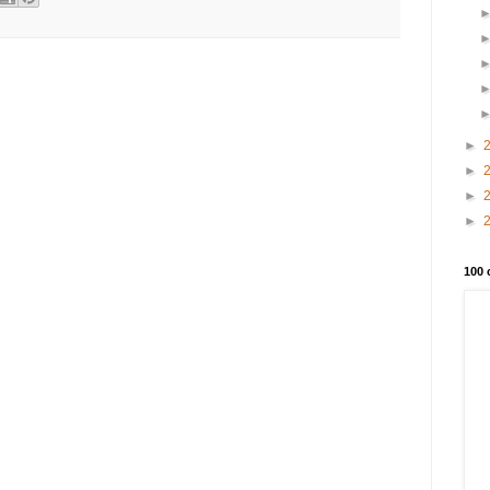
►
►
►
►
100 