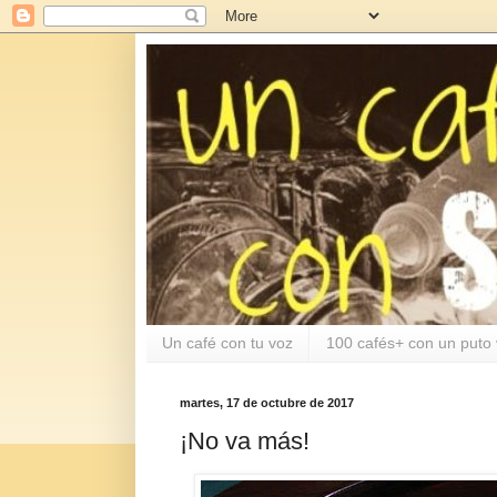
Un café con tu voz
100 cafés+ con un puto 
martes, 17 de octubre de 2017
¡No va más!