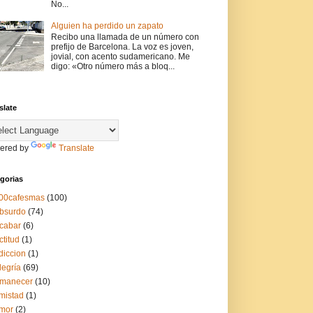
No...
Alguien ha perdido un zapato
Recibo una llamada de un número con
prefijo de Barcelona. La voz es joven,
jovial, con acento sudamericano. Me
digo: «Otro número más a bloq...
slate
ered by
Translate
gorias
00cafesmas
(100)
bsurdo
(74)
cabar
(6)
ctitud
(1)
diccion
(1)
legría
(69)
manecer
(10)
mistad
(1)
mor
(2)