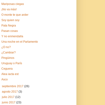
Mariposas ciegas
¡No va más!
O monte te que arder
Soy quien soy
Pata Negra
Pasan cosas
Y no enmendalla
Una noche en el Parlamento
¿O no?
¿Cambiar?
Pingüinos
Uruguay o París
Ceguera
Alea iacta est
Asco
►
septiembre 2017
(26)
►
agosto 2017
(3)
►
julio 2017
(12)
►
junio 2017
(23)