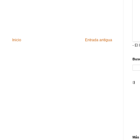
Inicio
Entrada antigua
- El 
Busc
:)
Más 