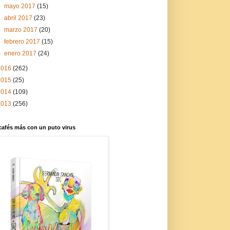
►
mayo 2017
(15)
►
abril 2017
(23)
►
marzo 2017
(20)
►
febrero 2017
(15)
►
enero 2017
(24)
2016
(262)
2015
(25)
2014
(109)
2013
(256)
cafés más con un puto virus