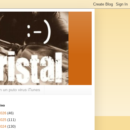
n un puto virus iTunes
ivo
2026
(46)
2025
(111)
2024
(130)