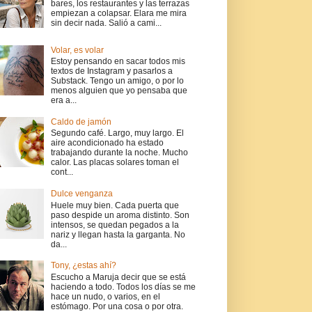
bares, los restaurantes y las terrazas
empiezan a colapsar. Elara me mira
sin decir nada. Salió a cami...
Volar, es volar
Estoy pensando en sacar todos mis
textos de Instagram y pasarlos a
Substack. Tengo un amigo, o por lo
menos alguien que yo pensaba que
era a...
Caldo de jamón
Segundo café. Largo, muy largo. El
aire acondicionado ha estado
trabajando durante la noche. Mucho
calor. Las placas solares toman el
cont...
Dulce venganza
Huele muy bien. Cada puerta que
paso despide un aroma distinto. Son
intensos, se quedan pegados a la
nariz y llegan hasta la garganta. No
da...
Tony, ¿estas ahí?
Escucho a Maruja decir que se está
haciendo a todo. Todos los días se me
hace un nudo, o varios, en el
estómago. Por una cosa o por otra.