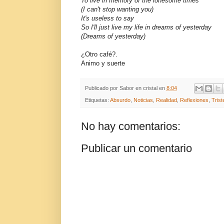
To live in memory of the lonesome times
(I can't stop wanting you)
It's useless to say
So I'll just live my life in dreams of yesterday
(Dreams of yesterday)
¿Otro café?.
Animo y suerte
Publicado por
Sabor en cristal
en
8:04
Etiquetas:
Absurdo
,
Noticias
,
Realidad
,
Reflexiones
,
Trist
No hay comentarios:
Publicar un comentario