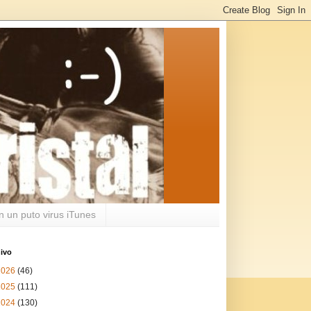
n un puto virus iTunes
ivo
2026
(46)
2025
(111)
2024
(130)