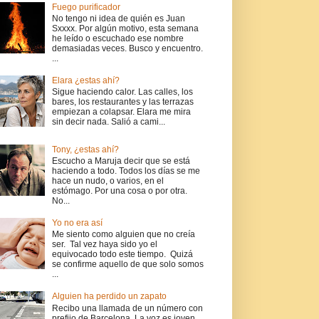
Fuego purificador
No tengo ni idea de quién es Juan
Sxxxx. Por algún motivo, esta semana
he leído o escuchado ese nombre
demasiadas veces. Busco y encuentro.
...
Elara ¿estas ahí?
Sigue haciendo calor. Las calles, los
bares, los restaurantes y las terrazas
empiezan a colapsar. Elara me mira
sin decir nada. Salió a cami...
Tony, ¿estas ahí?
Escucho a Maruja decir que se está
haciendo a todo. Todos los días se me
hace un nudo, o varios, en el
estómago. Por una cosa o por otra.
No...
Yo no era así
Me siento como alguien que no creía
ser. Tal vez haya sido yo el
equivocado todo este tiempo. Quizá
se confirme aquello de que solo somos
...
Alguien ha perdido un zapato
Recibo una llamada de un número con
prefijo de Barcelona. La voz es joven,