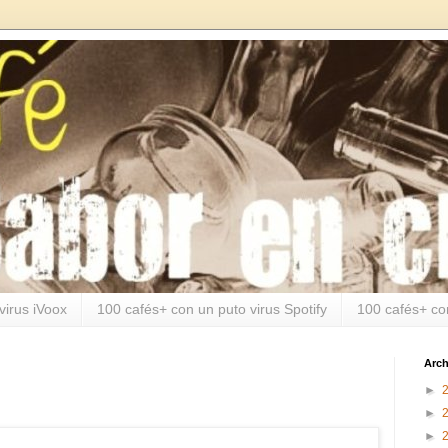
virus iVoox
100 cafés+ con un puto virus Spotify
100 cafés+ co
Arch
►
►
►