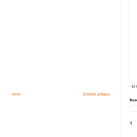
- El 
Inicio
Entrada antigua
Busc
:)