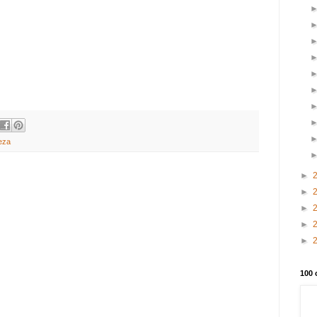
eza
►
►
►
►
►
100 