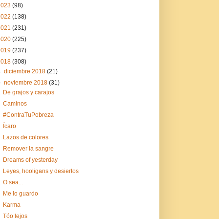
2023
(98)
2022
(138)
2021
(231)
2020
(225)
2019
(237)
2018
(308)
►
diciembre 2018
(21)
▼
noviembre 2018
(31)
De grajos y carajos
Caminos
#ContraTuPobreza
Ícaro
Lazos de colores
Remover la sangre
Dreams of yesterday
Leyes, hooligans y desiertos
O sea...
Me lo guardo
Karma
Tóo lejos