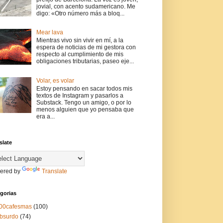
jovial, con acento sudamericano. Me
digo: «Otro número más a bloq...
Mear lava
Mientras vivo sin vivir en mí, a la
espera de noticias de mi gestora con
respecto al cumplimiento de mis
obligaciones tributarias, paseo eje...
Volar, es volar
Estoy pensando en sacar todos mis
textos de Instagram y pasarlos a
Substack. Tengo un amigo, o por lo
menos alguien que yo pensaba que
era a...
slate
ered by
Translate
gorias
00cafesmas
(100)
bsurdo
(74)