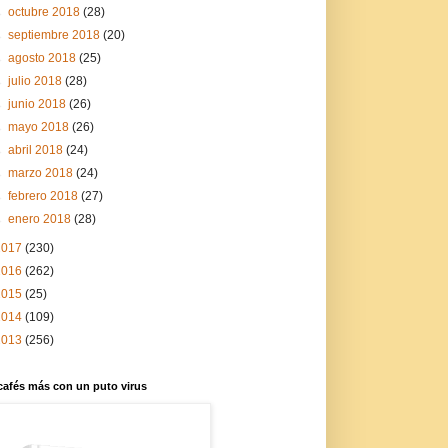
►
octubre 2018
(28)
►
septiembre 2018
(20)
►
agosto 2018
(25)
►
julio 2018
(28)
►
junio 2018
(26)
►
mayo 2018
(26)
►
abril 2018
(24)
►
marzo 2018
(24)
►
febrero 2018
(27)
►
enero 2018
(28)
2017
(230)
2016
(262)
2015
(25)
2014
(109)
2013
(256)
cafés más con un puto virus