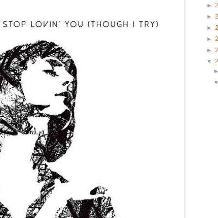
►
►
►
►
►
▼