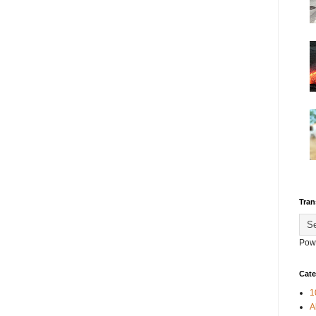
Tran
Pow
Cate
1
A