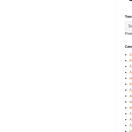
Tran
Pow
Cate
1
A
A
A
a
A
A
a
a
a
A
A
A
A