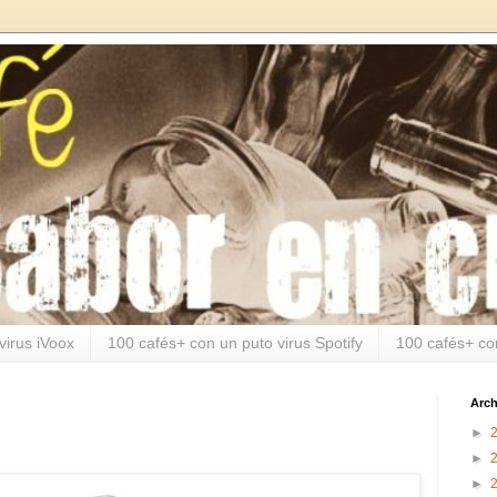
virus iVoox
100 cafés+ con un puto virus Spotify
100 cafés+ co
Arch
►
►
►