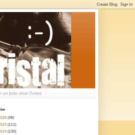
n un puto virus iTunes
ivo
2026
(46)
2025
(111)
2024
(130)