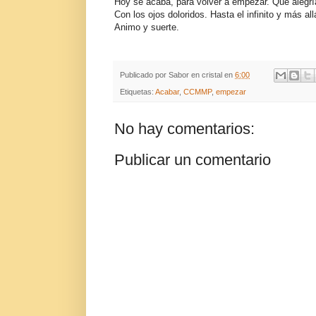
Hoy se acaba, para volver a empezar. Que alegrí
Con los ojos doloridos. Hasta el infinito y más al
Animo y suerte.
Publicado por
Sabor en cristal
en
6:00
Etiquetas:
Acabar
,
CCMMP
,
empezar
No hay comentarios:
Publicar un comentario