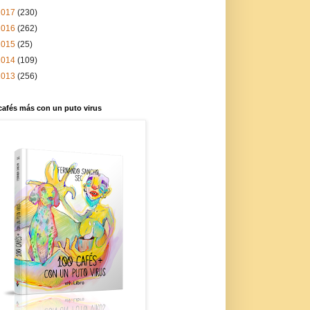
2017
(230)
2016
(262)
2015
(25)
2014
(109)
2013
(256)
cafés más con un puto virus