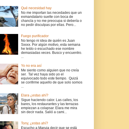
Qué necesidad hay
No me importan las necedades que un
exmandatario suelte con boca de
chancla y no me preocupa si debería o
no pedir disculpas por ellas. Pero...
Fuego purificador
No tengo ni idea de quién es Juan
Sxxxx. Por algún motivo, esta semana
he leído o escuchado ese nombre
demasiadas veces. Busco y encuentro.
...
Yo no era así
Me siento como alguien que no creía
ser. Tal vez haya sido yo el
equivocado todo este tiempo. Quizá
se confirme aquello de que solo somos
...
Elara ¿estas ahí?
Sigue haciendo calor. Las calles, los
bares, los restaurantes y las terrazas
empiezan a colapsar. Elara me mira
sin decir nada. Salió a cami...
Tony, ¿estas ahí?
Escucho a Maruja decir que se está