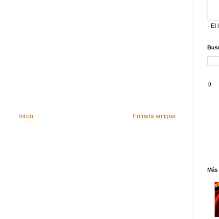
- El 
Busc
:)
Inicio
Entrada antigua
Más 