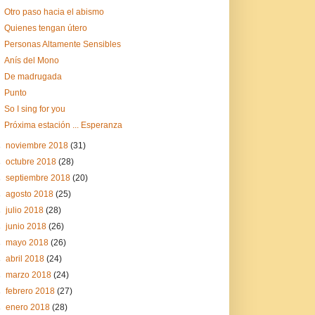
Otro paso hacia el abismo
Quienes tengan útero
Personas Altamente Sensibles
Anís del Mono
De madrugada
Punto
So I sing for you
Próxima estación ... Esperanza
►
noviembre 2018
(31)
►
octubre 2018
(28)
►
septiembre 2018
(20)
►
agosto 2018
(25)
►
julio 2018
(28)
►
junio 2018
(26)
►
mayo 2018
(26)
►
abril 2018
(24)
►
marzo 2018
(24)
►
febrero 2018
(27)
►
enero 2018
(28)