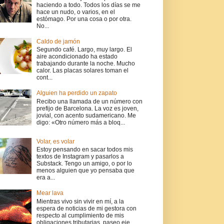
haciendo a todo. Todos los días se me
hace un nudo, o varios, en el
estómago. Por una cosa o por otra.
No...
Caldo de jamón
Segundo café. Largo, muy largo. El
aire acondicionado ha estado
trabajando durante la noche. Mucho
calor. Las placas solares toman el
cont...
Alguien ha perdido un zapato
Recibo una llamada de un número con
prefijo de Barcelona. La voz es joven,
jovial, con acento sudamericano. Me
digo: «Otro número más a bloq...
Volar, es volar
Estoy pensando en sacar todos mis
textos de Instagram y pasarlos a
Substack. Tengo un amigo, o por lo
menos alguien que yo pensaba que
era a...
Mear lava
Mientras vivo sin vivir en mí, a la
espera de noticias de mi gestora con
respecto al cumplimiento de mis
obligaciones tributarias, paseo eje...