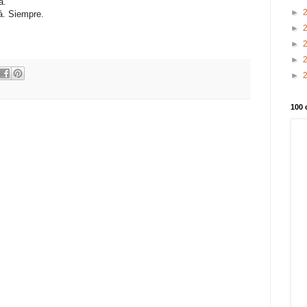
a.
►
lá. Siempre.
►
►
►
►
100 