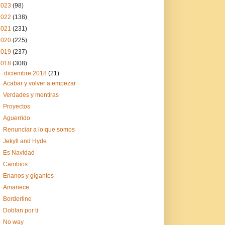
2023
(98)
2022
(138)
2021
(231)
2020
(225)
2019
(237)
2018
(308)
▼
diciembre 2018
(21)
Acabar y volver a empezar
Verdades y mentiras
Proyectos
Aguerrido
Renunciar a lo que somos
Jekyll and Hyde
Es Navidad
Cambios
Enanos y gigantes
Amanece
Borderline
Doblan por ti
No way