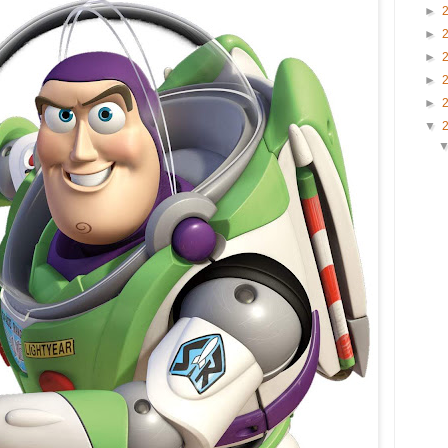
►
►
►
►
►
▼