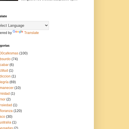
slate
ered by
Translate
gorias
00cafesmas
(100)
bsurdo
(74)
cabar
(6)
ctitud
(1)
diccion
(1)
legría
(69)
manecer
(10)
mistad
(1)
mor
(2)
nsiedad
(1)
ñoranza
(120)
sco
(30)
ustralia
(1)
yusadas
(2)