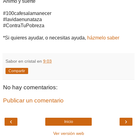
Animo y suerte
#100cafesalamanecer
#lavidaenunataza
#ContraTuPobreza
*Si quieres ayudar, o necesitas ayuda,
házmelo saber
Sabor en cristal
en
9:03
Compartir
No hay comentarios:
Publicar un comentario
‹
›
Inicio
Ver versión web