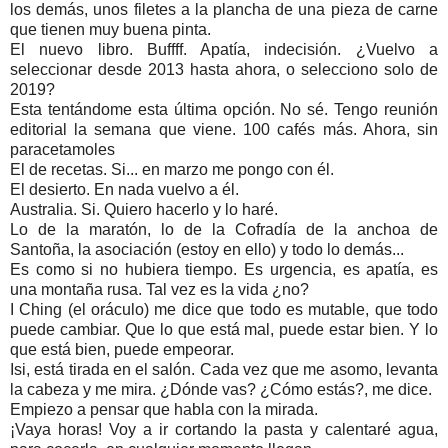
los demás, unos filetes a la plancha de una pieza de carne
que tienen muy buena pinta.
El nuevo libro. Buffff. Apatía, indecisión. ¿Vuelvo a
seleccionar desde 2013 hasta ahora, o selecciono solo de
2019?
Esta tentándome esta última opción. No sé. Tengo reunión
editorial la semana que viene. 100 cafés más. Ahora, sin
paracetamoles
El de recetas. Si... en marzo me pongo con él.
El desierto. En nada vuelvo a él.
Australia. Si. Quiero hacerlo y lo haré.
Lo de la maratón, lo de la Cofradía de la anchoa de
Santoña, la asociación (estoy en ello) y todo lo demás...
Es como si no hubiera tiempo. Es urgencia, es apatía, es
una montaña rusa. Tal vez es la vida ¿no?
I Ching (el oráculo) me dice que todo es mutable, que todo
puede cambiar. Que lo que está mal, puede estar bien. Y lo
que está bien, puede empeorar.
Isi, está tirada en el salón. Cada vez que me asomo, levanta
la cabeza y me mira. ¿Dónde vas? ¿Cómo estás?, me dice.
Empiezo a pensar que habla con la mirada.
¡Vaya horas! Voy a ir cortando la pasta y calentaré agua,