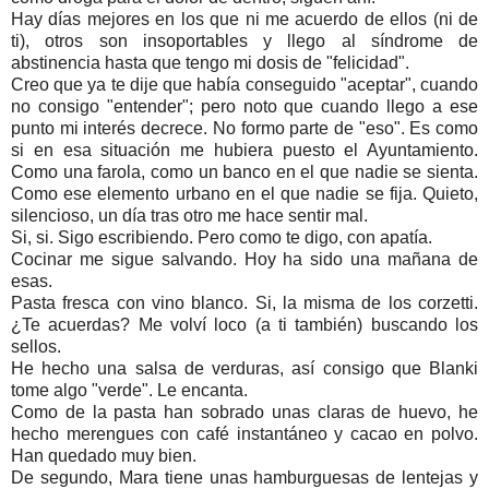
Hay días mejores en los que ni me acuerdo de ellos (ni de
ti), otros son insoportables y llego al síndrome de
abstinencia hasta que tengo mi dosis de "felicidad".
Creo que ya te dije que había conseguido "aceptar", cuando
no consigo "entender"; pero noto que cuando llego a ese
punto mi interés decrece. No formo parte de "eso". Es como
si en esa situación me hubiera puesto el Ayuntamiento.
Como una farola, como un banco en el que nadie se sienta.
Como ese elemento urbano en el que nadie se fija. Quieto,
silencioso, un día tras otro me hace sentir mal.
Si, si. Sigo escribiendo. Pero como te digo, con apatía.
Cocinar me sigue salvando. Hoy ha sido una mañana de
esas.
Pasta fresca con vino blanco. Si, la misma de los corzetti.
¿Te acuerdas? Me volví loco (a ti también) buscando los
sellos.
He hecho una salsa de verduras, así consigo que Blanki
tome algo "verde". Le encanta.
Como de la pasta han sobrado unas claras de huevo, he
hecho merengues con café instantáneo y cacao en polvo.
Han quedado muy bien.
De segundo, Mara tiene unas hamburguesas de lentejas y