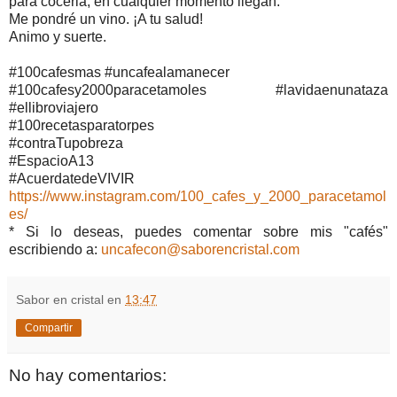
para cocerla, en cualquier momento llegan.
Me pondré un vino. ¡A tu salud!
Animo y suerte.
#100cafesmas #uncafealamanecer
#100cafesy2000paracetamoles #lavidaenunataza
#ellibroviajero
#100recetasparatorpes
#contraTupobreza
#EspacioA13
#AcuerdatedeVIVIR
https://www.instagram.com/100_cafes_y_2000_paracetamol
es/
* Si lo deseas, puedes comentar sobre mis "cafés"
escribiendo a:
uncafecon@saborencristal.com
Sabor en cristal
en
13:47
Compartir
No hay comentarios: