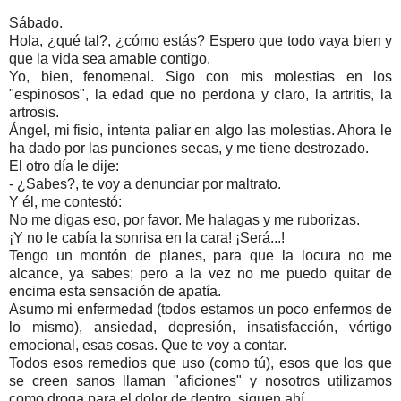
Sábado.
Hola, ¿qué tal?, ¿cómo estás? Espero que todo vaya bien y
que la vida sea amable contigo.
Yo, bien, fenomenal. Sigo con mis molestias en los
"espinosos", la edad que no perdona y claro, la artritis, la
artrosis.
Ángel, mi fisio, intenta paliar en algo las molestias. Ahora le
ha dado por las punciones secas, y me tiene destrozado.
El otro día le dije:
- ¿Sabes?, te voy a denunciar por maltrato.
Y él, me contestó:
No me digas eso, por favor. Me halagas y me ruborizas.
¡Y no le cabía la sonrisa en la cara! ¡Será...!
Tengo un montón de planes, para que la locura no me
alcance, ya sabes; pero a la vez no me puedo quitar de
encima esta sensación de apatía.
Asumo mi enfermedad (todos estamos un poco enfermos de
lo mismo), ansiedad, depresión, insatisfacción, vértigo
emocional, esas cosas. Que te voy a contar.
Todos esos remedios que uso (como tú), esos que los que
se creen sanos llaman "aficiones" y nosotros utilizamos
como droga para el dolor de dentro, siguen ahí.