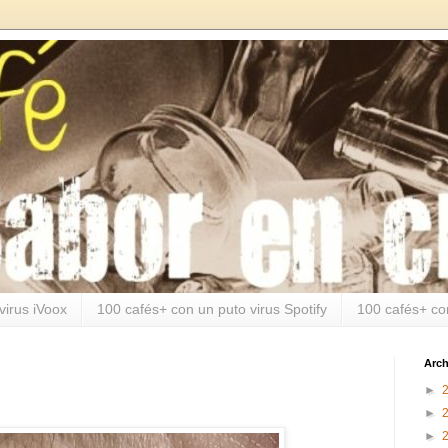
virus iVoox
100 cafés+ con un puto virus Spotify
100 cafés+ co
Arch
►
►
►