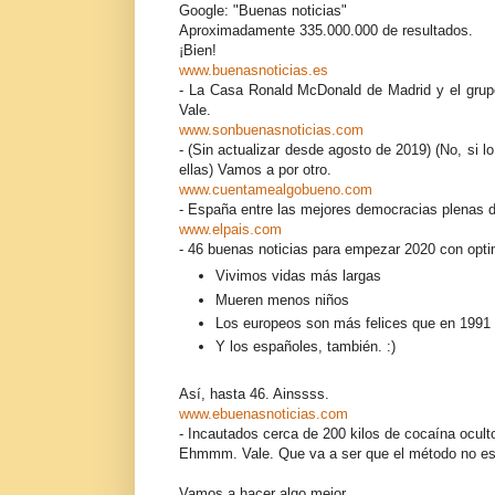
Google: "Buenas noticias"
Aproximadamente 335.000.000 de resultados.
¡Bien!
www.buenasnoticias.es
- La Casa Ronald McDonald de Madrid y el grupo
Vale.
www.sonbuenasnoticias.com
- (Sin actualizar desde agosto de 2019) (No, si 
ellas) Vamos a por otro.
www.cuentamealgobueno.com
- España entre las mejores democracias plenas 
www.elpais.com
- 46 buenas noticias para empezar 2020 con opt
Vivimos vidas más largas
Mueren menos niños
Los europeos son más felices que en 1991
Y los españoles, también. :)
Así, hasta 46. Ainssss.
www.ebuenasnoticias.com
- Incautados cerca de 200 kilos de cocaína ocult
Ehmmm. Vale. Que va a ser que el método no e
Vamos a hacer algo mejor.