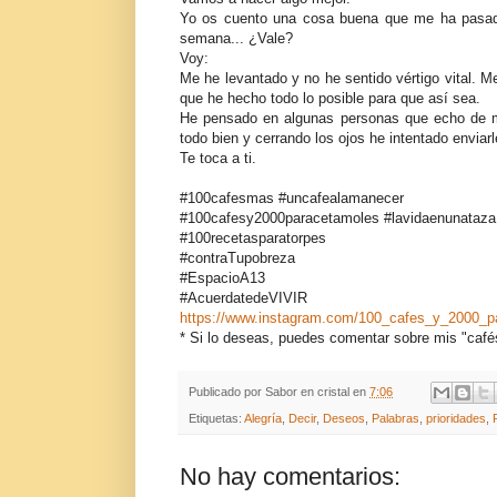
Yo os cuento una cosa buena que me ha pasado
semana... ¿Vale?
Voy:
Me he levantado y no he sentido vértigo vital. M
que he hecho todo lo posible para que así sea.
He pensado en algunas personas que echo de m
todo bien y cerrando los ojos he intentado enviar
Te toca a ti.
#100cafesmas #uncafealamanecer
#100cafesy2000paracetamoles #lavidaenunataza #
#100recetasparatorpes
#contraTupobreza
#EspacioA13
#AcuerdatedeVIVIR
https://www.instagram.com/100_cafes_y_2000_p
* Si lo deseas, puedes comentar sobre mis "café
Publicado por
Sabor en cristal
en
7:06
Etiquetas:
Alegría
,
Decir
,
Deseos
,
Palabras
,
prioridades
,
No hay comentarios: