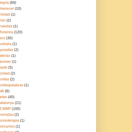
legría
(69)
manecer
(10)
mistad
(1)
mor
(2)
nsiedad
(1)
ñoranza
(120)
sco
(30)
ustralia
(1)
yusadas
(2)
aterías
(1)
auman
(1)
lanki
(5)
ondad
(2)
onitas
(2)
onitaspalabras
(1)
afé
(6)
artas
(40)
atalunya
(21)
CCMMP
(100)
horradas
(2)
ocinoterapia
(1)
oncursos
(1)