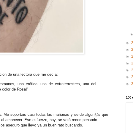
►
►
►
►
►
ción de una lectora que me decía:
►
omanos, una erótica, una de extraterrestres, una del
►
 color de Rosa!"
100 
s. Me soportáis casi todas las mañanas y se de algun@s que
ea al amanecer. Ese esfuerzo, hoy, se verá recompensado.
 os aseguro que llevo ya un buen rato buscando.