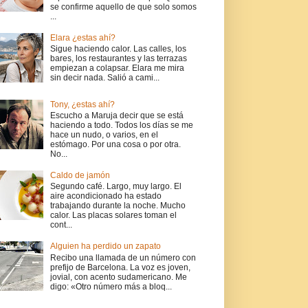
se confirme aquello de que solo somos
...
Elara ¿estas ahí?
Sigue haciendo calor. Las calles, los
bares, los restaurantes y las terrazas
empiezan a colapsar. Elara me mira
sin decir nada. Salió a cami...
Tony, ¿estas ahí?
Escucho a Maruja decir que se está
haciendo a todo. Todos los días se me
hace un nudo, o varios, en el
estómago. Por una cosa o por otra.
No...
Caldo de jamón
Segundo café. Largo, muy largo. El
aire acondicionado ha estado
trabajando durante la noche. Mucho
calor. Las placas solares toman el
cont...
Alguien ha perdido un zapato
Recibo una llamada de un número con
prefijo de Barcelona. La voz es joven,
jovial, con acento sudamericano. Me
digo: «Otro número más a bloq...