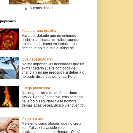
¡¡¡ Buenos dias !!!
populares
Todo por una estrella
Vaya por delante que no entiendo
nada, o casi nada, de fútbol, aunque
en este país, como en tantos otros,
decir que no te gusta el fútbol se...
Qué necesidad hay
No me importan las necedades que un
exmandatario suelte con boca de
chancla y no me preocupa si debería o
no pedir disculpas por ellas. Pero...
Fuego purificador
No tengo ni idea de quién es Juan
Sxxxx. Por algún motivo, esta semana
he leído o escuchado ese nombre
demasiadas veces. Busco y encuentro.
...
Yo no era así
Me siento como alguien que no creía
ser. Tal vez haya sido yo el
equivocado todo este tiempo. Quizá