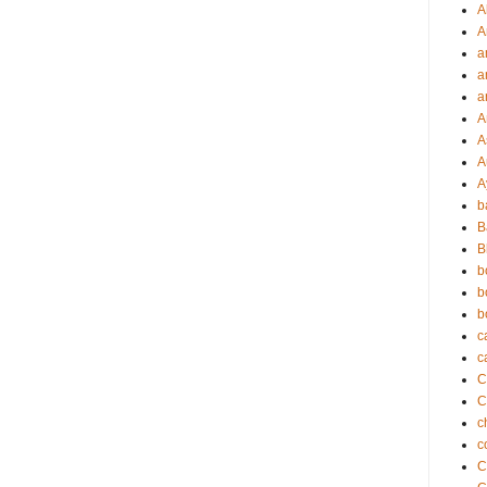
A
A
a
a
a
A
A
A
A
b
B
B
b
b
b
c
c
C
c
c
C