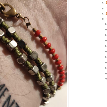
►
►
►
▼