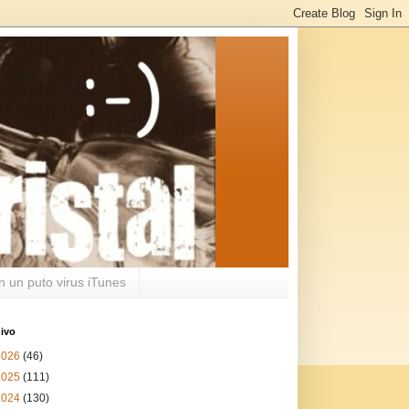
n un puto virus iTunes
ivo
2026
(46)
2025
(111)
2024
(130)