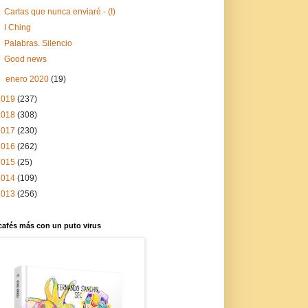
Cartas que nunca enviaré - (I)
I Ching
Palabras. Silencio
Good news
►
enero 2020
(19)
2019
(237)
2018
(308)
2017
(230)
2016
(262)
2015
(25)
2014
(109)
2013
(256)
cafés más con un puto virus