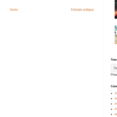
Inicio
Entrada antigua
Tran
Pow
Cate
1
A
A
A
a