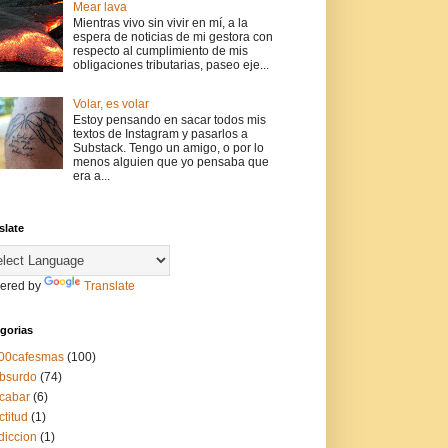
Mear lava
Mientras vivo sin vivir en mí, a la
espera de noticias de mi gestora con
respecto al cumplimiento de mis
obligaciones tributarias, paseo eje...
Volar, es volar
Estoy pensando en sacar todos mis
textos de Instagram y pasarlos a
Substack. Tengo un amigo, o por lo
menos alguien que yo pensaba que
era a...
slate
ered by
Translate
gorias
00cafesmas
(100)
bsurdo
(74)
cabar
(6)
ctitud
(1)
diccion
(1)