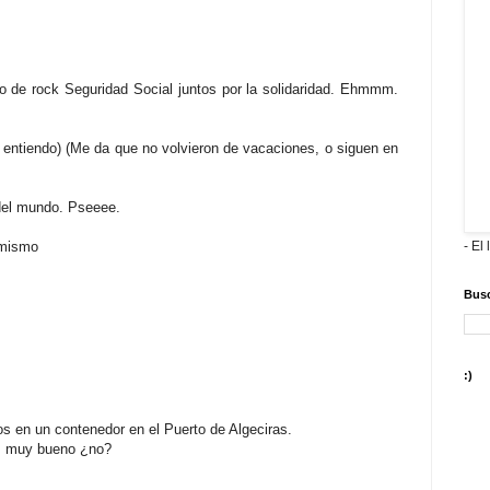
 de rock Seguridad Social juntos por la solidaridad. Ehmmm.
lo entiendo) (Me da que no volvieron de vacaciones, o siguen en
del mundo. Pseeee.
- El 
imismo
Busc
:)
os en un contenedor en el Puerto de Algeciras.
s muy bueno ¿no?