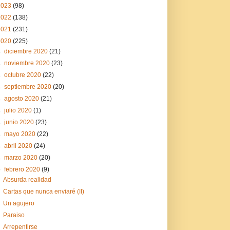
2023
(98)
2022
(138)
2021
(231)
2020
(225)
►
diciembre 2020
(21)
►
noviembre 2020
(23)
►
octubre 2020
(22)
►
septiembre 2020
(20)
►
agosto 2020
(21)
►
julio 2020
(1)
►
junio 2020
(23)
►
mayo 2020
(22)
►
abril 2020
(24)
►
marzo 2020
(20)
▼
febrero 2020
(9)
Absurda realidad
Cartas que nunca enviaré (II)
Un agujero
Paraiso
Arrepentirse