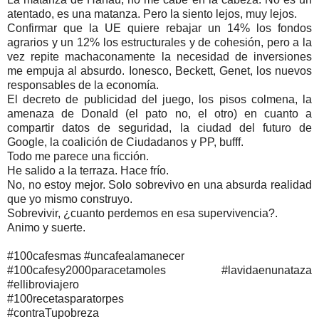
atentado, es una matanza. Pero la siento lejos, muy lejos.
Confirmar que la UE quiere rebajar un 14% los fondos
agrarios y un 12% los estructurales y de cohesión, pero a la
vez repite machaconamente la necesidad de inversiones
me empuja al absurdo. Ionesco, Beckett, Genet, los nuevos
responsables de la economía.
El decreto de publicidad del juego, los pisos colmena, la
amenaza de Donald (el pato no, el otro) en cuanto a
compartir datos de seguridad, la ciudad del futuro de
Google, la coalición de Ciudadanos y PP, bufff.
Todo me parece una ficción.
He salido a la terraza. Hace frío.
No, no estoy mejor. Solo sobrevivo en una absurda realidad
que yo mismo construyo.
Sobrevivir, ¿cuanto perdemos en esa supervivencia?.
Animo y suerte.
#100cafesmas #uncafealamanecer
#100cafesy2000paracetamoles #lavidaenunataza
#ellibroviajero
#100recetasparatorpes
#contraTupobreza