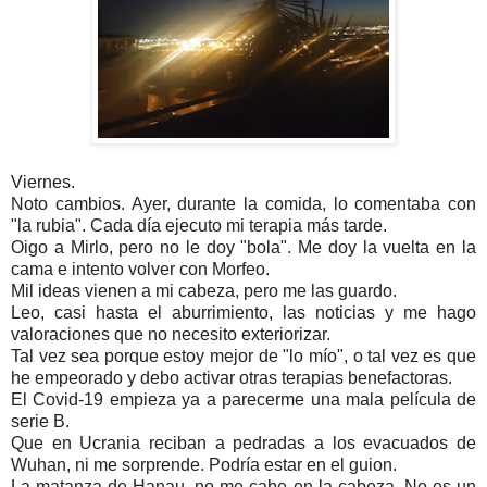
Viernes.
Noto cambios. Ayer, durante la comida, lo comentaba con
"la rubia". Cada día ejecuto mi terapia más tarde.
Oigo a Mirlo, pero no le doy "bola". Me doy la vuelta en la
cama e intento volver con Morfeo.
Mil ideas vienen a mi cabeza, pero me las guardo.
Leo, casi hasta el aburrimiento, las noticias y me hago
valoraciones que no necesito exteriorizar.
Tal vez sea porque estoy mejor de "lo mío", o tal vez es que
he empeorado y debo activar otras terapias benefactoras.
El Covid-19 empieza ya a parecerme una mala película de
serie B.
Que en Ucrania reciban a pedradas a los evacuados de
Wuhan, ni me sorprende. Podría estar en el guion.
La matanza de Hanau, no me cabe en la cabeza. No es un