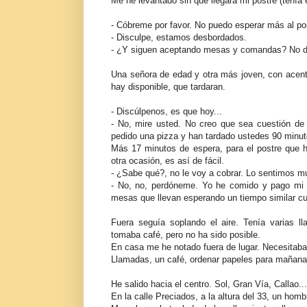
Me he levantado sin que llegara mi postre (tenía 
- Cóbreme por favor. No puedo esperar más al po
- Disculpe, estamos desbordados.
- ¿Y siguen aceptando mesas y comandas? No de
Una señora de edad y otra más joven, con acent
hay disponible, que tardaran.
- Discúlpenos, es que hoy...
- No, mire usted. No creo que sea cuestión de
pedido una pizza y han tardado ustedes 90 minuto
Más 17 minutos de espera, para el postre que h
otra ocasión, es así de fácil.
- ¿Sabe qué?, no le voy a cobrar. Lo sentimos m
- No, no, perdóneme. Yo he comido y pago mi 
mesas que llevan esperando un tiempo similar 
Fuera seguía soplando el aire. Tenía varias l
tomaba café, pero no ha sido posible.
En casa me he notado fuera de lugar. Necesitaba
Llamadas, un café, ordenar papeles para mañana
He salido hacia el centro. Sol, Gran Vía, Callao...
En la calle Preciados, a la altura del 33, un homb