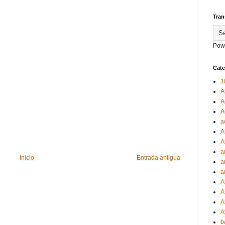
Tran
Pow
Cate
1
A
A
A
a
A
A
a
Inicio
Entrada antigua
a
a
A
A
A
A
b