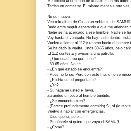
Me coloco al otro lado de la calle mientras llamo 
Tardan en contestar. El mismo mensaje otra vez
No se mueve.
Veo a la altura de Callao un vehículo del SAMUR
Dudo entre seguir esperando a que me atiendan o
Nadie se ha acercado a ese hombre. Nadie se ha
Voy hasta el vehículo. No hay nadie dentro. Esta
Vuelvo a llamar al 112 y retorno hacia el hombre
Se ha dado la vuelta. Unos 60-65 años, pelo can
El 112 contesta y avisan a una patrulla.
- ¿Qué edad cree que tiene?
- 60-65 años. No sé.
- ¿En qué estado se encuentra?
- Pues no lo sé. Pero con este frío, o no se encue
- ¿Podría usted preguntarle?
- ¿Yo?
- Si, hágame usted el favor.
Zarandeo un poco al hombre tendido.
- ¿Se encuentra bien?
- (Parece profundamente dormido) Si, si (lo repite
Vuelvo a hablar con emergencias.
- Dice que sí, pero...
- Pregúntele si quiere que vaya el SAMUR.
- ¿Como?