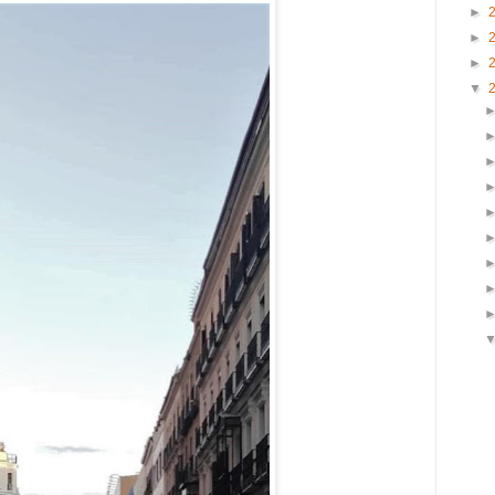
►
►
►
▼