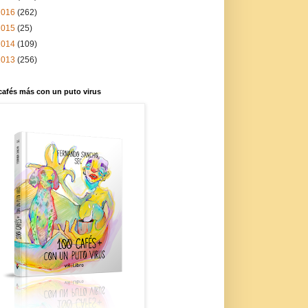
2016
(262)
2015
(25)
2014
(109)
2013
(256)
cafés más con un puto virus