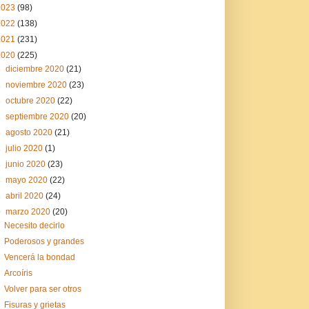
2023
(98)
2022
(138)
2021
(231)
2020
(225)
►
diciembre 2020
(21)
►
noviembre 2020
(23)
►
octubre 2020
(22)
►
septiembre 2020
(20)
►
agosto 2020
(21)
►
julio 2020
(1)
►
junio 2020
(23)
►
mayo 2020
(22)
►
abril 2020
(24)
▼
marzo 2020
(20)
Necesito decirlo
Poderosos y grandes
Vencerá la bondad
Arcoíris
Volver para ser otros
Fisuras y grietas