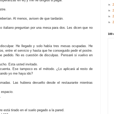
esperanzas en él) y me he dirigido a pagar.
►
stre.
►
►
berían. Al menos, avisen de que tardarán.
►
o italiano preguntan por una mesa para dos. Les dicen que no
100 
 disculpar. He llegado y solo había tres mesas ocupadas. He
s, entre el servicio y hasta que he conseguido pedir el postre.
e pedido. No es cuestión de disculpas. Pensaré si vuelvo en
ucho. Esta usted invitado.
cuenta. Ese tampoco es el método. ¿Lo aplicará al resto de
cuando yo me haya ido?
lamadas. Las hubiera devuelto desde el restaurante mientras
 espacio.
.
re está tirado en el suelo pegado a la pared.