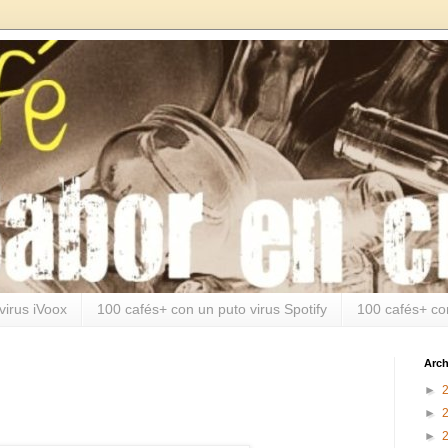
virus iVoox
100 cafés+ con un puto virus Spotify
100 cafés+ co
Arch
►
►
►