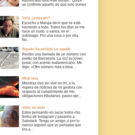
equivocado todo este tiempo. Quizá
se confirme aquello de que solo somos
...
Tony, ¿estas ahí?
Escucho a Maruja decir que se está
haciendo a todo. Todos los días se me
hace un nudo, o varios, en el
estómago. Por una cosa o por otra.
No...
Alguien ha perdido un zapato
Recibo una llamada de un número con
prefijo de Barcelona. La voz es joven,
jovial, con acento sudamericano. Me
digo: «Otro número más a bloq...
Mear lava
Mientras vivo sin vivir en mí, a la
espera de noticias de mi gestora con
respecto al cumplimiento de mis
obligaciones tributarias, paseo eje...
Volar, es volar
Estoy pensando en sacar todos mis
textos de Instagram y pasarlos a
Substack. Tengo un amigo, o por lo
menos alguien que yo pensaba que
era a...