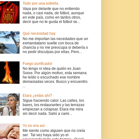
Todo por una estrella
Vaya por delante que no entiendo
nada, o casi nada, de fútbol, aunque
en este país, como en tantos otros,
decir que no te gusta el fútbol se...
Qué necesidad hay
No me importan las necedades que un
exmandatario suelte con boca de
chancla y no me preocupa si debería o
no pedir disculpas por ellas. Pero...
Fuego purificador
No tengo ni idea de quién es Juan
Sxxxx. Por algún motivo, esta semana
he leído o escuchado ese nombre
demasiadas veces. Busco y encuentro.
...
Elara ¿estas ahí?
Sigue haciendo calor. Las calles, los
bares, los restaurantes y las terrazas
empiezan a colapsar. Elara me mira
sin decir nada. Salió a cami...
Yo no era así
Me siento como alguien que no creía
ser. Tal vez haya sido yo el