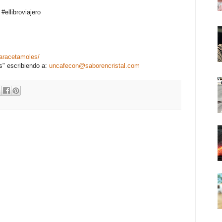
ellibroviajero
aracetamoles/
s" escribiendo a:
uncafecon@saborencristal.com