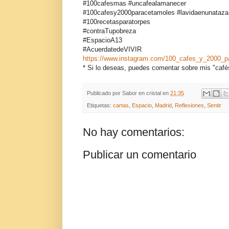
#100cafesmas #uncafealamanecer
#100cafesy2000paracetamoles #lavidaenunataza #
#100recetasparatorpes
#contraTupobreza
#EspacioA13
#AcuerdatedeVIVIR
https://www.instagram.com/100_cafes_y_2000_p
* Si lo deseas, puedes comentar sobre mis "café
Publicado por
Sabor en cristal
en
21:35
Etiquetas:
cartas
,
Espacio
,
Madrid
,
Reflexiones
,
Sentir
No hay comentarios:
Publicar un comentario