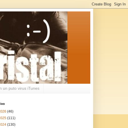
n un puto virus iTunes
ivo
2026
(46)
2025
(111)
2024
(130)