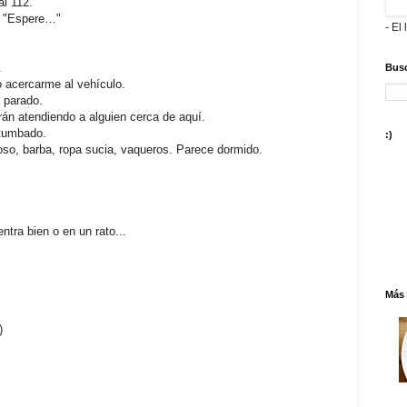
al 112.
. "Espere…"
- El 
.
Busc
 acercarme al vehículo.
 parado.
rán atendiendo a alguien cerca de aquí.
 tumbado.
:)
oso, barba, ropa sucia, vaqueros. Parece dormido.
ntra bien o en un rato...
Más 
)