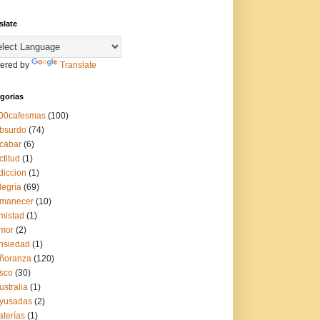
slate
ered by
Translate
gorias
00cafesmas
(100)
bsurdo
(74)
cabar
(6)
ctitud
(1)
diccion
(1)
legría
(69)
manecer
(10)
mistad
(1)
mor
(2)
nsiedad
(1)
ñoranza
(120)
sco
(30)
ustralia
(1)
yusadas
(2)
aterías
(1)