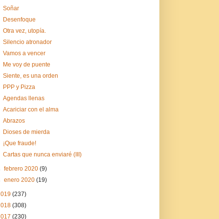
Soñar
Desenfoque
Otra vez, utopía.
Silencio atronador
Vamos a vencer
Me voy de puente
Siente, es una orden
PPP y Pizza
Agendas llenas
Acariciar con el alma
Abrazos
Dioses de mierda
¡Que fraude!
Cartas que nunca enviaré (III)
►
febrero 2020
(9)
►
enero 2020
(19)
2019
(237)
2018
(308)
2017
(230)