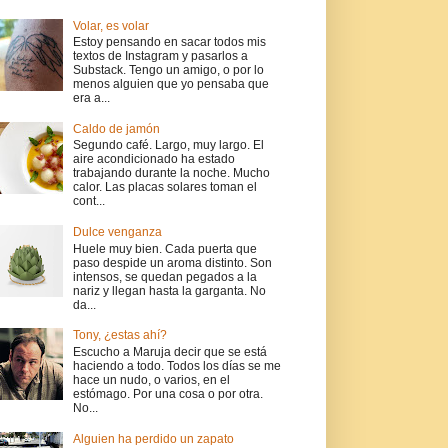
Volar, es volar
Estoy pensando en sacar todos mis
textos de Instagram y pasarlos a
Substack. Tengo un amigo, o por lo
menos alguien que yo pensaba que
era a...
Caldo de jamón
Segundo café. Largo, muy largo. El
aire acondicionado ha estado
trabajando durante la noche. Mucho
calor. Las placas solares toman el
cont...
Dulce venganza
Huele muy bien. Cada puerta que
paso despide un aroma distinto. Son
intensos, se quedan pegados a la
nariz y llegan hasta la garganta. No
da...
Tony, ¿estas ahí?
Escucho a Maruja decir que se está
haciendo a todo. Todos los días se me
hace un nudo, o varios, en el
estómago. Por una cosa o por otra.
No...
Alguien ha perdido un zapato