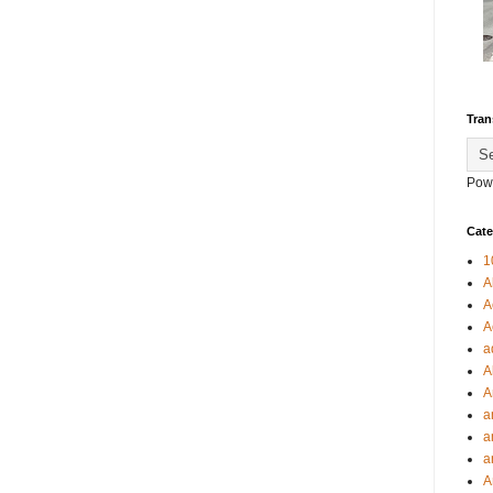
Tran
Pow
Cate
1
A
A
A
a
A
A
a
a
a
A