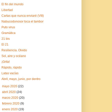
El fin del mundo
Libertad
Cartas que nunca enviaré (VIII)
Nabucodonosor toca el tambor
Puto virus
Gramática
21 bis
El 21
Resiliencia. Olvido
Sol, aire y océano
¡Grita!
Rápido, rápido
Latas vacías
Abril, mayo, junio, por dentro
►
mayo 2020
(22)
►
abril 2020
(24)
►
marzo 2020
(20)
►
febrero 2020
(9)
►
enero 2020
(19)