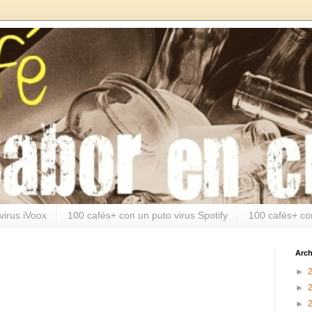
virus iVoox
100 cafés+ con un puto virus Spotify
100 cafés+ co
Arch
►
►
►