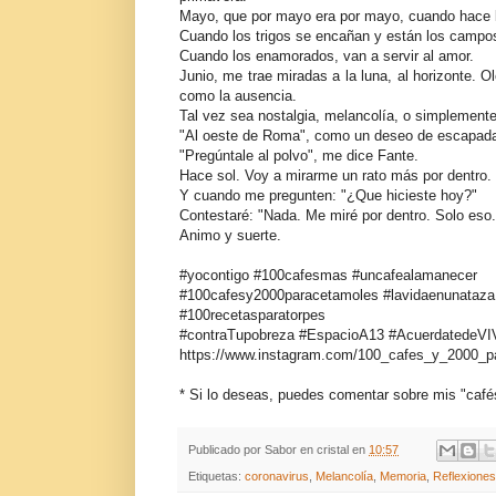
Mayo, que por mayo era por mayo, cuando hace l
Cuando los trigos se encañan y están los campos 
Cuando los enamorados, van a servir al amor.
Junio, me trae miradas a la luna, al horizonte. O
como la ausencia.
Tal vez sea nostalgia, melancolía, o simplemente
"Al oeste de Roma", como un deseo de escapad
"Pregúntale al polvo", me dice Fante.
Hace sol. Voy a mirarme un rato más por dentro.
Y cuando me pregunten: "¿Que hicieste hoy?"
Contestaré: "Nada. Me miré por dentro. Solo eso.
Animo y suerte.
#yocontigo #100cafesmas #uncafealamanecer
#100cafesy2000paracetamoles #lavidaenunataza #
#100recetasparatorpes
#contraTupobreza #EspacioA13 #AcuerdatedeVI
https://www.instagram.com/100_cafes_y_2000_p
* Si lo deseas, puedes comentar sobre mis "caf
Publicado por
Sabor en cristal
en
10:57
Etiquetas:
coronavirus
,
Melancolía
,
Memoria
,
Reflexiones