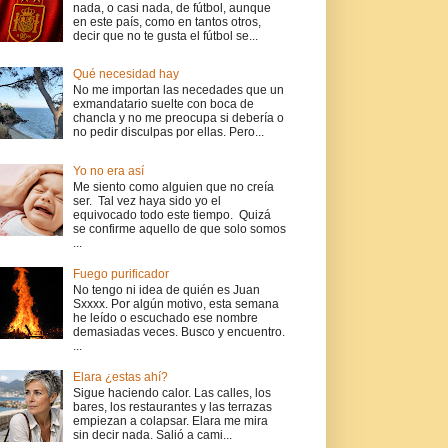
nada, o casi nada, de fútbol, aunque
en este país, como en tantos otros,
decir que no te gusta el fútbol se...
Qué necesidad hay
No me importan las necedades que un
exmandatario suelte con boca de
chancla y no me preocupa si debería o
no pedir disculpas por ellas. Pero...
Yo no era así
Me siento como alguien que no creía
ser. Tal vez haya sido yo el
equivocado todo este tiempo. Quizá
se confirme aquello de que solo somos
...
Fuego purificador
No tengo ni idea de quién es Juan
Sxxxx. Por algún motivo, esta semana
he leído o escuchado ese nombre
demasiadas veces. Busco y encuentro.
...
Elara ¿estas ahí?
Sigue haciendo calor. Las calles, los
bares, los restaurantes y las terrazas
empiezan a colapsar. Elara me mira
sin decir nada. Salió a cami...