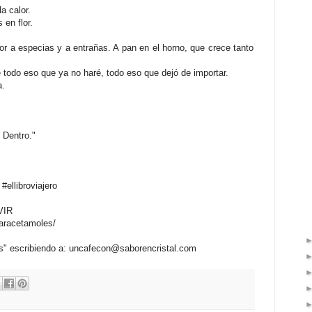
a calor.
en flor.
lor a especias y a entrañas. A pan en el horno, que crece tanto
 todo eso que ya no haré, todo eso que dejó de importar.
a.
 Dentro."
ellibroviajero
VIR
aracetamoles/
és" escribiendo a: uncafecon@saborencristal.com