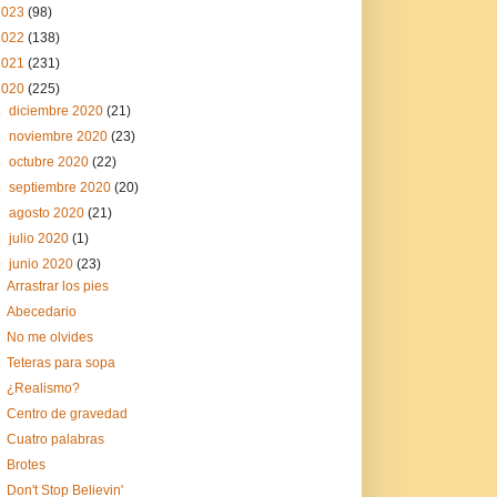
2023
(98)
2022
(138)
2021
(231)
2020
(225)
►
diciembre 2020
(21)
►
noviembre 2020
(23)
►
octubre 2020
(22)
►
septiembre 2020
(20)
►
agosto 2020
(21)
►
julio 2020
(1)
▼
junio 2020
(23)
Arrastrar los pies
Abecedario
No me olvides
Teteras para sopa
¿Realismo?
Centro de gravedad
Cuatro palabras
Brotes
Don't Stop Believin'