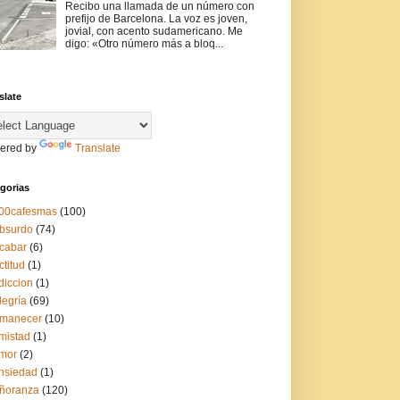
Recibo una llamada de un número con
prefijo de Barcelona. La voz es joven,
jovial, con acento sudamericano. Me
digo: «Otro número más a bloq...
slate
ered by
Translate
gorias
00cafesmas
(100)
bsurdo
(74)
cabar
(6)
ctitud
(1)
diccion
(1)
legría
(69)
manecer
(10)
mistad
(1)
mor
(2)
nsiedad
(1)
ñoranza
(120)