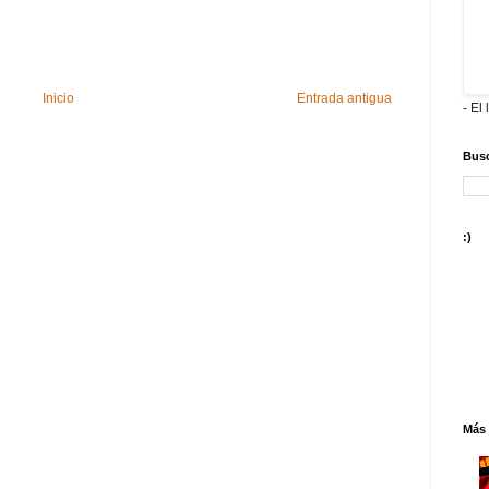
Inicio
Entrada antigua
- El 
Busc
:)
Más 