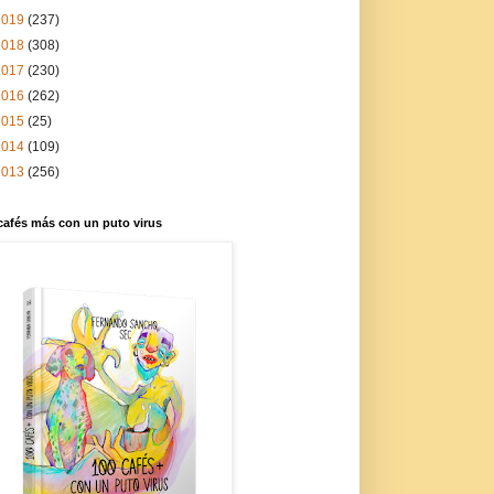
2019
(237)
2018
(308)
2017
(230)
2016
(262)
2015
(25)
2014
(109)
2013
(256)
cafés más con un puto virus