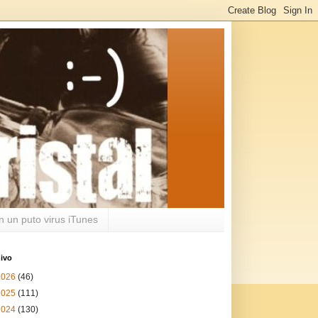
n un puto virus iTunes
ivo
2026
(46)
2025
(111)
2024
(130)