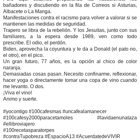
bañadores y discutiendo en la fila de Correos si Asturias,
Albacete o La Manga.
Manifestaciones contra el racismo para volver a valorar si se
mantienen las medidas de seguridad.
Trapero se libra de la rebelión. Y los Jesuitas, junto con sus
familiares, a la espera desde 1989, ven como todo
prescribe. El odio, el perdón.
Biden, aprovecha la coyuntura y le da a Donald (el pato no,
el otro), en el pico.
Un gran futuro, 77 años, es la opción al chico de color
naranja.
Demasiadas cosas pasan. Necesito confinarme, reflexionar,
hacer yoga o directamente tomar una copa de vino cuando
me levanto. O dos.
¡Viva el vino!
Animo y suerte.
#yocontigo #100cafesmas #uncafealamanecer
#100cafesy2000paracetamoles #lavidaenunataza
#ellibroviajero
#100recetasparatorpes
#contraTupobreza #EspacioA13 #AcuerdatedeVIVIR