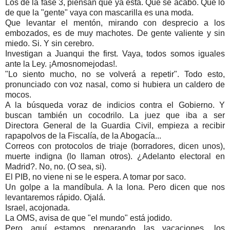
Los de la fase 3, piensan que ya está. Que se acabó. Que lo
de que la "gente" vaya con mascarilla es una moda.
Que levantar el mentón, mirando con desprecio a los
embozados, es de muy machotes. De gente valiente y sin
miedo. Si. Y sin cerebro.
Investigan a Juanqui the first. Vaya, todos somos iguales
ante la Ley. ¡Amosnomejodas!.
"Lo siento mucho, no se volverá a repetir". Todo esto,
pronunciado con voz nasal, como si hubiera un caldero de
mocos.
A la búsqueda voraz de indicios contra el Gobierno. Y
buscan también un cocodrilo. La juez que iba a ser
Directora General de la Guardia Civil, empieza a recibir
rapapolvos de la Fiscalía, de la Abogacía...
Correos con protocolos de triaje (borradores, dicen unos),
muerte indigna (lo llaman otros). ¿Adelanto electoral en
Madrid?. No, no. (O sea, si).
El PIB, no viene ni se le espera. A tomar por saco.
Un golpe a la mandíbula. A la lona. Pero dicen que nos
levantaremos rápido. Ojalá.
Israel, acojonada.
La OMS, avisa de que "el mundo" está jodido.
Pero aquí estamos preparando las vacaciones, los