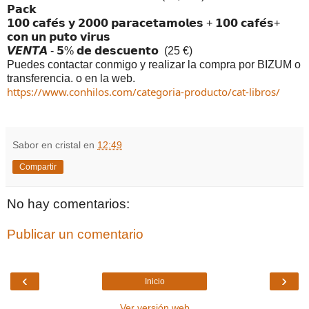
𝗣𝗮𝗰𝗸
𝟭𝟬𝟬 𝗰𝗮𝗳𝗲́𝘀 𝘆 𝟮𝟬𝟬𝟬 𝗽𝗮𝗿𝗮𝗰𝗲𝘁𝗮𝗺𝗼𝗹𝗲𝘀 + 𝟭𝟬𝟬 𝗰𝗮𝗳𝗲́𝘀+ 
𝗰𝗼𝗻 𝘂𝗻 𝗽𝘂𝘁𝗼 𝘃𝗶𝗿𝘂𝘀
𝙑𝙀𝙉𝙏𝘼 - 𝟱% 𝗱𝗲 𝗱𝗲𝘀𝗰𝘂𝗲𝗻𝘁𝗼  (25 €)
Puedes contactar conmigo y realizar la compra por BIZUM o 
transferencia. o en la web.
https://www.conhilos.com/categoria-producto/cat-libros/
Sabor en cristal
en
12:49
Compartir
No hay comentarios:
Publicar un comentario
‹
›
Inicio
Ver versión web