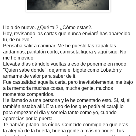
Hola de nuevo. ¿Qué tal? ¿Cómo estas?.
Hoy, revisando las cartas que nunca enviaré has aparecido 
tu, de nuevo.´
Pensaba salir a caminar. Me he puesto las zapatillas 
andarinas, pantalón corto, camiseta ligera y aquí sigo. No 
me he movido.
Llevaba días dándole vueltas a eso de ponerme en modo 
"Quien sabe donde", dejarme el bigote como Lobatón y 
armarme de valor para saber de ti.
Fue casualidad aquella carta, pero inevitablemente, me trajo 
a la memoria muchas cosas, mucha gente, muchos 
momentos compartidos.
He llamado a una persona y le he comentado esto. Si, si, él 
también estaba allí. Era uno de los que pedía el carajillo 
para empezar el día y sonreía tanto como yo, cuando 
aparecías por la puerta.
Te habrán pitado los oídos. Coincide conmigo en que eras 
la alegría de la huerta, buena gente a más no poder. Tus 