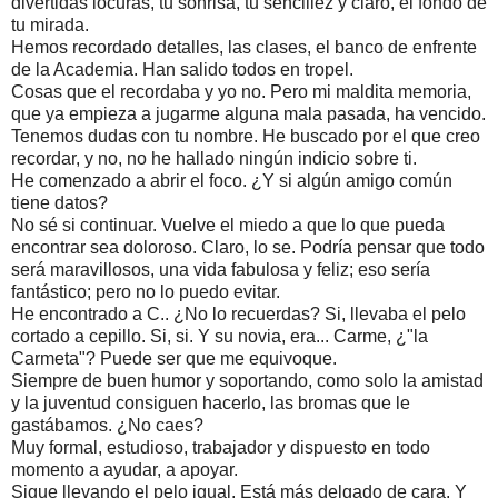
divertidas locuras, tu sonrisa, tu sencillez y claro, el fondo de 
tu mirada.
Hemos recordado detalles, las clases, el banco de enfrente 
de la Academia. Han salido todos en tropel. 
Cosas que el recordaba y yo no. Pero mi maldita memoria, 
que ya empieza a jugarme alguna mala pasada, ha vencido.
Tenemos dudas con tu nombre. He buscado por el que creo 
recordar, y no, no he hallado ningún indicio sobre ti.
He comenzado a abrir el foco. ¿Y si algún amigo común 
tiene datos?
No sé si continuar. Vuelve el miedo a que lo que pueda 
encontrar sea doloroso. Claro, lo se. Podría pensar que todo 
será maravillosos, una vida fabulosa y feliz; eso sería 
fantástico; pero no lo puedo evitar.
He encontrado a C.. ¿No lo recuerdas? Si, llevaba el pelo 
cortado a cepillo. Si, si. Y su novia, era... Carme, ¿"la 
Carmeta"? Puede ser que me equivoque.
Siempre de buen humor y soportando, como solo la amistad 
y la juventud consiguen hacerlo, las bromas que le 
gastábamos. ¿No caes?
Muy formal, estudioso, trabajador y dispuesto en todo 
momento a ayudar, a apoyar.
Sigue llevando el pelo igual. Está más delgado de cara. Y 