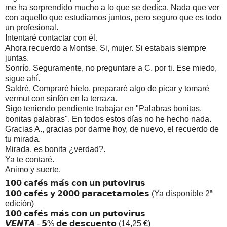
me ha sorprendido mucho a lo que se dedica. Nada que ver 
con aquello que estudiamos juntos, pero seguro que es todo 
un profesional.
Intentaré contactar con él. 
Ahora recuerdo a Montse. Si, mujer. Si estabais siempre 
juntas. 
Sonrío. Seguramente, no preguntare a C. por ti. Ese miedo, 
sigue ahí.
Saldré. Compraré hielo, prepararé algo de picar y tomaré 
vermut con sinfón en la terraza.
Sigo teniendo pendiente trabajar en "Palabras bonitas, 
bonitas palabras". En todos estos días no he hecho nada.
Gracias A., gracias por darme hoy, de nuevo, el recuerdo de 
tu mirada.
Mirada, es bonita ¿verdad?.
Ya te contaré.
Animo y suerte.
𝟭𝟬𝟬 𝗰𝗮𝗳𝗲́𝘀 𝗺𝗮́𝘀 𝗰𝗼𝗻 𝘂𝗻 𝗽𝘂𝘁𝗼𝘃𝗶𝗿𝘂𝘀
𝟭𝟬𝟬 𝗰𝗮𝗳𝗲́𝘀 𝘆 𝟮𝟬𝟬𝟬 𝗽𝗮𝗿𝗮𝗰𝗲𝘁𝗮𝗺𝗼𝗹𝗲𝘀 (Ya disponible 2ª 
edición)
𝟭𝟬𝟬 𝗰𝗮𝗳𝗲́𝘀 𝗺𝗮́𝘀 𝗰𝗼𝗻 𝘂𝗻 𝗽𝘂𝘁𝗼𝘃𝗶𝗿𝘂𝘀
𝙑𝙀𝙉𝙏𝘼 - 𝟱% 𝗱𝗲 𝗱𝗲𝘀𝗰𝘂𝗲𝗻𝘁𝗼 (14,25 €)