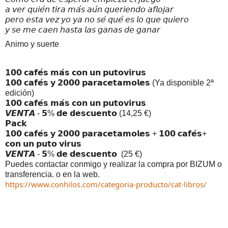
𝘢 𝘷𝘦𝘳 𝘲𝘶𝘪𝘦́𝘯 𝘵𝘪𝘳𝘢 𝘮𝘢́𝘴 𝘢𝘶́𝘯 𝘲𝘶𝘦𝘳𝘪𝘦𝘯𝘥𝘰 𝘢𝘧𝘭𝘰𝘫𝘢𝘳
𝘱𝘦𝘳𝘰 𝘦𝘴𝘵𝘢 𝘷𝘦𝘻 𝘺𝘰 𝘺𝘢 𝘯𝘰 𝘴𝘦́ 𝘲𝘶𝘦́ 𝘦𝘴 𝘭𝘰 𝘲𝘶𝘦 𝘲𝘶𝘪𝘦𝘳𝘰
𝘺 𝘴𝘦 𝘮𝘦 𝘤𝘢𝘦𝘯 𝘩𝘢𝘴𝘵𝘢 𝘭𝘢𝘴 𝘨𝘢𝘯𝘢𝘴 𝘥𝘦 𝘨𝘢𝘯𝘢𝘳
Animo y suerte
𝟭𝟬𝟬 𝗰𝗮𝗳𝗲́𝘀 𝗺𝗮́𝘀 𝗰𝗼𝗻 𝘂𝗻 𝗽𝘂𝘁𝗼𝘃𝗶𝗿𝘂𝘀
𝟭𝟬𝟬 𝗰𝗮𝗳𝗲́𝘀 𝘆 𝟮𝟬𝟬𝟬 𝗽𝗮𝗿𝗮𝗰𝗲𝘁𝗮𝗺𝗼𝗹𝗲𝘀 (Ya disponible 2ª 
edición)
𝟭𝟬𝟬 𝗰𝗮𝗳𝗲́𝘀 𝗺𝗮́𝘀 𝗰𝗼𝗻 𝘂𝗻 𝗽𝘂𝘁𝗼𝘃𝗶𝗿𝘂𝘀
𝙑𝙀𝙉𝙏𝘼 - 𝟱% 𝗱𝗲 𝗱𝗲𝘀𝗰𝘂𝗲𝗻𝘁𝗼 (14,25 €)
𝗣𝗮𝗰𝗸
𝟭𝟬𝟬 𝗰𝗮𝗳𝗲́𝘀 𝘆 𝟮𝟬𝟬𝟬 𝗽𝗮𝗿𝗮𝗰𝗲𝘁𝗮𝗺𝗼𝗹𝗲𝘀 + 𝟭𝟬𝟬 𝗰𝗮𝗳𝗲́𝘀+ 
𝗰𝗼𝗻 𝘂𝗻 𝗽𝘂𝘁𝗼 𝘃𝗶𝗿𝘂𝘀
𝙑𝙀𝙉𝙏𝘼 - 𝟱% 𝗱𝗲 𝗱𝗲𝘀𝗰𝘂𝗲𝗻𝘁𝗼  (25 €)
Puedes contactar conmigo y realizar la compra por BIZUM o 
transferencia. o en la web.
https://www.conhilos.com/categoria-producto/cat-libros/