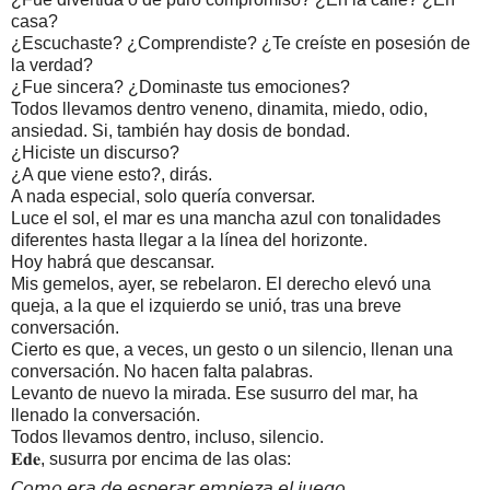
casa?
¿Escuchaste? ¿Comprendiste? ¿Te creíste en posesión de 
la verdad?
¿Fue sincera? ¿Dominaste tus emociones?
Todos llevamos dentro veneno, dinamita, miedo, odio, 
ansiedad. Si, también hay dosis de bondad.
¿Hiciste un discurso?
¿A que viene esto?, dirás.
A nada especial, solo quería conversar.
Luce el sol, el mar es una mancha azul con tonalidades 
diferentes hasta llegar a la línea del horizonte.
Hoy habrá que descansar. 
Mis gemelos, ayer, se rebelaron. El derecho elevó una 
queja, a la que el izquierdo se unió, tras una breve 
conversación.
Cierto es que, a veces, un gesto o un silencio, llenan una 
conversación. No hacen falta palabras.
Levanto de nuevo la mirada. Ese susurro del mar, ha 
llenado la conversación.
Todos llevamos dentro, incluso, silencio.
𝐄𝐝𝐞, susurra por encima de las olas:
𝘊𝘰𝘮𝘰 𝘦𝘳𝘢 𝘥𝘦 𝘦𝘴𝘱𝘦𝘳𝘢𝘳 𝘦𝘮𝘱𝘪𝘦𝘻𝘢 𝘦𝘭 𝘫𝘶𝘦𝘨𝘰