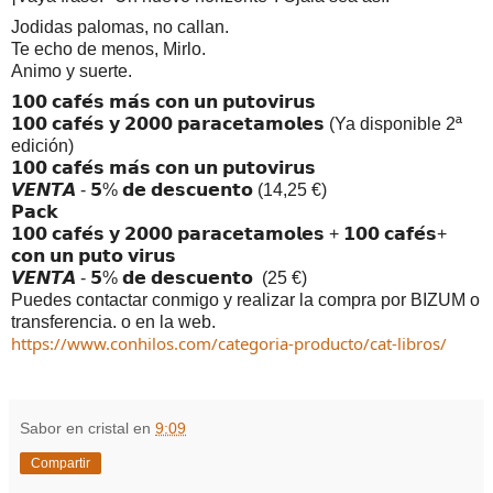
Jodidas palomas, no callan.
Te echo de menos, Mirlo.
Animo y suerte.
𝟭𝟬𝟬 𝗰𝗮𝗳𝗲́𝘀 𝗺𝗮́𝘀 𝗰𝗼𝗻 𝘂𝗻 𝗽𝘂𝘁𝗼𝘃𝗶𝗿𝘂𝘀
𝟭𝟬𝟬 𝗰𝗮𝗳𝗲́𝘀 𝘆 𝟮𝟬𝟬𝟬 𝗽𝗮𝗿𝗮𝗰𝗲𝘁𝗮𝗺𝗼𝗹𝗲𝘀 (Ya disponible 2ª 
edición)
𝟭𝟬𝟬 𝗰𝗮𝗳𝗲́𝘀 𝗺𝗮́𝘀 𝗰𝗼𝗻 𝘂𝗻 𝗽𝘂𝘁𝗼𝘃𝗶𝗿𝘂𝘀
𝙑𝙀𝙉𝙏𝘼 - 𝟱% 𝗱𝗲 𝗱𝗲𝘀𝗰𝘂𝗲𝗻𝘁𝗼 (14,25 €)
𝗣𝗮𝗰𝗸
𝟭𝟬𝟬 𝗰𝗮𝗳𝗲́𝘀 𝘆 𝟮𝟬𝟬𝟬 𝗽𝗮𝗿𝗮𝗰𝗲𝘁𝗮𝗺𝗼𝗹𝗲𝘀 + 𝟭𝟬𝟬 𝗰𝗮𝗳𝗲́𝘀+ 
𝗰𝗼𝗻 𝘂𝗻 𝗽𝘂𝘁𝗼 𝘃𝗶𝗿𝘂𝘀
𝙑𝙀𝙉𝙏𝘼 - 𝟱% 𝗱𝗲 𝗱𝗲𝘀𝗰𝘂𝗲𝗻𝘁𝗼  (25 €)
Puedes contactar conmigo y realizar la compra por BIZUM o 
transferencia. o en la web.
https://www.conhilos.com/categoria-producto/cat-libros/
Sabor en cristal
en
9:09
Compartir