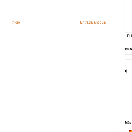
Inicio
Entrada antigua
- El 
Busc
:)
Más 