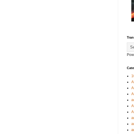
Tran
Pow
Cate
1
A
A
A
a
A
A
a
a
a