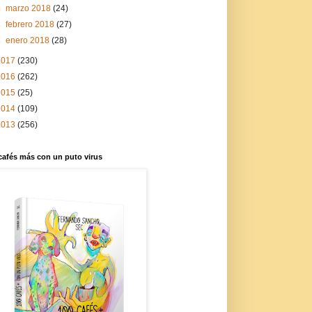
►
marzo 2018
(24)
►
febrero 2018
(27)
►
enero 2018
(28)
2017
(230)
2016
(262)
2015
(25)
2014
(109)
2013
(256)
cafés más con un puto virus