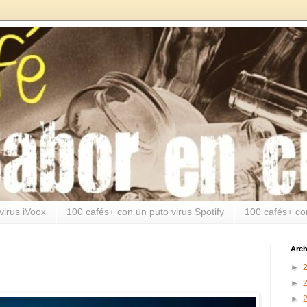
virus iVoox
100 cafés+ con un puto virus Spotify
100 cafés+ co
Arch
►
►
►