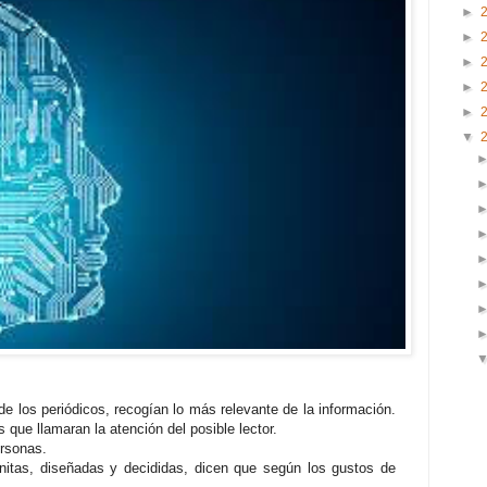
►
►
►
►
►
▼
de los periódicos, recogían lo más relevante de la información.
s que llamaran la atención del posible lector.
ersonas.
finitas, diseñadas y decididas, dicen que según los gustos de