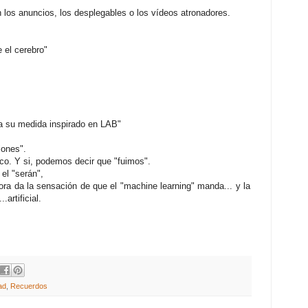
n los anuncios, los desplegables o los vídeos atronadores.
 el cerebro"
 a su medida inspirado en LAB"
iones".
co. Y si, podemos decir que "fuimos".
el "serán",
ora da la sensación de que el "machine learning" manda... y la
.artificial.
ad
,
Recuerdos