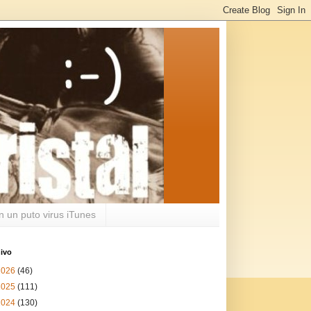
n un puto virus iTunes
ivo
2026
(46)
2025
(111)
2024
(130)