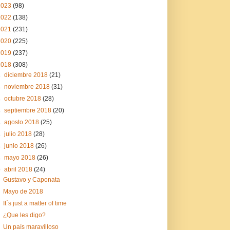
2023
(98)
2022
(138)
2021
(231)
2020
(225)
2019
(237)
2018
(308)
►
diciembre 2018
(21)
►
noviembre 2018
(31)
►
octubre 2018
(28)
►
septiembre 2018
(20)
►
agosto 2018
(25)
►
julio 2018
(28)
►
junio 2018
(26)
►
mayo 2018
(26)
▼
abril 2018
(24)
Gustavo y Caponata
Mayo de 2018
It´s just a matter of time
¿Que les digo?
Un país maravilloso