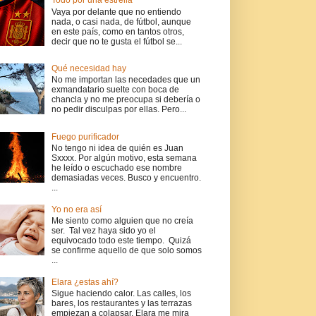
Todo por una estrella
Vaya por delante que no entiendo
nada, o casi nada, de fútbol, aunque
en este país, como en tantos otros,
decir que no te gusta el fútbol se...
Qué necesidad hay
No me importan las necedades que un
exmandatario suelte con boca de
chancla y no me preocupa si debería o
no pedir disculpas por ellas. Pero...
Fuego purificador
No tengo ni idea de quién es Juan
Sxxxx. Por algún motivo, esta semana
he leído o escuchado ese nombre
demasiadas veces. Busco y encuentro.
...
Yo no era así
Me siento como alguien que no creía
ser. Tal vez haya sido yo el
equivocado todo este tiempo. Quizá
se confirme aquello de que solo somos
...
Elara ¿estas ahí?
Sigue haciendo calor. Las calles, los
bares, los restaurantes y las terrazas
empiezan a colapsar. Elara me mira