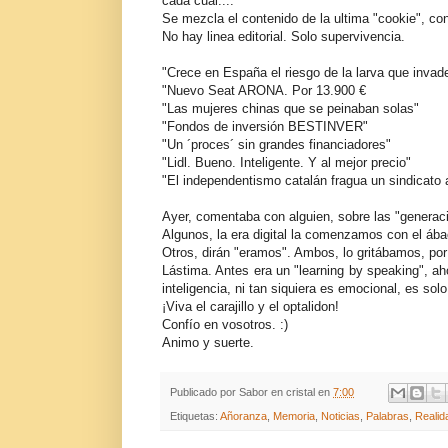
cada cual....
Se mezcla el contenido de la ultima "cookie", co
No hay linea editorial. Solo supervivencia.
"Crece en España el riesgo de la larva que invade
"Nuevo Seat ARONA. Por 13.900 €
"Las mujeres chinas que se peinaban solas"
"Fondos de inversión BESTINVER"
"Un ´proces´ sin grandes financiadores"
"Lidl. Bueno. Inteligente. Y al mejor precio"
"El independentismo catalán fragua un sindicato
Ayer, comentaba con alguien, sobre las "generac
Algunos, la era digital la comenzamos con el ába
Otros, dirán "eramos". Ambos, lo gritábamos, por 
Lástima. Antes era un "learning by speaking", ah
inteligencia, ni tan siquiera es emocional, es solo..
¡Viva el carajillo y el optalidon!
Confío en vosotros. :)
Animo y suerte.
Publicado por
Sabor en cristal
en
7:00
Etiquetas:
Añoranza
,
Memoria
,
Noticias
,
Palabras
,
Realid