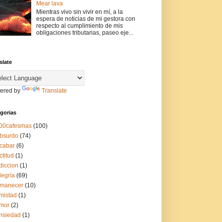
Mear lava
Mientras vivo sin vivir en mí, a la
espera de noticias de mi gestora con
respecto al cumplimiento de mis
obligaciones tributarias, paseo eje...
slate
ered by
Translate
gorias
00cafesmas
(100)
bsurdo
(74)
cabar
(6)
ctitud
(1)
diccion
(1)
legría
(69)
manecer
(10)
mistad
(1)
mor
(2)
nsiedad
(1)