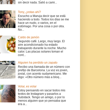
sin decir nada. Salió a cami...
Tony, ¿estas ahí?
Escucho a Maruja decir que se está
haciendo a todo. Todos los días se me
hace un nudo, o varios, en el
estómago. Por una cosa o por otra.
No...
Caldo de jamón
Segundo café. Largo, muy largo. El
aire acondicionado ha estado
trabajando durante la noche. Mucho
calor. Las placas solares toman el
cont...
Alguien ha perdido un zapato
Recibo una llamada de un número con
prefijo de Barcelona. La voz es joven,
jovial, con acento sudamericano. Me
digo: «Otro número más a bloq...
Volar, es volar
Estoy pensando en sacar todos mis
textos de Instagram y pasarlos a
Substack. Tengo un amigo, o por lo
menos alguien que yo pensaba que
era a...