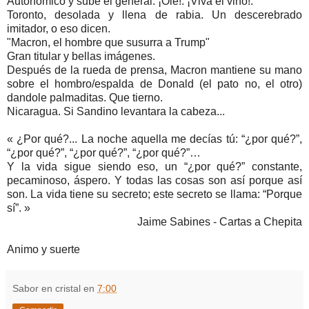
Autonómico y sube el general. ¡Ole!. ¡Viva el vino!.
Toronto, desolada y llena de rabia. Un descerebrado
imitador, o eso dicen.
"Macron, el hombre que susurra a Trump"
Gran titular y bellas imágenes.
Después de la rueda de prensa, Macron mantiene su mano
sobre el hombro/espalda de Donald (el pato no, el otro)
dandole palmaditas. Que tierno.
Nicaragua. Si Sandino levantara la cabeza...
« ¿Por qué?... La noche aquella me decías tú: “¿por qué?”,
“¿por qué?”, “¿por qué?”, “¿por qué?”…
Y la vida sigue siendo eso, un “¿por qué?” constante,
pecaminoso, áspero. Y todas las cosas son así porque así
son. La vida tiene su secreto; este secreto se llama: “Porque
sí”. »
Jaime Sabines - Cartas a Chepita
Animo y suerte
Sabor en cristal
en
7:00