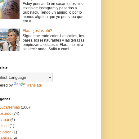
Estoy pensando en sacar todos mis
textos de Instagram y pasarlos a
Substack. Tengo un amigo, o por lo
menos alguien que yo pensaba que
era a...
Elara ¿estas ahí?
Sigue haciendo calor. Las calles, los
bares, los restaurantes y las terrazas
empiezan a colapsar. Elara me mira
sin decir nada. Salió a cami...
slate
ered by
Translate
gorias
00cafesmas
(100)
bsurdo
(74)
cabar
(6)
ctitud
(1)
diccion
(1)
legría
(69)