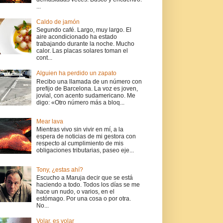
...
Caldo de jamón
Segundo café. Largo, muy largo. El
aire acondicionado ha estado
trabajando durante la noche. Mucho
calor. Las placas solares toman el
cont...
Alguien ha perdido un zapato
Recibo una llamada de un número con
prefijo de Barcelona. La voz es joven,
jovial, con acento sudamericano. Me
digo: «Otro número más a bloq...
Mear lava
Mientras vivo sin vivir en mí, a la
espera de noticias de mi gestora con
respecto al cumplimiento de mis
obligaciones tributarias, paseo eje...
Tony, ¿estas ahí?
Escucho a Maruja decir que se está
haciendo a todo. Todos los días se me
hace un nudo, o varios, en el
estómago. Por una cosa o por otra.
No...
Volar, es volar