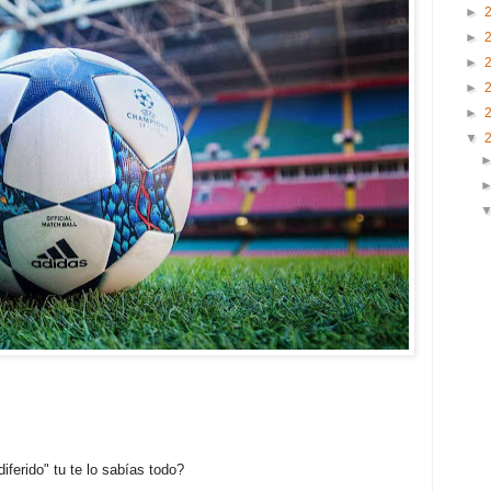
►
►
►
►
►
▼
iferido" tu te lo sabías todo?