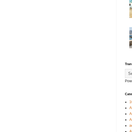
Tran
Pow
Cate
1
A
A
A
a
A