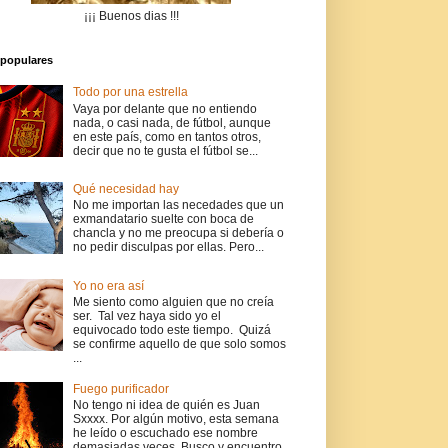
¡¡¡ Buenos dias !!!
populares
Todo por una estrella
Vaya por delante que no entiendo
nada, o casi nada, de fútbol, aunque
en este país, como en tantos otros,
decir que no te gusta el fútbol se...
Qué necesidad hay
No me importan las necedades que un
exmandatario suelte con boca de
chancla y no me preocupa si debería o
no pedir disculpas por ellas. Pero...
Yo no era así
Me siento como alguien que no creía
ser. Tal vez haya sido yo el
equivocado todo este tiempo. Quizá
se confirme aquello de que solo somos
...
Fuego purificador
No tengo ni idea de quién es Juan
Sxxxx. Por algún motivo, esta semana
he leído o escuchado ese nombre
demasiadas veces. Busco y encuentro.