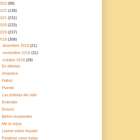
2023
(98)
2022
(138)
2021
(231)
2020
(225)
2019
(237)
2018
(308)
►
diciembre 2018
(21)
►
noviembre 2018
(31)
▼
octubre 2018
(28)
En diferido
Amanece
Fútbol
Puente
Las pistolas del odio
Entender
Errores
Bellos recipientes
Me la sopla
Llueve sobre mojado
Palabras como balas