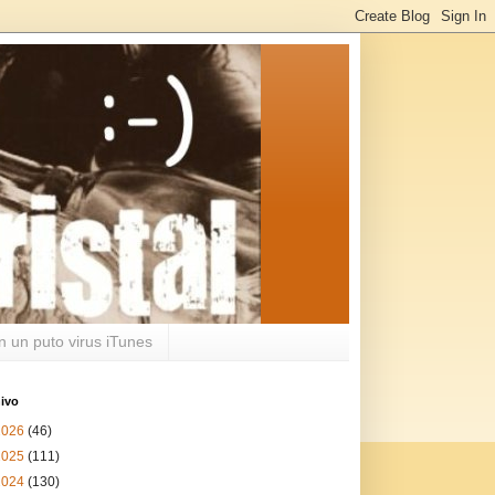
n un puto virus iTunes
ivo
2026
(46)
2025
(111)
2024
(130)