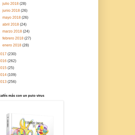
►
julio 2018
(28)
►
junio 2018
(26)
►
mayo 2018
(26)
►
abril 2018
(24)
►
marzo 2018
(24)
►
febrero 2018
(27)
►
enero 2018
(28)
2017
(230)
2016
(262)
2015
(25)
2014
(109)
2013
(256)
cafés más con un puto virus