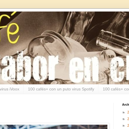
virus iVoox
100 cafés+ con un puto virus Spotify
100 cafés+ co
Arch
►
►
►