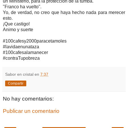
un Ministerio, para la protección de la tumba.
"Franco ha vuelto".
Yo, de verdad, no creo que haya hecho nada para merecer
esto.
¡Que castigo!
Animo y suerte
#100cafesy2000paracetamoles
#lavidaenunataza
#100cafesalamanecer
#contraTupobreza
Sabor en cristal
en
7:37
Compartir
No hay comentarios:
Publicar un comentario