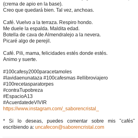
(crema de apio en la base).
Creo que quedará bien. Tal vez, anchoas.
Café. Vuelvo a la terraza. Respiro hondo.
Me duele la espalda. Maldita edad.
Botella de cava de Almendralejo a la nevera.
Picaré algo de perejil.
Café. Pili, mama, felicidades estés donde estés.
Animo y suerte.
#100cafesy2000paracetamoles
#lavidaenunataza #100cafesmas #ellibroviajero
#100recetasparatorpes
#contraTupobreza
#EspacioA13
#AcuerdatedeVIVIR
https://www.instagram.com/_saborencristal_
* Si lo deseas, puedes comentar sobre mis "cafés"
escribiendo a:
uncafecon@saborencristal.com