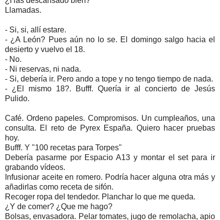
¿Has descansado bien?
Llamadas.
- Si, si, allí estare.
- ¿A León? Pues aún no lo se. El domingo salgo hacia el
desierto y vuelvo el 18.
- No.
- Ni reservas, ni nada.
- Si, debería ir. Pero ando a tope y no tengo tiempo de nada.
- ¿El mismo 18?. Bufff. Quería ir al concierto de Jesús
Pulido.
Café. Ordeno papeles. Compromisos. Un cumpleaños, una
consulta. El reto de Pyrex España. Quiero hacer pruebas
hoy.
Bufff. Y "100 recetas para Torpes"
Debería pasarme por Espacio A13 y montar el set para ir
grabando vídeos.
Infusionar aceite en romero. Podría hacer alguna otra más y
añadirlas como receta de sifón.
Recoger ropa del tendedor. Planchar lo que me queda.
¿Y de comer? ¿Que me hago?
Bolsas, envasadora. Pelar tomates, jugo de remolacha, apio