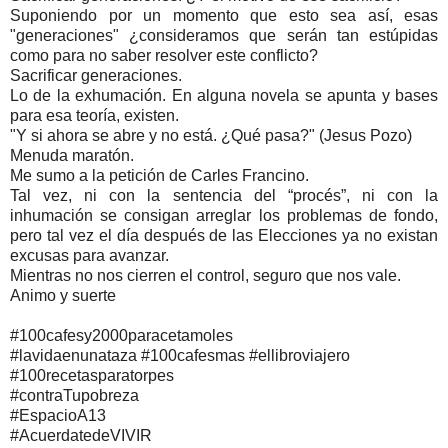
Suponiendo por un momento que esto sea así, esas
"generaciones" ¿consideramos que serán tan estúpidas
como para no saber resolver este conflicto?
Sacrificar generaciones.
Lo de la exhumación. En alguna novela se apunta y bases
para esa teoría, existen.
"Y si ahora se abre y no está. ¿Qué pasa?" (Jesus Pozo)
Menuda maratón.
Me sumo a la petición de Carles Francino.
Tal vez, ni con la sentencia del “procés”, ni con la
inhumación se consigan arreglar los problemas de fondo,
pero tal vez el día después de las Elecciones ya no existan
excusas para avanzar.
Mientras no nos cierren el control, seguro que nos vale.
Animo y suerte
#100cafesy2000paracetamoles
#lavidaenunataza #100cafesmas #ellibroviajero
#100recetasparatorpes
#contraTupobreza
#EspacioA13
#AcuerdatedeVIVIR