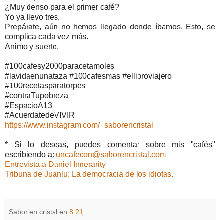
¿Muy denso para el primer café?
Yo ya llevo tres.
Prepárate, aún no hemos llegado donde íbamos. Esto, se
complica cada vez más.
Animo y suerte.
#100cafesy2000paracetamoles
#lavidaenunataza #100cafesmas #ellibroviajero
#100recetasparatorpes
#contraTupobreza
#EspacioA13
#AcuerdatedeVIVIR
https://www.instagram.com/_saborencristal_
* Si lo deseas, puedes comentar sobre mis "cafés"
escribiendo a:
uncafecon@saborencristal.com
Entrevista a Daniel Innerarity
Tribuna de Juanlu: La democracia de los idiotas.
Sabor en cristal
en
8:21