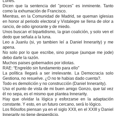
Lunes.
Dicen que la sentencia del "proces" es inminente. Tanto
como la exhumación de Francisco.
Mientras, en la Comunidad de Madrid, se queman iglesias
en honor al periodo electoral y Vistalegre se llena de olor a
rancio, de odio ignorante y de miedo.
Unos buscan el bipartidismo, la gran coalición, y solo ven el
dedo que señala a la luna.
Leo a Juanlu (si, yo tambien leí a Daniel Innerarity) y me
apena.
No solo por lo que escribe, sino porque (aunque me jode)
debo darle la razón.
Muchos paises gobernados por idiotas.
RAE: “Engreído sin fundamento para ello”
La política llegará a ser irrelevante. La Democracia solo
Gestiona, no resuelve. ¿O no te habias dado cuenta?.
Todo es demolición y no construcción (Daniel Innerarity).
Uso el punto de vista de mi buen amigo Gonzo, que tal vez
él no sepa, es el mismo que plantea Innerarity.
Hay que olvidar la lógica y esforzarse en la adaptación
constante. Y esto, en un futuro cercano, será lo lógico.
Los filósofos piensan ya en el siglo XXII, en el XXIII y Daniel
Innerarity no tiene desperdicio.