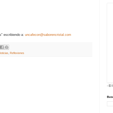
s" escribiendo a:
uncafecon@saborencristal.com
oticias
,
Reflexiones
- El 
Busc