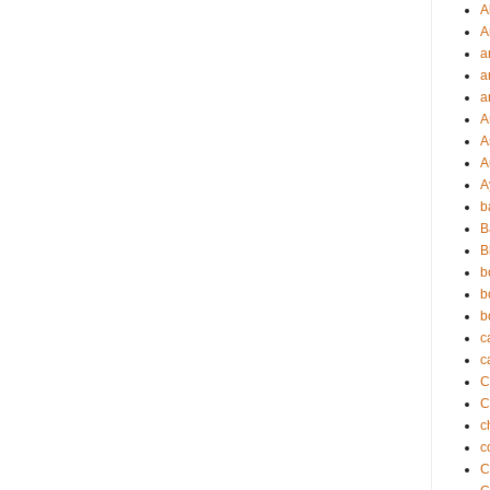
A
A
a
a
a
A
A
A
A
b
B
B
b
b
b
c
c
C
c
c
C