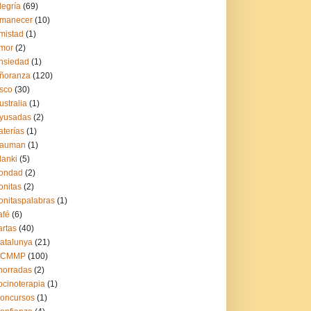
legría
(69)
manecer
(10)
mistad
(1)
mor
(2)
nsiedad
(1)
ñoranza
(120)
sco
(30)
ustralia
(1)
yusadas
(2)
aterías
(1)
auman
(1)
lanki
(5)
ondad
(2)
onitas
(2)
onitaspalabras
(1)
afé
(6)
artas
(40)
atalunya
(21)
CCMMP
(100)
horradas
(2)
ocinoterapia
(1)
oncursos
(1)