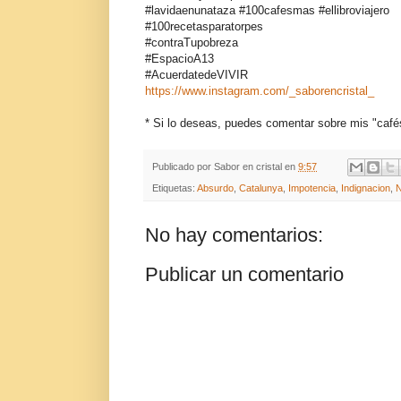
#lavidaenunataza #100cafesmas #ellibroviajero
#100recetasparatorpes
#contraTupobreza
#EspacioA13
#AcuerdatedeVIVIR
https://www.instagram.com/_saborencristal_
* Si lo deseas, puedes comentar sobre mis "café
Publicado por
Sabor en cristal
en
9:57
Etiquetas:
Absurdo
,
Catalunya
,
Impotencia
,
Indignacion
,
N
No hay comentarios:
Publicar un comentario