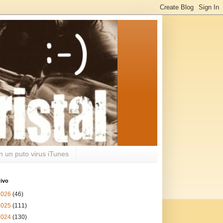
n un puto virus iTunes
ivo
2026
(46)
2025
(111)
2024
(130)