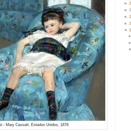
►
►
►
►
▼
hair - Mary Cassatt. Estados Unidos, 1878