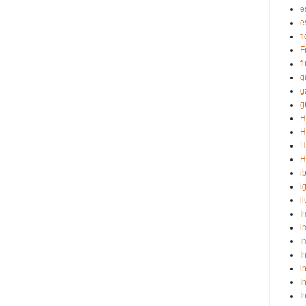
e
e
f
F
f
g
g
g
H
H
H
H
i
i
i
I
i
I
I
i
I
I