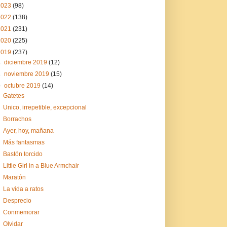
2023
(98)
2022
(138)
2021
(231)
2020
(225)
2019
(237)
►
diciembre 2019
(12)
►
noviembre 2019
(15)
▼
octubre 2019
(14)
Gatetes
Unico, irrepetible, excepcional
Borrachos
Ayer, hoy, mañana
Más fantasmas
Bastón torcido
Little Girl in a Blue Armchair
Maratón
La vida a ratos
Desprecio
Conmemorar
Olvidar