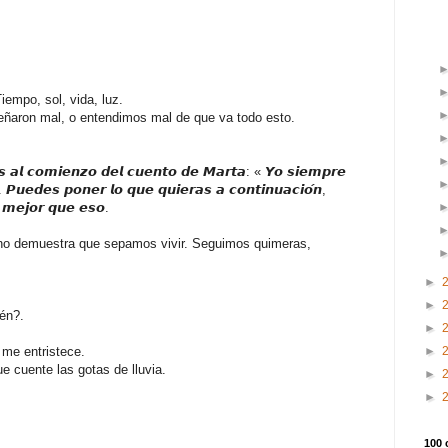
iempo, sol, vida, luz.
eñaron mal, o entendimos mal de que va todo esto.
𝙨 𝙖𝙡 𝙘𝙤𝙢𝙞𝙚𝙣𝙯𝙤 𝙙𝙚𝙡 𝙘𝙪𝙚𝙣𝙩𝙤 𝙙𝙚 𝙈𝙖𝙧𝙩𝙖: « 𝙔𝙤 𝙨𝙞𝙚𝙢𝙥𝙧𝙚
𝙋𝙪𝙚𝙙𝙚𝙨 𝙥𝙤𝙣𝙚𝙧 𝙡𝙤 𝙦𝙪𝙚 𝙦𝙪𝙞𝙚𝙧𝙖𝙨 𝙖 𝙘𝙤𝙣𝙩𝙞𝙣𝙪𝙖𝙘𝙞𝙤́𝙣,
́ 𝙢𝙚𝙟𝙤𝙧 𝙦𝙪𝙚 𝙚𝙨𝙤.
 no demuestra que sepamos vivir. Seguimos quimeras,
►
►
én?.
►
►
 me entristece.
 cuente las gotas de lluvia.
►
►
100 