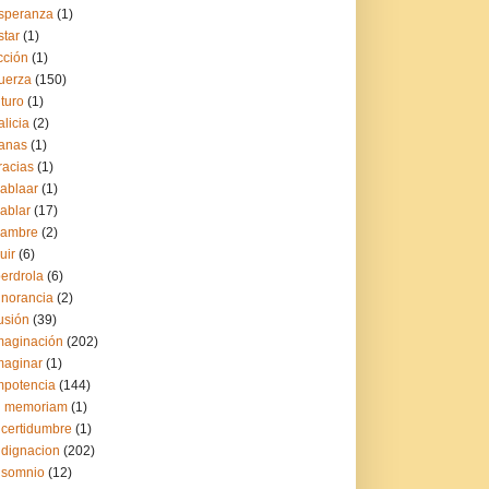
speranza
(1)
star
(1)
icción
(1)
uerza
(150)
uturo
(1)
alicia
(2)
anas
(1)
racias
(1)
ablaar
(1)
ablar
(17)
ambre
(2)
uir
(6)
berdrola
(6)
gnorancia
(2)
lusión
(39)
maginación
(202)
maginar
(1)
mpotencia
(144)
n memoriam
(1)
ncertidumbre
(1)
ndignacion
(202)
nsomnio
(12)