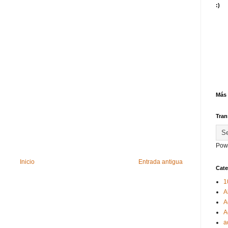
:)
Más 
Tran
Pow
Inicio
Entrada antigua
Cate
1
A
A
A
a