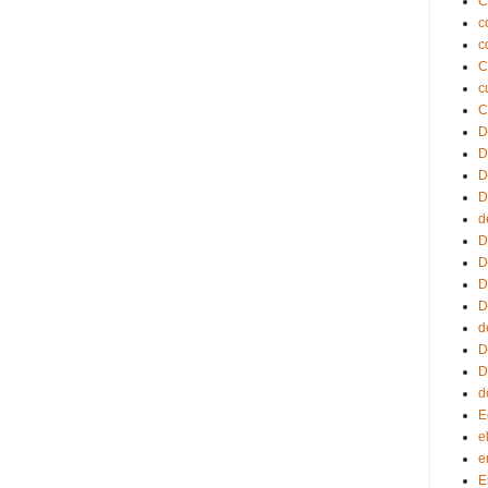
C
c
c
C
c
C
D
D
D
D
d
D
D
D
D
d
D
D
d
E
e
e
E