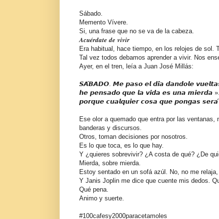
Sábado.
Memento Vívere.
Si, una frase que no se va de la cabeza.
𝑨𝒄𝒖𝒆́𝒓𝒅𝒂𝒕𝒆 𝒅𝒆 𝒗𝒊𝒗𝒊𝒓
Era habitual, hace tiempo, en los relojes de sol. T
Tal vez todos debamos aprender a vivir. Nos ens
Ayer, en el tren, leía a Juan José Millás:
𝙎𝘼́𝘽𝘼𝘿𝙊. 𝙈𝙚 𝙥𝙖𝙨𝙤 𝙚𝙡 𝙙𝙞́𝙖 𝙙𝙖𝙣𝙙𝙤𝙡𝙚 𝙫𝙪𝙚𝙡𝙩
𝙝𝙚 𝙥𝙚𝙣𝙨𝙖𝙙𝙤 𝙦𝙪𝙚 𝙡𝙖 𝙫𝙞𝙙𝙖 𝙚𝙨 𝙪𝙣𝙖 𝙢𝙞𝙚𝙧𝙙𝙖 ». 
𝙥𝙤𝙧𝙦𝙪𝙚 𝙘𝙪𝙖𝙡𝙦𝙪𝙞𝙚𝙧 𝙘𝙤𝙨𝙖 𝙦𝙪𝙚 𝙥𝙤𝙣𝙜𝙖𝙨 𝙨𝙚𝙧𝙖
Ese olor a quemado que entra por las ventanas,
banderas y discursos.
Otros, toman decisiones por nosotros.
Es lo que toca, es lo que hay.
Y ¿quieres sobrevivir? ¿A costa de qué? ¿De qui
Mierda, sobre mierda.
Estoy sentado en un sofá azúl. No, no me relaja,
Y Janis Joplin me dice que cuente mis dedos. Que
Qué pena.
Animo y suerte.
#100cafesy2000paracetamoles