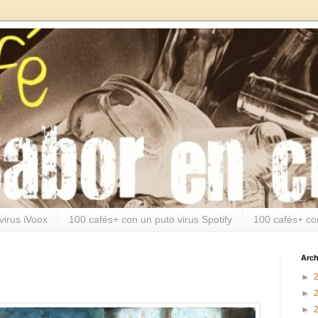
virus iVoox
100 cafés+ con un puto virus Spotify
100 cafés+ co
Arch
►
►
►