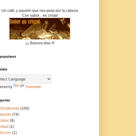
Un café, y aquello que nos pasa por la cabeza
Con sabor... en cristal
¡¡¡ Buenos dias !!!
populares
slate
ered by
Translate
gorias
00cafesmas
(100)
bsurdo
(74)
cabar
(6)
ctitud
(1)
diccion
(1)