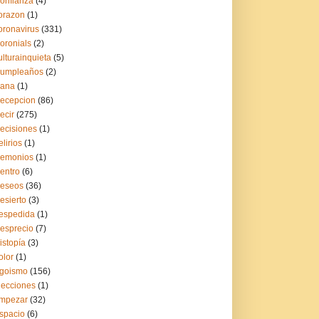
onfianza
(4)
orazon
(1)
oronavirus
(331)
oronials
(2)
ulturainquieta
(5)
umpleaños
(2)
ana
(1)
ecepcion
(86)
ecir
(275)
ecisiones
(1)
elirios
(1)
emonios
(1)
entro
(6)
eseos
(36)
esierto
(3)
espedida
(1)
esprecio
(7)
istopía
(3)
olor
(1)
goismo
(156)
lecciones
(1)
mpezar
(32)
spacio
(6)