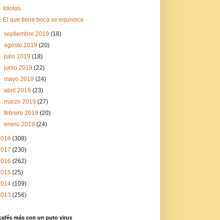
Idiotas
El que tiene boca se equivoca
►
septiembre 2019
(18)
►
agosto 2019
(20)
►
julio 2019
(18)
►
junio 2019
(22)
►
mayo 2019
(24)
►
abril 2019
(23)
►
marzo 2019
(27)
►
febrero 2019
(20)
►
enero 2019
(24)
2018
(308)
2017
(230)
2016
(262)
2015
(25)
2014
(109)
2013
(256)
cafés más con un puto virus