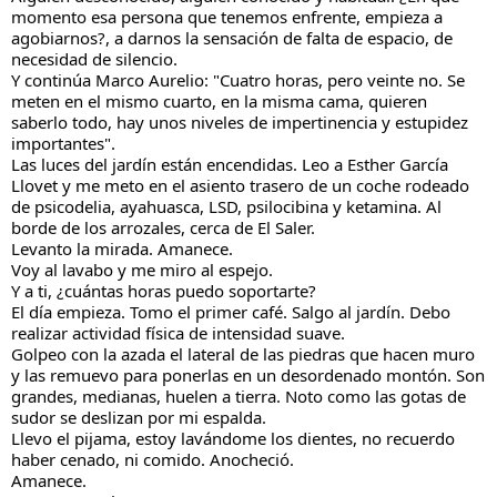
momento esa persona que tenemos enfrente, empieza a
agobiarnos?, a darnos la sensación de falta de espacio, de
necesidad de silencio.
Y continúa Marco Aurelio: "Cuatro horas, pero veinte no. Se
meten en el mismo cuarto, en la misma cama, quieren
saberlo todo, hay unos niveles de impertinencia y estupidez
importantes".
Las luces del jardín están encendidas. Leo a Esther García
Llovet y me meto en el asiento trasero de un coche rodeado
de psicodelia, ayahuasca, LSD, psilocibina y ketamina. Al
borde de los arrozales, cerca de El Saler.
Levanto la mirada. Amanece.
Voy al lavabo y me miro al espejo.
Y a ti, ¿cuántas horas puedo soportarte?
El día empieza. Tomo el primer café. Salgo al jardín. Debo
realizar actividad física de intensidad suave.
Golpeo con la azada el lateral de las piedras que hacen muro
y las remuevo para ponerlas en un desordenado montón. Son
grandes, medianas, huelen a tierra. Noto como las gotas de
sudor se deslizan por mi espalda.
Llevo el pijama, estoy lavándome los dientes, no recuerdo
haber cenado, ni comido. Anocheció.
Amanece.