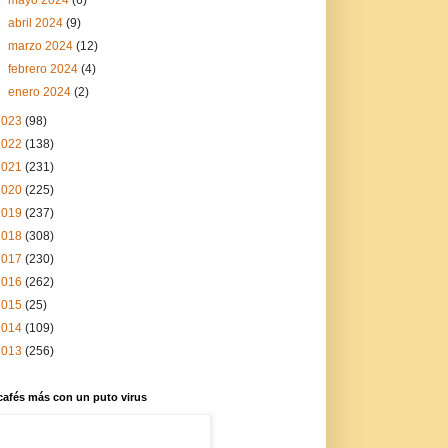
►
abril 2024
(9)
►
marzo 2024
(12)
►
febrero 2024
(4)
►
enero 2024
(2)
2023
(98)
2022
(138)
2021
(231)
2020
(225)
2019
(237)
2018
(308)
2017
(230)
2016
(262)
2015
(25)
2014
(109)
2013
(256)
cafés más con un puto virus