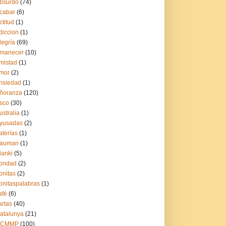
bsurdo
(74)
cabar
(6)
ctitud
(1)
diccion
(1)
legría
(69)
manecer
(10)
mistad
(1)
mor
(2)
nsiedad
(1)
ñoranza
(120)
sco
(30)
ustralia
(1)
yusadas
(2)
aterías
(1)
auman
(1)
lanki
(5)
ondad
(2)
onitas
(2)
onitaspalabras
(1)
afé
(6)
artas
(40)
atalunya
(21)
CCMMP
(100)