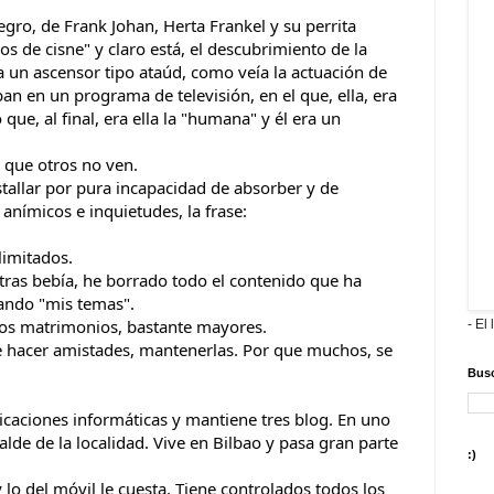
gro, de Frank Johan, Herta Frankel y su perrita
os de cisne" y claro está, el descubrimiento de la
a un ascensor tipo ataúd, como veía la actuación de
n en un programa de televisión, en el que, ella, era
e, al final, era ella la "humana" y él era un
s que otros no ven.
stallar por pura incapacidad de absorber y de
anímicos e inquietudes, la frase:
limitados.
ras bebía, he borrado todo el contenido que ha
ando "mis temas".
dos matrimonios, bastante mayores.
- El 
te hacer amistades, mantenerlas. Por que muchos, se
Busc
icaciones informáticas y mantiene tres blog. En uno
calde de la localidad. Vive en Bilbao y pasa gran parte
:)
 lo del móvil le cuesta. Tiene controlados todos los