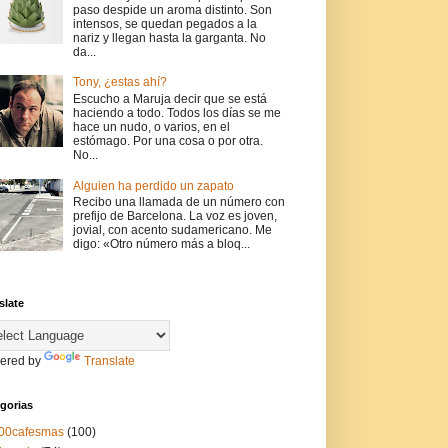
paso despide un aroma distinto. Son
intensos, se quedan pegados a la
nariz y llegan hasta la garganta. No
da...
Tony, ¿estas ahí?
Escucho a Maruja decir que se está
haciendo a todo. Todos los días se me
hace un nudo, o varios, en el
estómago. Por una cosa o por otra.
No...
Alguien ha perdido un zapato
Recibo una llamada de un número con
prefijo de Barcelona. La voz es joven,
jovial, con acento sudamericano. Me
digo: «Otro número más a bloq...
slate
ered by
Translate
gorias
00cafesmas
(100)