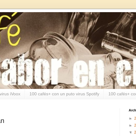
virus iVoox
100 cafés+ con un puto virus Spotify
100 cafés+ co
Arch
►
an
►
▼