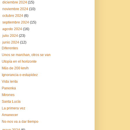
►
diciembre 2024
(15)
►
noviembre 2024
(10)
►
octubre 2024
(6)
►
septiembre 2024
(15)
►
agosto 2024
(16)
►
julio 2024
(23)
▼
junio 2024
(12)
Diferentes
Unos se marchan, otros se van
Utopía en el horizonte
Más de 200 km/h
Ignorancia o estupidez
Vida lenta
Panenka
Mirones
Santa Lucía
La primera vez
Amanecer
No nos va a dar tiempo
►
mayo 2024
(6)