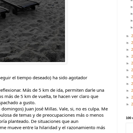
►
►
►
►
►
►
nseguir el tiempo deseado) ha sido agotador
►
►
reflexionar. Más de 5 km de ida, permiten darle una
►
los más de 5 km de vuelta, te hacen ver claro que
►
spachado a gusto.
►
 domingos) Juan José Millas. Vale, si, no es culpa. Me
ulosa de temas y de preocupaciones más o menos
100 
ría planteado. De situaciones que aun
 me mueve entre la hilaridad y el razonamiento más