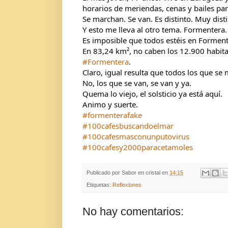
horarios de meriendas, cenas y bailes par
Se marchan. Se van. Es distinto. Muy disti
Y esto me lleva al otro tema. Formentera.
Es imposible que todos estéis en Forment
En 83,24 km², no caben los 12.900 habita
#Formentera
.
Claro, igual resulta que todos los que s
No, los que se van, se van y ya.
Quema lo viejo, el solsticio ya está aquí.
Animo y suerte.
#formenterafake
#100cafesbuscandoelmar
#100cafesmasconunputovirus
#100cafesy2000paracetamoles
Publicado por
Sabor en cristal
en
14:15
Etiquetas:
Reflexiones
No hay comentarios: