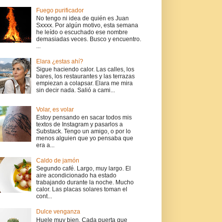
Fuego purificador
No tengo ni idea de quién es Juan
Sxxxx. Por algún motivo, esta semana
he leído o escuchado ese nombre
demasiadas veces. Busco y encuentro.
...
Elara ¿estas ahí?
Sigue haciendo calor. Las calles, los
bares, los restaurantes y las terrazas
empiezan a colapsar. Elara me mira
sin decir nada. Salió a cami...
Volar, es volar
Estoy pensando en sacar todos mis
textos de Instagram y pasarlos a
Substack. Tengo un amigo, o por lo
menos alguien que yo pensaba que
era a...
Caldo de jamón
Segundo café. Largo, muy largo. El
aire acondicionado ha estado
trabajando durante la noche. Mucho
calor. Las placas solares toman el
cont...
Dulce venganza
Huele muy bien. Cada puerta que