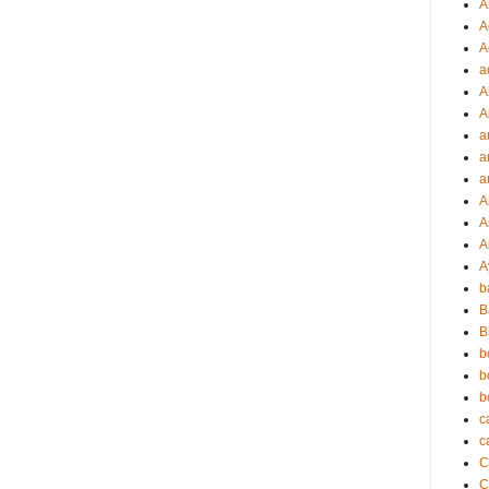
A
A
A
a
A
A
a
a
a
A
A
A
A
b
B
B
b
b
b
c
c
C