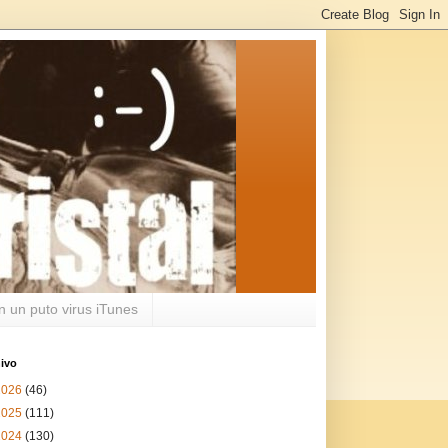
n un puto virus iTunes
ivo
2026
(46)
2025
(111)
2024
(130)