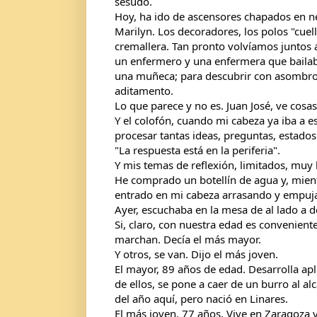
sesudo.
Hoy, ha ido de ascensores chapados en ne
Marilyn. Los decoradores, los polos "cuell
cremallera. Tan pronto volvíamos juntos 
un enfermero y una enfermera que bailaba
una muñeca; para descubrir con asombro qu
aditamento.
Lo que parece y no es. Juan José, ve cosa
Y el colofón, cuando mi cabeza ya iba a e
procesar tantas ideas, preguntas, estados 
"La respuesta está en la periferia".
Y mis temas de reflexión, limitados, muy 
He comprado un botellín de agua y, mient
entrado en mi cabeza arrasando y empuj
Ayer, escuchaba en la mesa de al lado a 
Si, claro, con nuestra edad es convenien
marchan. Decía el más mayor.
Y otros, se van. Dijo el más joven.
El mayor, 89 años de edad. Desarrolla apl
de ellos, se pone a caer de un burro al al
del año aquí, pero nació en Linares.
El más joven, 77 años. Vive en Zaragoza y