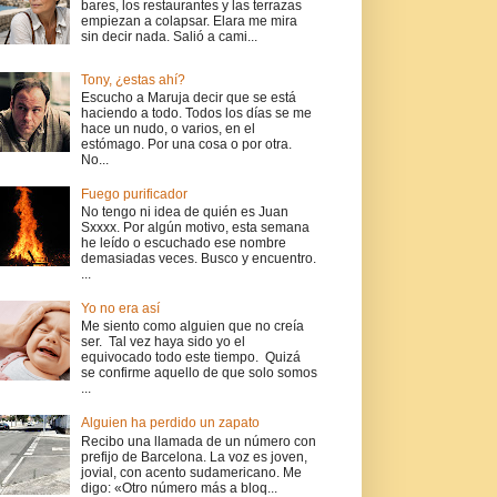
bares, los restaurantes y las terrazas
empiezan a colapsar. Elara me mira
sin decir nada. Salió a cami...
Tony, ¿estas ahí?
Escucho a Maruja decir que se está
haciendo a todo. Todos los días se me
hace un nudo, o varios, en el
estómago. Por una cosa o por otra.
No...
Fuego purificador
No tengo ni idea de quién es Juan
Sxxxx. Por algún motivo, esta semana
he leído o escuchado ese nombre
demasiadas veces. Busco y encuentro.
...
Yo no era así
Me siento como alguien que no creía
ser. Tal vez haya sido yo el
equivocado todo este tiempo. Quizá
se confirme aquello de que solo somos
...
Alguien ha perdido un zapato
Recibo una llamada de un número con
prefijo de Barcelona. La voz es joven,
jovial, con acento sudamericano. Me
digo: «Otro número más a bloq...