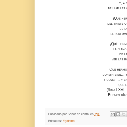
y, a
brillar las 
¡Qué her
del triste 
de l
el perfume
¡Qué herm
la blanc
de l
ver las r
Qué hermo
dormir bien...
y comer... y 
que e
(Rima LXVII
Buenos días
Publicado por
Sabor en cristal
en
7:00
Etiquetas:
Egoismo