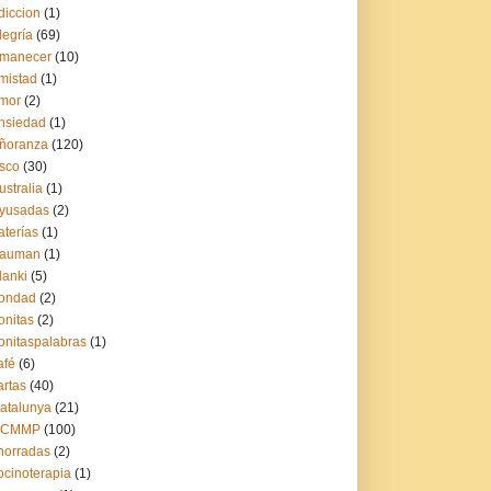
diccion
(1)
legría
(69)
manecer
(10)
mistad
(1)
mor
(2)
nsiedad
(1)
ñoranza
(120)
sco
(30)
ustralia
(1)
yusadas
(2)
aterías
(1)
auman
(1)
lanki
(5)
ondad
(2)
onitas
(2)
onitaspalabras
(1)
afé
(6)
artas
(40)
atalunya
(21)
CCMMP
(100)
horradas
(2)
ocinoterapia
(1)