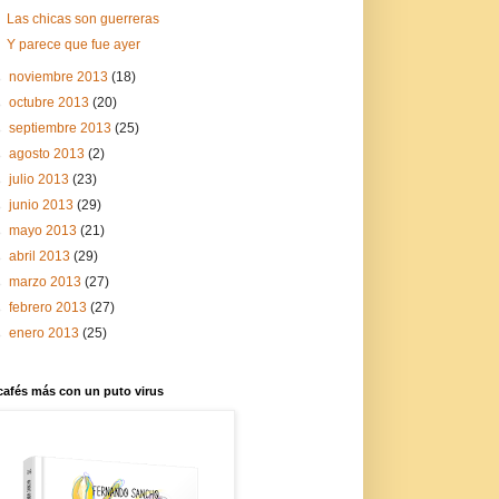
Las chicas son guerreras
Y parece que fue ayer
►
noviembre 2013
(18)
►
octubre 2013
(20)
►
septiembre 2013
(25)
►
agosto 2013
(2)
►
julio 2013
(23)
►
junio 2013
(29)
►
mayo 2013
(21)
►
abril 2013
(29)
►
marzo 2013
(27)
►
febrero 2013
(27)
►
enero 2013
(25)
cafés más con un puto virus