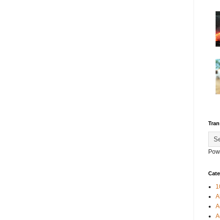
Tran
Pow
Cate
1
A
A
A