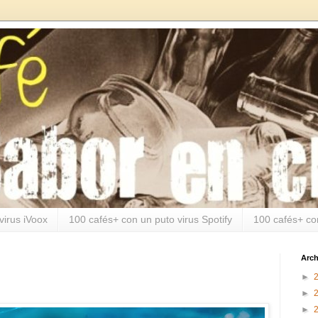
virus iVoox
100 cafés+ con un puto virus Spotify
100 cafés+ co
Arch
►
►
►