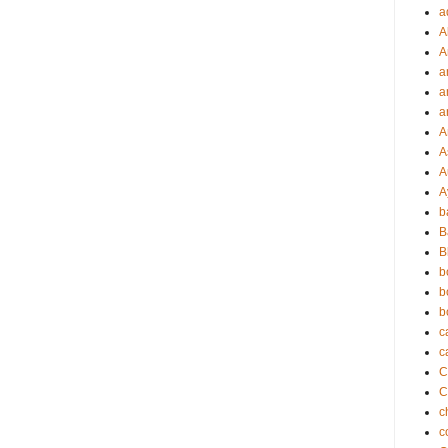
a
A
A
a
a
a
A
A
A
A
b
B
B
b
b
b
c
c
C
c
c