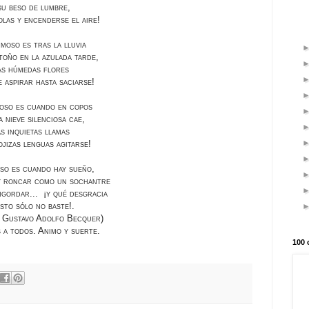
 su beso de lumbre,
olas y encenderse el aire!
moso es tras la lluvia
otoño en la azulada tarde,
as húmedas flores
 aspirar hasta saciarse!
oso es cuando en copos
a nieve silenciosa cae,
as inquietas llamas
ojizas lenguas agitarse!
so es cuando hay sueño,
 y roncar como un sochantre
engordar... ¡y qué desgracia
sto sólo no baste!.
. Gustavo Adolfo Becquer)
 a todos. Animo y suerte.
100 