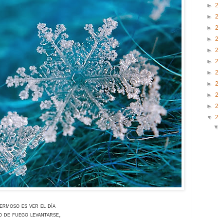
►
►
►
►
►
►
►
►
►
►
▼
ermoso es ver el día
 de fuego levantarse,