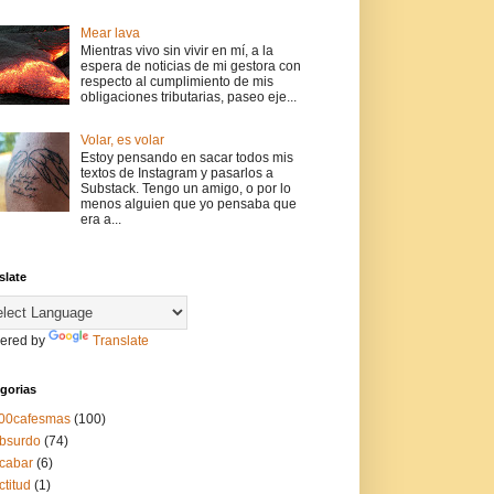
Mear lava
Mientras vivo sin vivir en mí, a la
espera de noticias de mi gestora con
respecto al cumplimiento de mis
obligaciones tributarias, paseo eje...
Volar, es volar
Estoy pensando en sacar todos mis
textos de Instagram y pasarlos a
Substack. Tengo un amigo, o por lo
menos alguien que yo pensaba que
era a...
slate
ered by
Translate
gorias
00cafesmas
(100)
bsurdo
(74)
cabar
(6)
ctitud
(1)