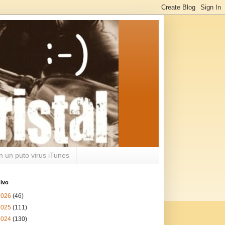
n un puto virus iTunes
ivo
2026
(46)
2025
(111)
2024
(130)