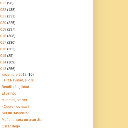
2023
(98)
2022
(138)
2021
(231)
2020
(225)
2019
(237)
2018
(308)
2017
(230)
2016
(262)
2015
(25)
2014
(109)
2013
(256)
▼
diciembre 2013
(10)
Feliz Navidad, si o si
Bendita fragilidad
El tiempo
Miramos, sin ver
¿Queremos más?
Ser un "Mandela"
Mañana, será un gran día
Oscar, llegó