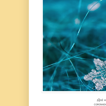
¡Qué h
coronado