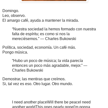
Domingo.
Leo, observo.
El amargo café, ayuda a mantener la mirada.
“Nuestra sociedad la hemos formado con nuestra
falta de espíritu; es como si nos la
mereciésemos.”
― Charles Bukowski
Política, sociedad, economía. Un café más.
Pongo música.
“Hubo un poco de música; la vida parecía
entonces un poco más agradable, mejor.”
―
Charles Bukowski
Demostrar, las mentiras que creímos.
Si, tal vez es eso. Otro lugar. Otro mundo.
I need another place
Will there be peace
I need
another world
This ones nearly gone
I'm gonna