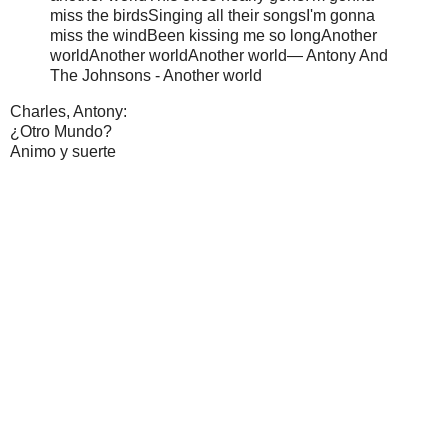
miss the birds
Singing all their songs
I'm gonna
miss the wind
Been kissing me so long
Another
world
Another world
Another world
― Antony And
The Johnsons - Another world
Charles, Antony:
¿Otro Mundo?
Animo y suerte